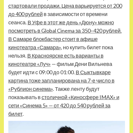
стартовали продажи. Цена варьируется от 200
до 400 рублей
в зависимости от времени
сеанса.
В Уфе в этот же день «Дюну» можно
посмотреть в Global Cinema за 350–420 рублей.
В Самаре блокбастер стоит в афише
кинотеатра «Самара»
, но купить билет пока
нельзя.
В Красноярске есть варианты в
кинотеатре «Луч»
— фильм Дени Вильнева
будет идти с 09:00 до 01:00.
В Сыктывкаре
картина тоже запланирована на 7-е число в
«Рублион синема»
. Также ленту будут
показывать в
столичной «Киносфере IMAX» и
сети «Синема 5» — от 420 до 540 рублей за
билет
.