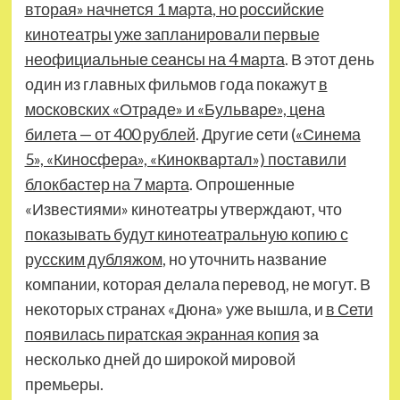
вторая» начнется 1 марта, но российские
кинотеатры уже запланировали первые
неофициальные сеансы на 4 марта
. В этот день
один из главных фильмов года покажут
в
московских «Отраде» и «Бульваре», цена
билета — от 400 рублей
. Другие сети (
«Синема
5», «Киносфера», «Киноквартал») поставили
блокбастер на 7 марта
. Опрошенные
«Известиями» кинотеатры утверждают, что
показывать будут кинотеатральную копию с
русским дубляжом
, но уточнить название
компании, которая делала перевод, не могут. В
некоторых странах «Дюна» уже вышла, и
в Сети
появилась пиратская экранная копия
за
несколько дней до широкой мировой
премьеры.