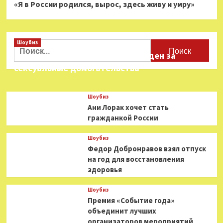
«Я в России родился, вырос, здесь живу и умру»
Шоубиз
Найти:
Звезда «Игры в кальмара» осужден за
сексуальные домогательства
Шоубиз
Ани Лорак хочет стать
гражданкой России
Шоубиз
Федор Добронравов взял отпуск
на год для восстановления
здоровья
Шоубиз
Премия «Событие года»
объединит лучших
организаторов мероприятий