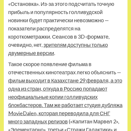
«Остановка». Из-за этого подсчитать точную
прибыль и популярность голливудской
новинки будет практически невозможно —
показатели распределятся на
короткометражки. Сеансов в 3D-формате,
очевидно, нет,
зрителям доступны только
двумерные версии
.
Такое скорое появление фильма в
отечественных кинотеатрах легко объяснить —
фильм выходит в Казахстане 29 февраля, а это
одна из стран, откуда в Россию попадают
неофициальные копии голливудских
блокбастеров. Там же работает студия дубляжа
MovieDalen, которая переводила для СНГ
много западных релизов
(«Капитан Марвел 2»,
«Элементарно», третьи «Стражи Галактики» и