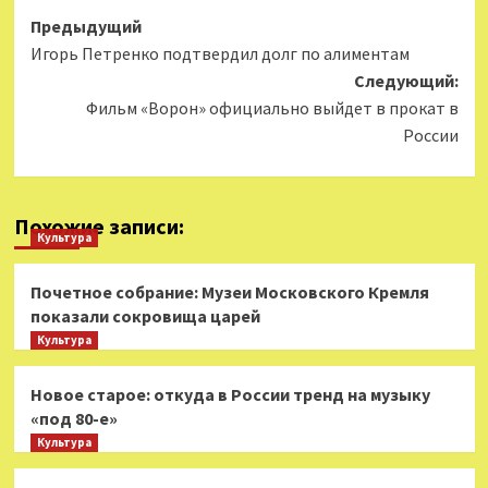
Навигация
Предыдущий
Игорь Петренко подтвердил долг по алиментам
записи
Следующий:
Фильм «Ворон» официально выйдет в прокат в
России
Похожие записи:
Культура
Почетное собрание: Музеи Московского Кремля
показали сокровища царей
Культура
Новое старое: откуда в России тренд на музыку
«под 80-е»
Культура