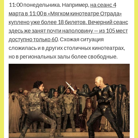
11:00 понедельника. Например,
на сеанс 4
марта в 11:00 в «Мягком кинотеатре Отрада»
куплено уже более 18 билетов. Вечерний сеанс
здесь же занят почти наполовину — из 105 мест
доступно только 60
. Схожая ситуация
сложилась и в других столичных кинотеатрах,
но в региональных залы более свободные.