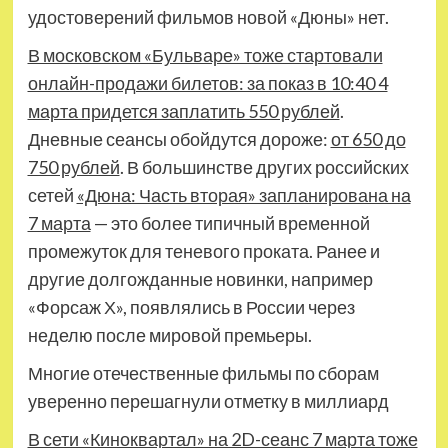
удостоверений фильмов новой «Дюны» нет.
В московском «Бульваре» тоже стартовали
онлайн-продажи билетов: за показ в 10:40 4
марта придется заплатить 550 рублей
.
Дневные сеансы обойдутся дороже:
от 650 до
750 рублей
. В большинстве других российских
сетей
«Дюна: Часть вторая» запланирована на
7 марта
— это более типичный временной
промежуток для теневого проката. Ранее и
другие долгожданные новинки, например
«Форсаж Х», появлялись в России через
неделю после мировой премьеры.
Многие отечественные фильмы по сборам
уверенно перешагнули отметку в миллиард
В сети «Киноквартал» на 2D-сеанс 7 марта тоже