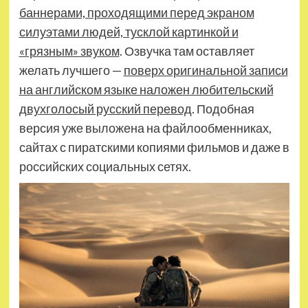
баннерами, проходящими перед экраном
силуэтами людей, тусклой картинкой и
«грязным» звуком
. Озвучка там оставляет
желать лучшего —
поверх оригинальной записи
на английском языке наложен любительский
двухголосый русский перевод
. Подобная
версия уже выложена на файлообменниках,
сайтах с пиратскими копиями фильмов и даже в
российских социальных сетях.