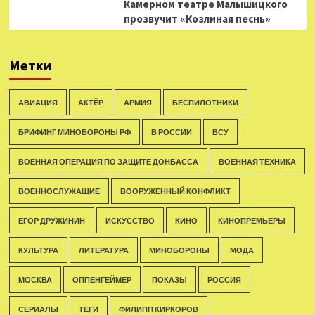
Камерном театре Малышицкого
прозвучит «Козлиная песнь»
Метки
АВИАЦИЯ
АКТЁР
АРМИЯ
БЕСПИЛОТНИКИ
БРИФИНГ МИНОБОРОНЫ РФ
В РОССИИ
ВСУ
ВОЕННАЯ ОПЕРАЦИЯ ПО ЗАЩИТЕ ДОНБАССА
ВОЕННАЯ ТЕХНИКА
ВОЕННОСЛУЖАЩИЕ
ВООРУЖЕННЫЙ КОНФЛИКТ
ЕГОР ДРУЖИНИН
ИСКУССТВО
КИНО
КИНОПРЕМЬЕРЫ
КУЛЬТУРА
ЛИТЕРАТУРА
МИНОБОРОНЫ
МОДА
МОСКВА
ОППЕНГЕЙМЕР
ПОКАЗЫ
РОССИЯ
СЕРИАЛЫ
ТЕГИ
ФИЛИПП КИРКОРОВ