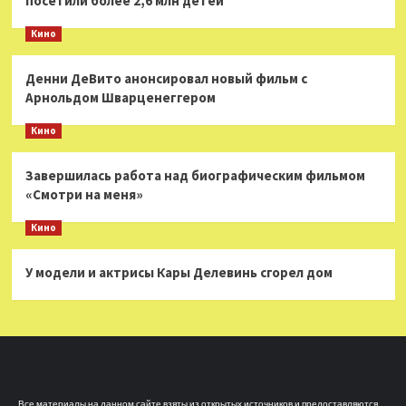
посетили более 2,6 млн детей
Кино
Денни ДеВито анонсировал новый фильм с
Арнольдом Шварценеггером
Кино
Завершилась работа над биографическим фильмом
«Смотри на меня»
Кино
У модели и актрисы Кары Делевинь сгорел дом
Все материалы на данном сайте взяты из открытых источников и предоставляются