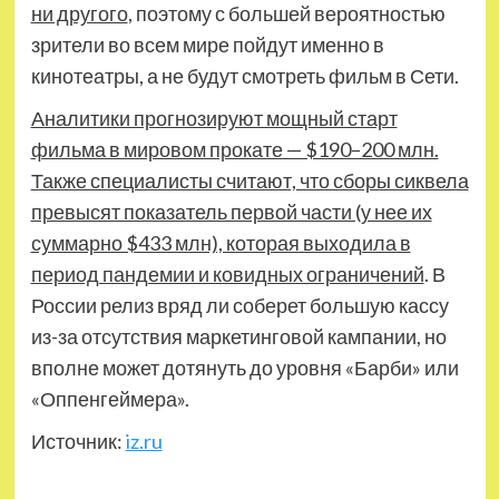
ни другого
, поэтому с большей вероятностью
зрители во всем мире пойдут именно в
кинотеатры, а не будут смотреть фильм в Сети.
Аналитики прогнозируют мощный старт
фильма в мировом прокате — $190–200 млн.
Также специалисты считают, что сборы сиквела
превысят показатель первой части (у нее их
суммарно $433 млн), которая выходила в
период пандемии и ковидных ограничений
. В
России релиз вряд ли соберет большую кассу
из-за отсутствия маркетинговой кампании, но
вполне может дотянуть до уровня «Барби» или
«Оппенгеймера».
Источник:
iz.ru