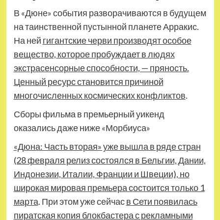
В «Дюне» события разворачиваются в будущем
на таинственной пустынной планете Арракис.
На ней
гигантские черви производят особое
вещество, которое пробуждает в людях
экстрасенсорные способности, — пряность.
Ценный ресурс становится причиной
многочисленных космических конфликтов
.
Сборы фильма в премьерный уикенд
оказались даже ниже «Морбиуса»
«Дюна: Часть вторая» уже вышла в ряде стран
(28 февраля релиз состоялся в Бельгии, Дании,
Индонезии, Италии, Франции и Швеции), но
широкая мировая премьера состоится только 1
марта
. При этом уже сейчас
в Сети появилась
пиратская копия блокбастера с рекламными