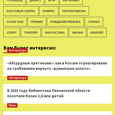
ГОЛЛИВУД
ДЮНА 2
ИГРА
ИНТЕРВЬЮ
КАССОВЫЕ СБОРЫ
КОМИКС
ЛИЧНАЯ ЖИЗНЬ
ОСКАР 2024
ПРЕМИЯ
РОЖДЕНИЕ РЕБЕНКА
СЕРИАЛ
СПОРТ
ТРИЛЛЕР
ФАНТАСТИКА
ФИЛЬМ
ЮБИЛЕЙ
Вам будет интересно:
Литература
«Абсурдные претензии»: как в России отреагировали
на требование вернуть «румынское золото»
Литература
В 2023 году библиотеки Пензенской области
посетили более 2,6 млн детей
Кино