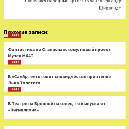
Скончался Народный артист РСФСР Александр
Ширвиндт
Похожие записи:
Театр
Фантастика по Станиславскому: новый проект
Музея МХАТ
Театр
В «СамАрте» готовят сновидческое прочтение
Льва Толстого
Театр
В Театре на Бронной наконец-то выпускают
«Пигмалиона»