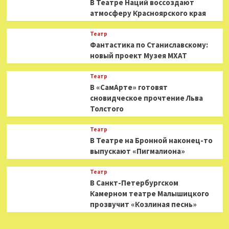
В Театре Наций воссоздают
атмосферу Красноярского края
Театр
Фантастика по Станиславскому:
новый проект Музея МХАТ
Театр
В «СамАрте» готовят
сновидческое прочтение Льва
Толстого
Театр
В Театре на Бронной наконец-то
выпускают «Пигмалиона»
Театр
В Санкт-Петербургском
Камерном театре Малышицкого
прозвучит «Козлиная песнь»