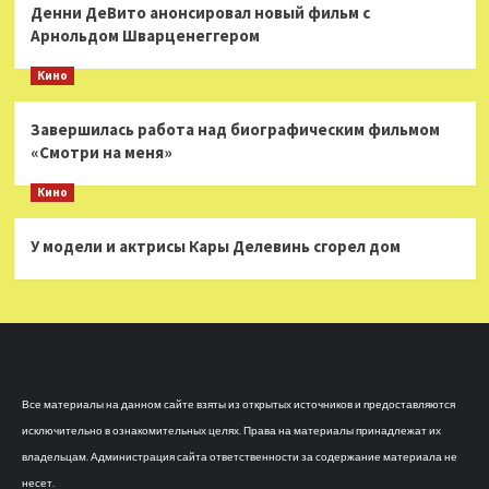
Денни ДеВито анонсировал новый фильм с
Арнольдом Шварценеггером
Кино
Завершилась работа над биографическим фильмом
«Смотри на меня»
Кино
У модели и актрисы Кары Делевинь сгорел дом
Все материалы на данном сайте взяты из открытых источников и предоставляются
исключительно в ознакомительных целях. Права на материалы принадлежат их
владельцам. Администрация сайта ответственности за содержание материала не
несет.