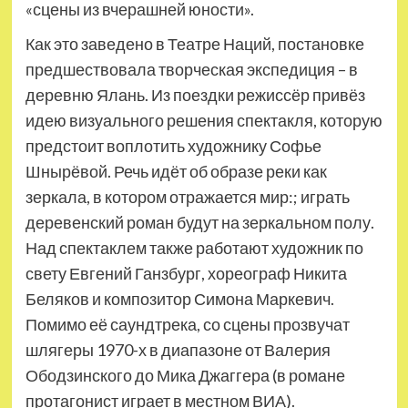
«сцены из вчерашней юности».
Как это заведено в Театре Наций, постановке
предшествовала творческая экспедиция – в
деревню Ялань. Из поездки режиссёр привёз
идею визуального решения спектакля, которую
предстоит воплотить художнику Софье
Шнырёвой. Речь идёт об образе реки как
зеркала, в котором отражается мир:; играть
деревенский роман будут на зеркальном полу.
Над спектаклем также работают художник по
свету Евгений Ганзбург, хореограф Никита
Беляков и композитор Симона Маркевич.
Помимо её саундтрека, со сцены прозвучат
шлягеры 1970-х в диапазоне от Валерия
Ободзинского до Мика Джаггера (в романе
протагонист играет в местном ВИА).