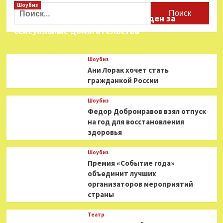
Шоубиз
Найти:
Звезда «Игры в кальмара» осужден за
сексуальные домогательства
Шоубиз
Ани Лорак хочет стать
гражданкой России
Шоубиз
Федор Добронравов взял отпуск
на год для восстановления
здоровья
Шоубиз
Премия «Событие года»
объединит лучших
организаторов мероприятий
страны
Театр