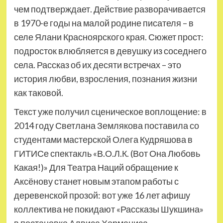
чем подтверждает. Действие разворачивается
в 1970-е годы на малой родине писателя – в
селе Ялани Красноярского края. Сюжет прост:
подросток влюбляется в девушку из соседнего
села. Рассказ об их десяти встречах – это
история любви, взросления, познания жизни
как таковой.
Текст уже получил сценическое воплощение: в
2014 году Светлана Землякова поставила со
студентами мастерской Олега Кудряшова в
ГИТИСе спектакль «В.О.Л.К. (Вот Она Любовь
Какая!)» Для Театра Наций обращение к
Аксёнову станет новым этапом работы с
деревенской прозой: вот уже 16 лет афишу
коллектива не покидают «Рассказы Шукшина»
в постановке Алвиса Херманиса.