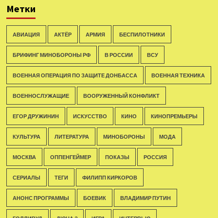
Метки
АВИАЦИЯ
АКТЁР
АРМИЯ
БЕСПИЛОТНИКИ
БРИФИНГ МИНОБОРОНЫ РФ
В РОССИИ
ВСУ
ВОЕННАЯ ОПЕРАЦИЯ ПО ЗАЩИТЕ ДОНБАССА
ВОЕННАЯ ТЕХНИКА
ВОЕННОСЛУЖАЩИЕ
ВООРУЖЕННЫЙ КОНФЛИКТ
ЕГОР ДРУЖИНИН
ИСКУССТВО
КИНО
КИНОПРЕМЬЕРЫ
КУЛЬТУРА
ЛИТЕРАТУРА
МИНОБОРОНЫ
МОДА
МОСКВА
ОППЕНГЕЙМЕР
ПОКАЗЫ
РОССИЯ
СЕРИАЛЫ
ТЕГИ
ФИЛИПП КИРКОРОВ
АНОНС ПРОГРАММЫ
БОЕВИК
ВЛАДИМИР ПУТИН