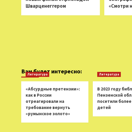
Шварценеггером
«Смотри 
Вам будет интересно:
Литература
Литература
«Абсурдные претензии»:
В 2023 году биб
как в России
Пензенской обл
отреагировали на
посетили более 
требование вернуть
детей
«румынское золото»