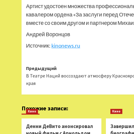
Артист удостоен множества профессиональ
кавалером ордена «За заслуги перед Отече
вместе со своим другом и партнером Миха
Андрей Воронцов
Источник:
kinonews.ru
Навигация
Предыдущий
В Театре Наций воссоздают атмосферу Краснояр
записи
края
Похожие записи:
Кино
Кино
Денни ДеВито анонсировал
Завершил
новый фильм с Арнольдом
биограф