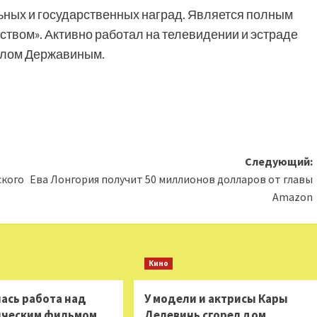
ных и государственных наград. Является полным
ством». Активно работал на телевидении и эстраде
илом Державиным.
Следующий:
ского
Ева Лонгория получит 50 миллионов долларов от главы
Amazon
Кино
ась работа над
У модели и актрисы Кары
ическим фильмом
Делевинь сгорел дом