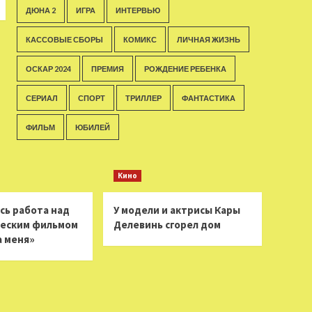
ДЮНА 2
ИГРА
ИНТЕРВЬЮ
КАССОВЫЕ СБОРЫ
КОМИКС
ЛИЧНАЯ ЖИЗНЬ
ОСКАР 2024
ПРЕМИЯ
РОЖДЕНИЕ РЕБЕНКА
СЕРИАЛ
СПОРТ
ТРИЛЛЕР
ФАНТАСТИКА
ФИЛЬМ
ЮБИЛЕЙ
Кино
сь работа над
У модели и актрисы Кары
еским фильмом
Делевинь сгорел дом
а меня»