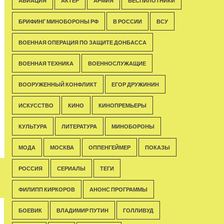
АВИАЦИЯ
АКТЁР
АРМИЯ
БЕСПИЛОТНИКИ
БРИФИНГ МИНОБОРОНЫ РФ
В РОССИИ
ВСУ
ВОЕННАЯ ОПЕРАЦИЯ ПО ЗАЩИТЕ ДОНБАССА
ВОЕННАЯ ТЕХНИКА
ВОЕННОСЛУЖАЩИЕ
ВООРУЖЕННЫЙ КОНФЛИКТ
ЕГОР ДРУЖИНИН
ИСКУССТВО
КИНО
КИНОПРЕМЬЕРЫ
КУЛЬТУРА
ЛИТЕРАТУРА
МИНОБОРОНЫ
МОДА
МОСКВА
ОППЕНГЕЙМЕР
ПОКАЗЫ
РОССИЯ
СЕРИАЛЫ
ТЕГИ
ФИЛИПП КИРКОРОВ
АНОНС ПРОГРАММЫ
БОЕВИК
ВЛАДИМИР ПУТИН
ГОЛЛИВУД