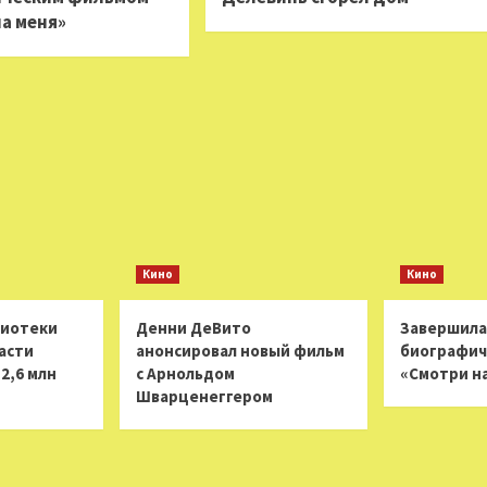
на меня»
Кино
Кино
лиотеки
Денни ДеВито
Завершила
асти
анонсировал новый фильм
биографич
2,6 млн
с Арнольдом
«Смотри н
Шварценеггером