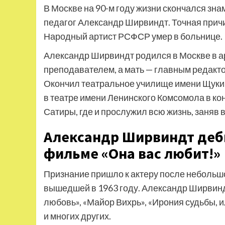
В Москве на 90-м году жизни скончался зна
педагог Александр Ширвиндт. Точная причи
Народный артист РСФСР умер в больнице.
Александр Ширвиндт родился в Москве в ар
преподавателем, а мать — главным редакт
Окончил театральное училище имени Щуки
в театре имени Ленинского Комсомола в кон
Сатиры, где и прослужил всю жизнь, заняв 
Александр Ширвиндт дебю
фильме «Она вас любит!»
Признание пришло к актеру после небольшой
вышедшей в 1963 году. Александр Ширвиндт
любовь», «Майор Вихрь», «Ирония судьбы, ил
и многих других.