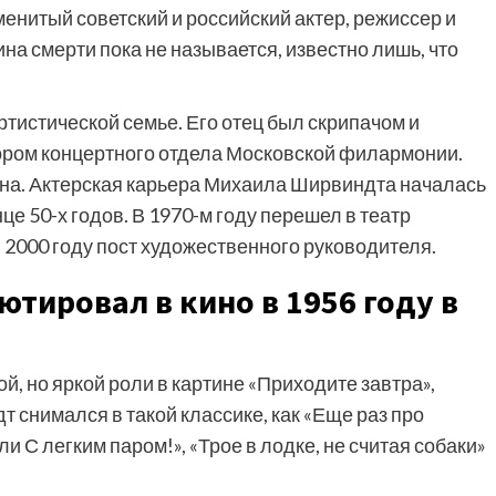
менитый советский и российский актер, режиссер и
на смерти пока не называется, известно лишь, что
тистической семье. Его отец был скрипачом и
ором концертного отдела Московской филармонии.
на. Актерская карьера Михаила Ширвиндта началась
це 50-х годов. В 1970-м году перешел в театр
в 2000 году пост художественного руководителя.
тировал в кино в 1956 году в
, но яркой роли в картине «Приходите завтра»,
 снимался в такой классике, как «Еще раз про
и С легким паром!», «Трое в лодке, не считая собаки»