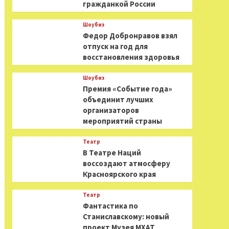
гражданкой России
Шоубиз
Федор Добронравов взял
отпуск на год для
восстановления здоровья
Шоубиз
Премия «Событие года»
объединит лучших
организаторов
мероприятий страны
Театр
В Театре Наций
воссоздают атмосферу
Красноярского края
Театр
Фантастика по
Станиславскому: новый
проект Музея МХАТ