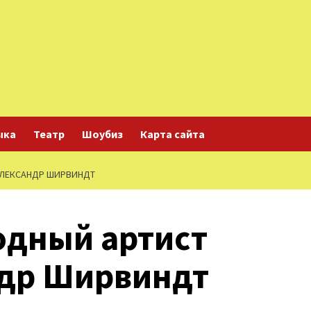
ыка
Театр
Шоубиз
Карта сайта
АЛЕКСАНДР ШИРВИНДТ
одный артист
др Ширвиндт