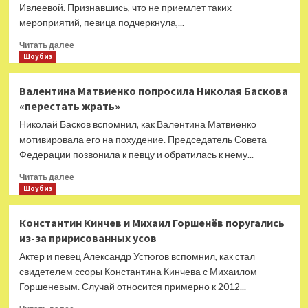
после
Ивлеевой. Признавшись, что не приемлет таких
развода
мероприятий, певица подчеркнула,...
с
Константином
Прочитать
Читать далее
Меладзе
больше
Шоубиз
о
Лариса
Валентина Матвиенко попросила Николая Баскова
Долина
«перестать жрать»
заступилась
за
Николай Басков вспомнил, как Валентина Матвиенко
участников
мотивировала его на похудение. Председатель Совета
«голой
Федерации позвонила к певцу и обратилась к нему...
вечеринки»
Прочитать
Читать далее
больше
Шоубиз
о
Валентина
Константин Кинчев и Михаил Горшенёв поругались
Матвиенко
из-за пририсованных усов
попросила
Николая
Актер и певец Александр Устюгов вспомнил, как стал
Баскова
свидетелем ссоры Константина Кинчева с Михаилом
«перестать
Горшеневым. Случай относится примерно к 2012...
жрать»
Прочитать