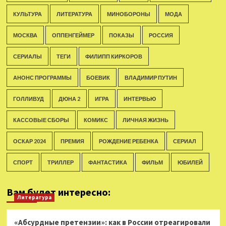
КУЛЬТУРА
ЛИТЕРАТУРА
МИНОБОРОНЫ
МОДА
МОСКВА
ОППЕНГЕЙМЕР
ПОКАЗЫ
РОССИЯ
СЕРИАЛЫ
ТЕГИ
ФИЛИПП КИРКОРОВ
АНОНС ПРОГРАММЫ
БОЕВИК
ВЛАДИМИР ПУТИН
ГОЛЛИВУД
ДЮНА 2
ИГРА
ИНТЕРВЬЮ
КАССОВЫЕ СБОРЫ
КОМИКС
ЛИЧНАЯ ЖИЗНЬ
ОСКАР 2024
ПРЕМИЯ
РОЖДЕНИЕ РЕБЕНКА
СЕРИАЛ
СПОРТ
ТРИЛЛЕР
ФАНТАСТИКА
ФИЛЬМ
ЮБИЛЕЙ
Вам будет интересно:
Литература
«Абсурдные претензии»: как в России отреагировали