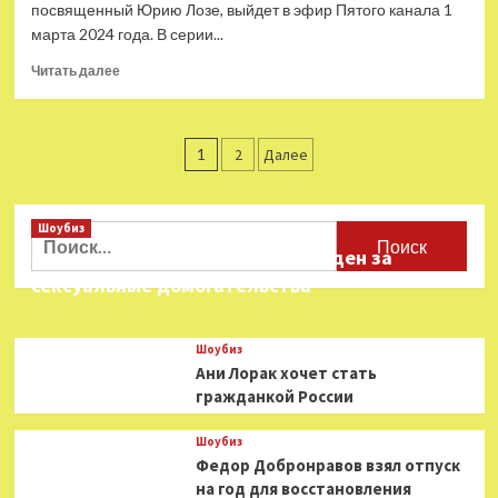
посвященный Юрию Лозе, выйдет в эфир Пятого канала 1
марта 2024 года. В серии...
Прочитать
Читать далее
больше
о
«Они
Пагинация
потрясли
1
2
Далее
мир»
записей
расскажет,
кто
Шоубиз
Найти:
разрушил
Звезда «Игры в кальмара» осужден за
карьеру
Юрия
сексуальные домогательства
Лозы
Шоубиз
Ани Лорак хочет стать
гражданкой России
Шоубиз
Федор Добронравов взял отпуск
на год для восстановления