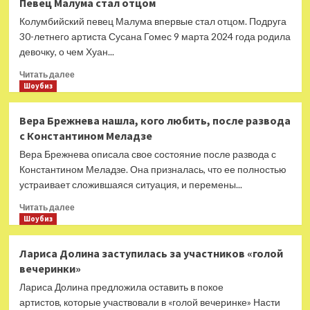
Певец Малума стал отцом
Кравиц
Колумбийский певец Малума впервые стал отцом. Подруга
весело
заложил
30-летнего артиста Сусана Гомес 9 марта 2024 года родила
свою
девочку, о чем Хуан...
звезду
Прочитать
на
Читать далее
больше
Шоубиз
Аллее
о
славы
Певец
Вера Брежнева нашла, кого любить, после развода
Малума
с Константином Меладзе
стал
отцом
Вера Брежнева описала свое состояние после развода с
Константином Меладзе. Она призналась, что ее полностью
устраивает сложившаяся ситуация, и перемены...
Прочитать
Читать далее
больше
Шоубиз
о
Вера
Лариса Долина заступилась за участников «голой
Брежнева
вечеринки»
нашла,
кого
Лариса Долина предложила оставить в покое
любить,
артистов, которые участвовали в «голой вечеринке» Насти