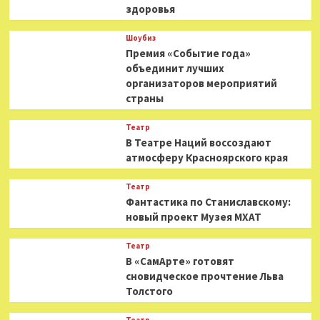
здоровья
Шоубиз
Премия «Событие года»
объединит лучших
организаторов мероприятий
страны
Театр
В Театре Наций воссоздают
атмосферу Красноярского края
Театр
Фантастика по Станиславскому:
новый проект Музея МХАТ
Театр
В «СамАрте» готовят
сновидческое прочтение Льва
Толстого