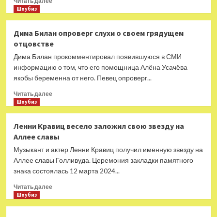
Читать далее
больше
Шоубиз
о
Сегодня
Дима Билан опроверг слухи о своем грядущем
45
отцовстве
лет
Павлу
Дима Билан прокомментировал появившуюся в СМИ
Воле
информацию о том, что его помощница Алёна Усачёва
якобы беременна от него. Певец опроверг...
Прочитать
Читать далее
больше
Шоубиз
о
Дима
Ленни Кравиц весело заложил свою звезду на
Билан
Аллее славы
опроверг
слухи
Музыкант и актер Ленни Кравиц получил именную звезду на
о
Аллее славы Голливуда. Церемония закладки памятного
своем
знака состоялась 12 марта 2024...
грядущем
отцовстве
Прочитать
Читать далее
больше
Шоубиз
о
Ленни