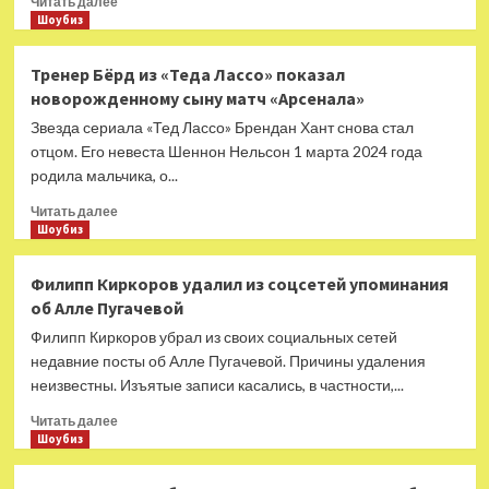
Читать далее
больше
Шоубиз
о
Константин
Тренер Бёрд из «Теда Лассо» показал
Кинчев
новорожденному сыну матч «Арсенала»
и
Михаил
Звезда сериала «Тед Лассо» Брендан Хант снова стал
Горшенёв
отцом. Его невеста Шеннон Нельсон 1 марта 2024 года
поругались
родила мальчика, о...
из-
за
Прочитать
Читать далее
пририсованных
больше
Шоубиз
усов
о
Тренер
Филипп Киркоров удалил из соцсетей упоминания
Бёрд
об Алле Пугачевой
из
«Теда
Филипп Киркоров убрал из своих социальных сетей
Лассо»
недавние посты об Алле Пугачевой. Причины удаления
показал
неизвестны. Изъятые записи касались, в частности,...
новорожденному
сыну
Прочитать
Читать далее
матч
больше
Шоубиз
«Арсенала»
о
Филипп