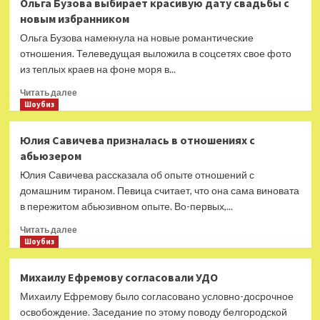
Ольга Бузова выбирает красивую дату свадьбы с
Киркоров
новым избранником
удалил
из
Ольга Бузова намекнула на новые романтические
соцсетей
отношения. Телеведущая выложила в соцсетях свое фото
упоминания
из теплых краев на фоне моря в...
об
Алле
Прочитать
Читать далее
Пугачевой
больше
Шоубиз
о
Ольга
Юлия Савичева призналась в отношениях с
Бузова
абьюзером
выбирает
красивую
Юлия Савичева рассказала об опыте отношений с
дату
домашним тираном. Певица считает, что она сама виновата
свадьбы
в пережитом абьюзивном опыте. Во-первых,...
с
новым
Прочитать
Читать далее
избранником
больше
Шоубиз
о
Юлия
Михаилу Ефремову согласовали УДО
Савичева
Михаилу Ефремову было согласовано условно-досрочное
призналась
в
освобождение. Заседание по этому поводу белгородской