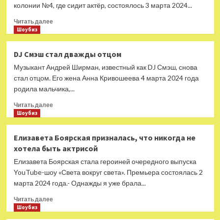
отношениях
колонии №4, где сидит актёр, состоялось 3 марта 2024...
с
Прочитать
абьюзером
Читать далее
больше
Шоубиз
о
Михаилу
DJ Смэш стал дважды отцом
Ефремову
Музыкант Андрей Ширман, известный как DJ Смэш, снова
согласовали
УДО
стал отцом. Его жена Анна Кривошеева 4 марта 2024 года
родила мальчика,...
Прочитать
Читать далее
больше
Шоубиз
о
DJ
Елизавета Боярская призналась, что никогда не
Смэш
хотела быть актрисой
стал
дважды
Елизавета Боярская стала героиней очередного выпуска
отцом
YouTube-шоу «Света вокруг света». Премьера состоялась 2
марта 2024 года.- Однажды я уже брала...
Прочитать
Читать далее
больше
Шоубиз
о