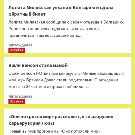
Елизавета
Лолита Милявская уехала в Болгарию и сдала
Боярская
обратный билет
призналась,
что
Лолита Милявская сообщила о своем отъезде в Болгарию.
никогда
Ранее она перевезла туда мать и дочь, а сама
не
предпочитает там восстанавливать...
хотела
быть
Прочитать
Читать далее
актрисой
больше
Шоубиз
о
Лолита
Эшли Бенсон стала мамой
Милявская
Эшли Бенсон («Отвязные каникулы», «Милые обманщицы»)
уехала
в
и ее муж Брэндон Дэвис стали родителями. О рождении
Болгарию
малыша 34-летняя актриса сообщила в...
и
Прочитать
сдала
Читать далее
больше
Шоубиз
обратный
о
билет
Эшли
«Они потрясли мир» расскажет, кто разрушил
Бенсон
карьеру Юрия Лозы
стала
мамой
Новый выпуск программы «Они потрясли мир»,