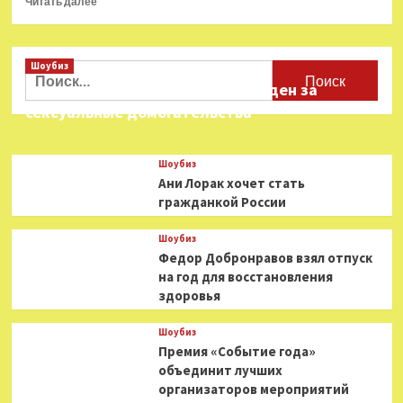
Читать далее
больше
о
Сольный
Шоубиз
концерт
Найти:
Абисала
Звезда «Игры в кальмара» осужден за
Гергиева
сексуальные домогательства
Шоубиз
Ани Лорак хочет стать
гражданкой России
Шоубиз
Федор Добронравов взял отпуск
на год для восстановления
здоровья
Шоубиз
Премия «Событие года»
объединит лучших
организаторов мероприятий