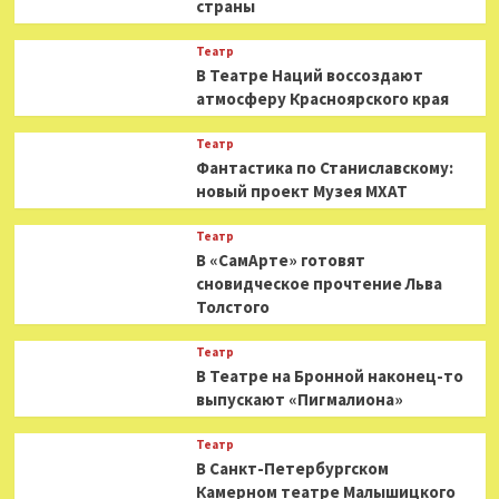
страны
Театр
В Театре Наций воссоздают
атмосферу Красноярского края
Театр
Фантастика по Станиславскому:
новый проект Музея МХАТ
Театр
В «СамАрте» готовят
сновидческое прочтение Льва
Толстого
Театр
В Театре на Бронной наконец-то
выпускают «Пигмалиона»
Театр
В Санкт-Петербургском
Камерном театре Малышицкого