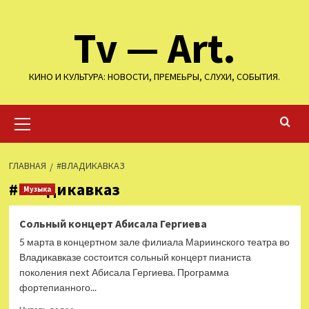
Перейти
Tv — Art.
к
содержимому
КИНО И КУЛЬТУРА: НОВОСТИ, ПРЕМЕЬРЫ, СЛУХИ, СОБЫТИЯ.
Основное
меню
ГЛАВНАЯ
#ВЛАДИКАВКАЗ
#Владикавказ
Музыка
Сольный концерт Абисала Гергиева
5 марта в концертном зале филиала Мариинского театра во
Владикавказе состоится сольный концерт пианиста
поколения next Абисала Гергиева. Программа
фортепианного...
Прочитать