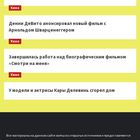
Кино
Денни ДеВито анонсировал новый фильм с
Арнольдом Шварценеггером
Кино
Завершилась работа над биографическим фильмом
«Смотри на меня»
Кино
У модели и актрисы Кары Делевинь сгорел дом
Все материалы на данном сайте взяты из открытых источников и предоставляются