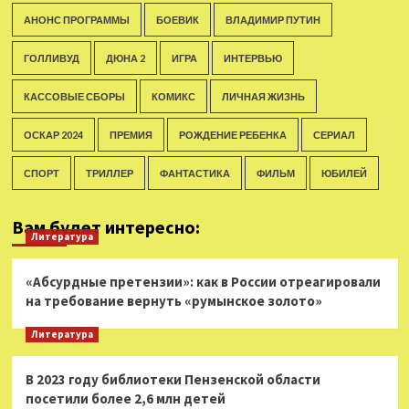
АНОНС ПРОГРАММЫ
БОЕВИК
ВЛАДИМИР ПУТИН
ГОЛЛИВУД
ДЮНА 2
ИГРА
ИНТЕРВЬЮ
КАССОВЫЕ СБОРЫ
КОМИКС
ЛИЧНАЯ ЖИЗНЬ
ОСКАР 2024
ПРЕМИЯ
РОЖДЕНИЕ РЕБЕНКА
СЕРИАЛ
СПОРТ
ТРИЛЛЕР
ФАНТАСТИКА
ФИЛЬМ
ЮБИЛЕЙ
Вам будет интересно:
Литература
«Абсурдные претензии»: как в России отреагировали
на требование вернуть «румынское золото»
Литература
В 2023 году библиотеки Пензенской области
посетили более 2,6 млн детей