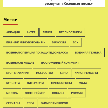
прозвучит «Козлиная песнь»
Метки
АВИАЦИЯ
АКТЁР
АРМИЯ
БЕСПИЛОТНИКИ
БРИФИНГ МИНОБОРОНЫ РФ
В РОССИИ
ВСУ
ВОЕННАЯ ОПЕРАЦИЯ ПО ЗАЩИТЕ ДОНБАССА
ВОЕННАЯ ТЕХНИКА
ВОЕННОСЛУЖАЩИЕ
ВООРУЖЕННЫЙ КОНФЛИКТ
ЕГОР ДРУЖИНИН
ИСКУССТВО
КИНО
КИНОПРЕМЬЕРЫ
КУЛЬТУРА
ЛИТЕРАТУРА
МИНОБОРОНЫ
МОДА
МОСКВА
ОППЕНГЕЙМЕР
ПОКАЗЫ
РОССИЯ
СЕРИАЛЫ
ТЕГИ
ФИЛИПП КИРКОРОВ