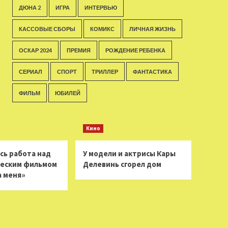
ДЮНА 2
ИГРА
ИНТЕРВЬЮ
КАССОВЫЕ СБОРЫ
КОМИКС
ЛИЧНАЯ ЖИЗНЬ
ОСКАР 2024
ПРЕМИЯ
РОЖДЕНИЕ РЕБЕНКА
СЕРИАЛ
СПОРТ
ТРИЛЛЕР
ФАНТАСТИКА
ФИЛЬМ
ЮБИЛЕЙ
Кино
сь работа над
У модели и актрисы Кары
еским фильмом
Делевинь сгорел дом
а меня»