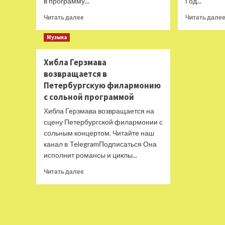
в программу...
Год...
Прочитать
Читать далее
Читать дале
больше
о
Музыка
Цикл
фортепианных
Хибла Герзмава
вечеров
возвращается в
в
Петербургской
Петербургскую филармонию
филармонии
с сольной программой
Хибла Герзмава возвращается на
сцену Петербургской филармонии с
сольным концертом. Читайте наш
канал в TelegramПодписаться Она
исполнит романсы и циклы...
Прочитать
Читать далее
больше
о
Хибла
Герзмава
возвращается