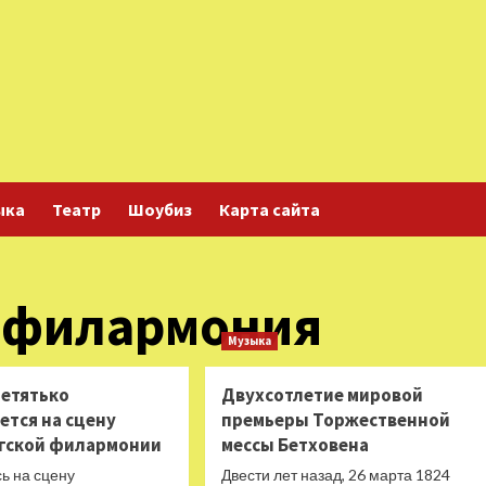
ыка
Театр
Шоубиз
Карта сайта
я филармония
Музыка
ретятько
Двухсотлетие мировой
ется на сцену
премьеры Торжественной
гской филармонии
мессы Бетховена
ь на сцену
Двести лет назад, 26 марта 1824