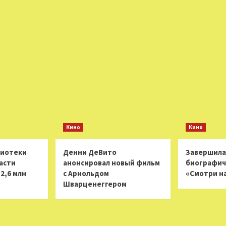
Кино
Кино
лиотеки
Денни ДеВито
Завершила
асти
анонсировал новый фильм
биографич
2,6 млн
с Арнольдом
«Смотри н
Шварценеггером