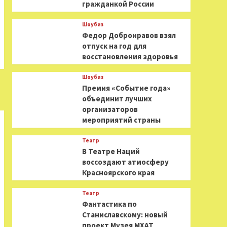
гражданкой России
Шоубиз
Федор Добронравов взял
отпуск на год для
восстановления здоровья
Шоубиз
Премия «Событие года»
объединит лучших
организаторов
мероприятий страны
Театр
В Театре Наций
воссоздают атмосферу
Красноярского края
Театр
Фантастика по
Станиславскому: новый
проект Музея МХАТ