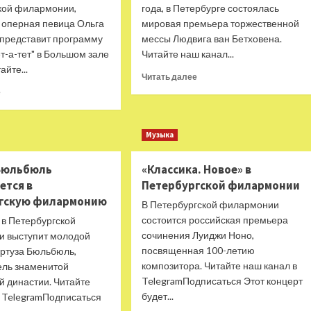
кой филармонии,
года, в Петербурге состоялась
 оперная певица Ольга
мировая премьера торжественной
 представит программу
мессы Людвига ван Бетховена.
т-а-тет" в Большом зале
Читайте наш канал...
айте...
Прочитать
Читать далее
больше
Прочитать
е
о
больше
Двухсотлетие
о
мировой
Ольга
Музыка
премьеры
Перетятько
Торжественной
возвращается
Бюльбюль
«Классика. Новое» в
мессы
на
Бетховена
сцену
ется в
Петербургской филармонии
Петербургской
гскую филармонию
В Петербургской филармонии
филармонии
состоится российская премьера
 в Петербургской
сочинения Луиджи Ноно,
 выступит молодой
посвященная 100-летию
ртуза Бюльбюль,
композитора. Читайте наш канал в
ель знаменитой
TelegramПодписаться Этот концерт
й династии. Читайте
будет...
в TelegramПодписаться