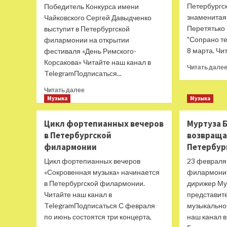
Петербургс
Победитель Конкурса имени
знаменитая
Чайковского Сергей Давыдченко
Перетятько
выступит в Петербургской
"Сопрано те
филармонии на открытии
8 марта. Чит
фестиваля «День Римского-
Корсакова» Читайте наш канал в
Читать дале
TelegramПодписаться...
Прочитать
Читать далее
больше
Музыка
Музыка
о
Сергей
Цикл фортепианных вечеров
Муртуза 
Давыдченко
в Петербургской
возвраща
выступит
филармонии
Петербур
в
Петербургской
Цикл фортепианных вечеров
23 февраля
филармонии
«Сокровенная музыка» начинается
филармонии
на
в Петербургской филармонии.
дирижер Му
открытии
Читайте наш канал в
представит
фестиваля
TelegramПодписаться С февраля
музыкально
по июнь состоятся три концерта,
наш канал 