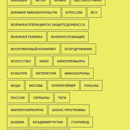
АВИАЦИЯ
АКТЁР
АРМИЯ
БЕСПИЛОТНИКИ
БРИФИНГ МИНОБОРОНЫ РФ
В РОССИИ
ВСУ
ВОЕННАЯ ОПЕРАЦИЯ ПО ЗАЩИТЕ ДОНБАССА
ВОЕННАЯ ТЕХНИКА
ВОЕННОСЛУЖАЩИЕ
ВООРУЖЕННЫЙ КОНФЛИКТ
ЕГОР ДРУЖИНИН
ИСКУССТВО
КИНО
КИНОПРЕМЬЕРЫ
КУЛЬТУРА
ЛИТЕРАТУРА
МИНОБОРОНЫ
МОДА
МОСКВА
ОППЕНГЕЙМЕР
ПОКАЗЫ
РОССИЯ
СЕРИАЛЫ
ТЕГИ
ФИЛИПП КИРКОРОВ
АНОНС ПРОГРАММЫ
БОЕВИК
ВЛАДИМИР ПУТИН
ГОЛЛИВУД