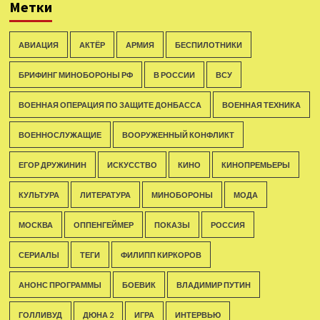
Метки
АВИАЦИЯ
АКТЁР
АРМИЯ
БЕСПИЛОТНИКИ
БРИФИНГ МИНОБОРОНЫ РФ
В РОССИИ
ВСУ
ВОЕННАЯ ОПЕРАЦИЯ ПО ЗАЩИТЕ ДОНБАССА
ВОЕННАЯ ТЕХНИКА
ВОЕННОСЛУЖАЩИЕ
ВООРУЖЕННЫЙ КОНФЛИКТ
ЕГОР ДРУЖИНИН
ИСКУССТВО
КИНО
КИНОПРЕМЬЕРЫ
КУЛЬТУРА
ЛИТЕРАТУРА
МИНОБОРОНЫ
МОДА
МОСКВА
ОППЕНГЕЙМЕР
ПОКАЗЫ
РОССИЯ
СЕРИАЛЫ
ТЕГИ
ФИЛИПП КИРКОРОВ
АНОНС ПРОГРАММЫ
БОЕВИК
ВЛАДИМИР ПУТИН
ГОЛЛИВУД
ДЮНА 2
ИГРА
ИНТЕРВЬЮ