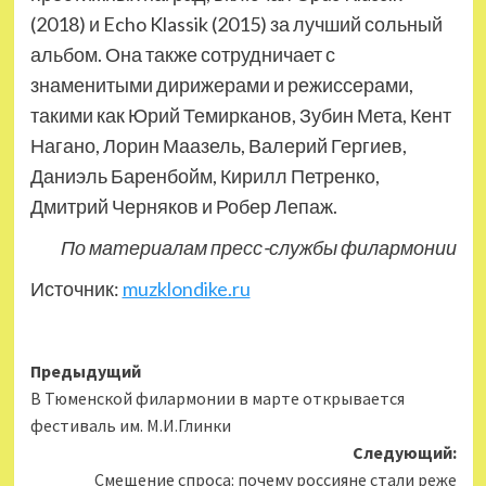
(2018) и Echo Klassik (2015) за лучший сольный
альбом. Она также сотрудничает с
знаменитыми дирижерами и режиссерами,
такими как Юрий Темирканов, Зубин Мета, Кент
Нагано, Лорин Маазель, Валерий Гергиев,
Даниэль Баренбойм, Кирилл Петренко,
Дмитрий Черняков и Робер Лепаж.
По материалам пресс-службы филармонии
Источник:
muzklondike.ru
Навигация
Предыдущий
В Тюменской филармонии в марте открывается
записи
фестиваль им. М.И.Глинки
Следующий:
Смещение спроса: почему россияне стали реже