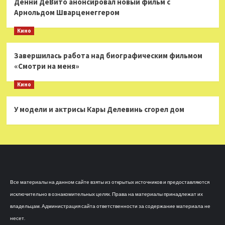
Денни ДеВито анонсировал новый фильм с
Арнольдом Шварценеггером
Кино
Завершилась работа над биографическим фильмом
«Смотри на меня»
Кино
У модели и актрисы Кары Делевинь сгорел дом
Все материалы на данном сайте взяты из открытых источников и предоставляются
исключительно в ознакомительных целях. Права на материалы принадлежат их
владельцам. Администрация сайта ответственности за содержание материала не
несет.