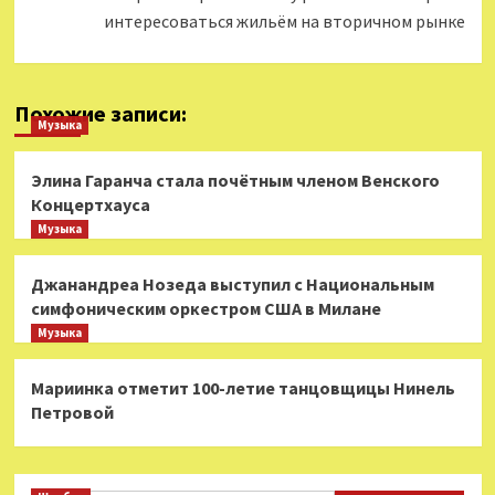
интересоваться жильём на вторичном рынке
Похожие записи:
Музыка
Элина Гаранча стала почётным членом Венского
Концертхауса
Музыка
Джанандреа Нозеда выступил с Национальным
симфоническим оркестром США в Милане
Музыка
Мариинка отметит 100-летие танцовщицы Нинель
Петровой