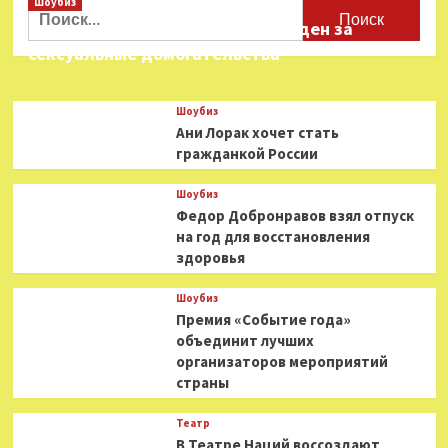
Шоубиз
Найти:
Звезда «Игры в кальмара» осужден за
сексуальные домогательства
Шоубиз
Ани Лорак хочет стать
гражданкой России
Шоубиз
Федор Добронравов взял отпуск
на год для восстановления
здоровья
Шоубиз
Премия «Событие года»
объединит лучших
организаторов мероприятий
страны
Театр
В Театре Наций воссоздают