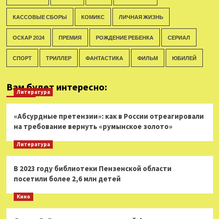
КАССОВЫЕ СБОРЫ
КОМИКС
ЛИЧНАЯ ЖИЗНЬ
ОСКАР 2024
ПРЕМИЯ
РОЖДЕНИЕ РЕБЕНКА
СЕРИАЛ
СПОРТ
ТРИЛЛЕР
ФАНТАСТИКА
ФИЛЬМ
ЮБИЛЕЙ
Вам будет интересно:
Литература
«Абсурдные претензии»: как в России отреагировали
на требование вернуть «румынское золото»
Литература
В 2023 году библиотеки Пензенской области
посетили более 2,6 млн детей
Кино