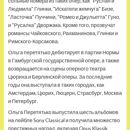
сольные номера из таких опер, как "Руслан и
Людмила" Глинки, "Искатели жемчуга" Бизе,
"Ласточка" Пуччини, "Ромео и Джульетта" Гуно,
и "Русалка" Дворжака. Кроме того, прозвучат
романсы Чайковского, Рахманинова, Глинки и
Римского-Корсакова.
Ольга перетятько дебютирует в партии Нормы
в Гамбургской государственной опере, а также
возвращается на сцены оперного театра
Цюриха и Берлинской оперы. За последние
годы она выступала в таких городах, как
Амстердам, Цюрих, Люцерн, Страсбург, Москва
и Петербург.
Ольга Перетятько выпустила шесть альбомов
на лейбле Sony Classical и получила множество
престижных наград, включая Opus Klassik