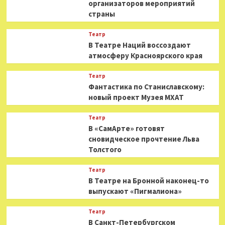
организаторов мероприятий
страны
Театр
В Театре Наций воссоздают
атмосферу Красноярского края
Театр
Фантастика по Станиславскому:
новый проект Музея МХАТ
Театр
В «СамАрте» готовят
сновидческое прочтение Льва
Толстого
Театр
В Театре на Бронной наконец-то
выпускают «Пигмалиона»
Театр
В Санкт-Петербургском