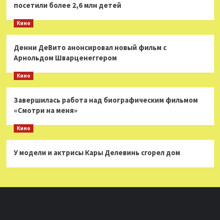
посетили более 2,6 млн детей
Кино
Денни ДеВито анонсировал новый фильм с
Арнольдом Шварценеггером
Кино
Завершилась работа над биографическим фильмом
«Смотри на меня»
Кино
У модели и актрисы Кары Делевинь сгорел дом