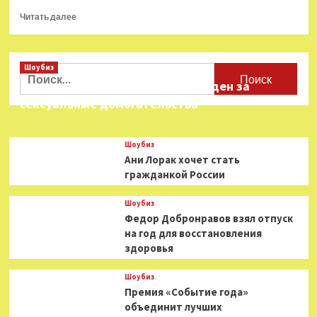
Прочитать
Читать далее
больше
о
Японский
Шоубиз
городовой:
Найти:
на
Звезда «Игры в кальмара» осужден за
московских
сексуальные домогательства
сценах
женились
и
Шоубиз
боролись
Ани Лорак хочет стать
с
гражданкой России
инфекцией
Шоубиз
Федор Добронравов взял отпуск
на год для восстановления
здоровья
Шоубиз
Премия «Событие года»
объединит лучших