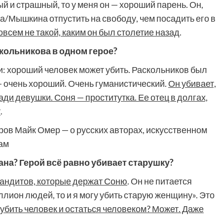
 и страшный, то у меня он — хороший парень. Он,
а/Мышкина отпустить на свободу, чем посадить его в
всем не такой, каким он был столетие назад
.
кольникова в одном герое?
: хороший человек может убить. Раскольников был
— очень хороший. Очень гуманистический.
Он убивает,
Ради девушки. Соня — проститутка. Ее отец в долгах,
т
.
ов Майк Омер — о русских авторах, искусственном
ам
ана? Герой всё равно убивает старушку?
 бандитов, которые держат Соню
. Он не питается
лион людей, то и я могу убить старую женщину». Это
и убить человек и остаться человеком? Может. Даже