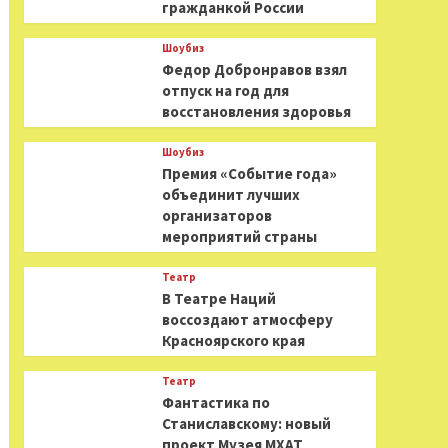
гражданкой России
Шоубиз
Федор Добронравов взял
отпуск на год для
восстановления здоровья
Шоубиз
Премия «Событие года»
объединит лучших
организаторов
мероприятий страны
Театр
В Театре Наций
воссоздают атмосферу
Красноярского края
Театр
Фантастика по
Станиславскому: новый
проект Музея МХАТ