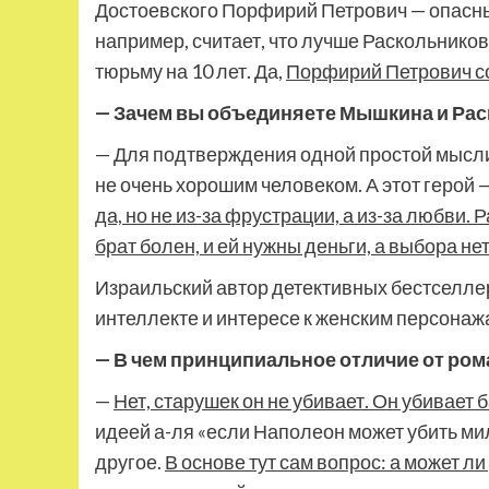
Достоевского Порфирий Петрович — опасный
например, считает, что лучше Раскольников
тюрьму на 10 лет. Да,
Порфирий Петрович со
— Зачем вы объединяете Мышкина и Рас
— Для подтверждения одной простой мысли
не очень хорошим человеком. А этот герой 
да, но не из-за фрустрации, а из-за любви. 
брат болен, и ей нужны деньги, а выбора не
Израильский автор детективных бестселлер
интеллекте и интересе к женским персонаж
— В чем принципиальное отличие от ром
—
Нет, старушек он не убивает. Он убивает
идеей а-ля «если Наполеон может убить мил
другое.
В основе тут сам вопрос: а может л