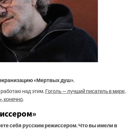
 экранизацию «Мертвых душ».
 работаю над этим.
Гоголь —
лучший писатель в мире,
», конечно
.
жиссером»
уете себя русским режиссером. Что вы имели в