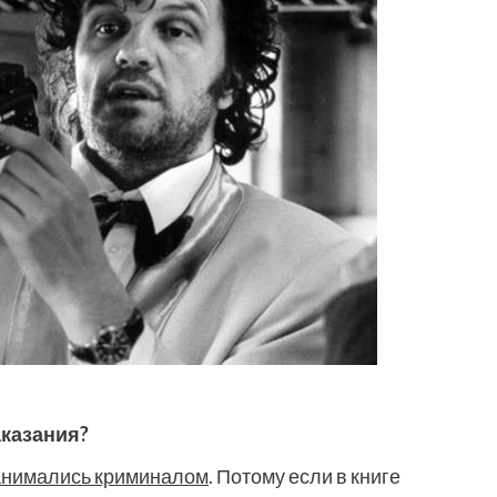
аказания?
занимались криминалом
. Потому если в книге