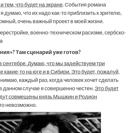
и тем, что будет на экране
. События романа
 думаю, что их надо как-то приблизить к зрителю,
ромный, очень важный проект в моей жизни.
ерестройке, военно-техническом расизме, сербско-
а
ания»? Там сценарий уже готов?
 сентябре. Думаю, что мы задействуем три
е какие-то на юге и в Сибири. Это будет, пожалуй,
понимаю, каждый раз, когда человек хочет сделать
 в данном случае я совершенно честен.
Это будет
будут совмещены князь Мышкин и Родион
это невозможно.