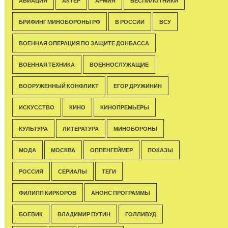
АВИАЦИЯ
АКТЁР
АРМИЯ
БЕСПИЛОТНИКИ
БРИФИНГ МИНОБОРОНЫ РФ
В РОССИИ
ВСУ
ВОЕННАЯ ОПЕРАЦИЯ ПО ЗАЩИТЕ ДОНБАССА
ВОЕННАЯ ТЕХНИКА
ВОЕННОСЛУЖАЩИЕ
ВООРУЖЕННЫЙ КОНФЛИКТ
ЕГОР ДРУЖИНИН
ИСКУССТВО
КИНО
КИНОПРЕМЬЕРЫ
КУЛЬТУРА
ЛИТЕРАТУРА
МИНОБОРОНЫ
МОДА
МОСКВА
ОППЕНГЕЙМЕР
ПОКАЗЫ
РОССИЯ
СЕРИАЛЫ
ТЕГИ
ФИЛИПП КИРКОРОВ
АНОНС ПРОГРАММЫ
БОЕВИК
ВЛАДИМИР ПУТИН
ГОЛЛИВУД