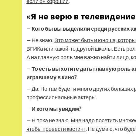
если он хороший
.
«Я не верю в телевидени
— Кого бы вы выделили среди русских ак
— Не знаю.
Это может быть и юноша, который
ВГИКа или какой-то другой школы
. Есть ро
А на главную роль мне важно найти лицо, к
— То есть вы хотите дать главную роль а
игравшему в кино?
— Да. Но там будет и много других больших 
профессиональные актеры.
— И кого мы увидим?
— Я пока не знаю.
Мне надо посетить множес
чтобы провести кастинг
. Не думаю, что буде