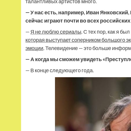
талантливых артистов много.
— У нас есть, например, Иван Янковски
сейчас играют почти во всех российских 
—
Я не люблю сериалы
. С тех пор, как я бы
которая выступает соперником большого э
эмоции
. Телевидение — это больше информ
— А когда мы сможем увидеть «Преступл
— В конце следующего года.