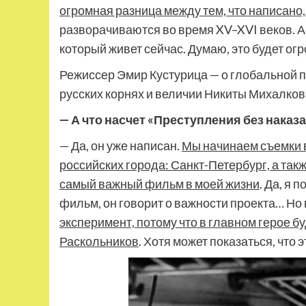
огромная разница между тем, что написано, 
разворачиваются во время XV–XVI веков. А я
который живет сейчас. Думаю, это будет ог
Режиссер Эмир Кустурица — о глобальной п
русских корнях и величии Никиты Михалков
— А что насчет «Преступления без наказ
— Да, он уже написан.
Мы начинаем съемки в
российских города: Санкт-Петербург, а такж
самый важный фильм в моей жизни
. Да, я 
фильм, он говорит о важности проекта… Но
эксперимент, потому что в главном герое 
Раскольников
. Хотя может показаться, что 