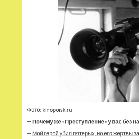
Фото: kinopoisk.ru
— Почему же «Преступление» у вас без н
—
Мой герой убил пятерых, но его жертвы 