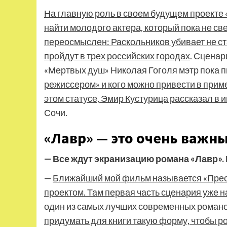
На главную роль в своем будущем проекте 
найти молодого актера, который пока не св
переосмыслен: Раскольников убивает не с
пройдут в трех российских городах
. Сценар
«Мертвых душ» Николая Гоголя мэтр пока пи
режиссером» и кого можно привести в прим
этом статусе, Эмир Кустурица рассказал в
Сочи.
«Лавр» — это очень важны
— Все ждут экранизацию романа «Лавр». 
—
Ближайший мой фильм называется «Прест
проектом. Там первая часть сценария уже н
один из самых лучших современных романов,
придумать для книги такую форму, чтобы р