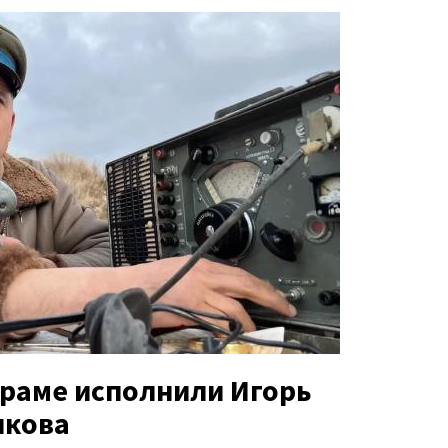
драме исполнили Игорь
лкова