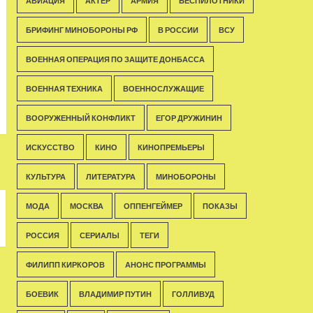
АВИАЦИЯ
АКТЁР
АРМИЯ
БЕСПИЛОТНИКИ
БРИФИНГ МИНОБОРОНЫ РФ
В РОССИИ
ВСУ
ВОЕННАЯ ОПЕРАЦИЯ ПО ЗАЩИТЕ ДОНБАССА
ВОЕННАЯ ТЕХНИКА
ВОЕННОСЛУЖАЩИЕ
ВООРУЖЕННЫЙ КОНФЛИКТ
ЕГОР ДРУЖИНИН
ИСКУССТВО
КИНО
КИНОПРЕМЬЕРЫ
КУЛЬТУРА
ЛИТЕРАТУРА
МИНОБОРОНЫ
МОДА
МОСКВА
ОППЕНГЕЙМЕР
ПОКАЗЫ
РОССИЯ
СЕРИАЛЫ
ТЕГИ
ФИЛИПП КИРКОРОВ
АНОНС ПРОГРАММЫ
БОЕВИК
ВЛАДИМИР ПУТИН
ГОЛЛИВУД