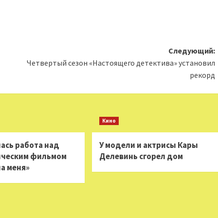
Следующий:
Четвертый сезон «Настоящего детектива» установил
рекорд
Кино
ась работа над
У модели и актрисы Кары
ическим фильмом
Делевинь сгорел дом
на меня»