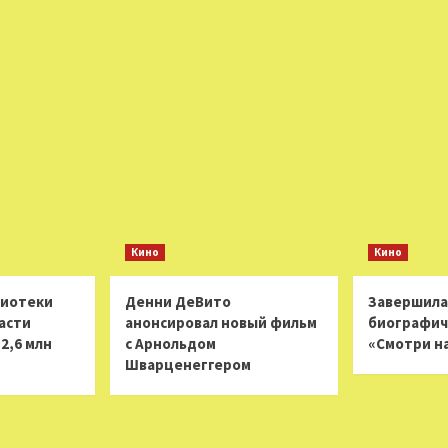
Кино
Кино
лиотеки
Денни ДеВито
Завершила
асти
анонсировал новый фильм
биографич
2,6 млн
с Арнольдом
«Смотри н
Шварценеггером