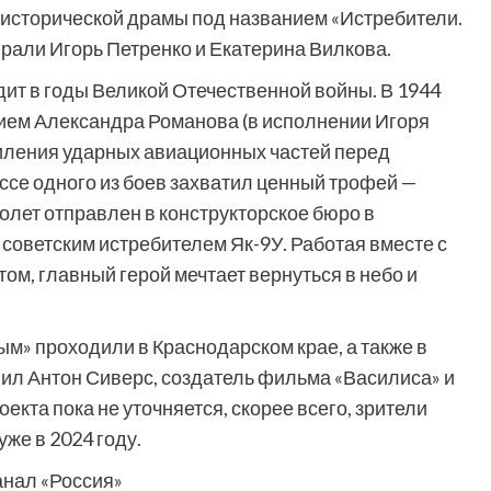
исторической драмы под названием «Истребители.
грали Игорь Петренко и Екатерина Вилкова.
дит в годы Великой Отечественной войны. В 1944
ием Александра Романова (в исполнении Игоря
силения ударных авиационных частей перед
се одного из боев захватил ценный трофей —
олет отправлен в конструкторское бюро в
 советским истребителем Як-9У. Работая вместе с
м, главный герой мечтает вернуться в небо и
ым» проходили в Краснодарском крае, а также в
ил Антон Сиверс, создатель фильма «Василиса» и
екта пока не уточняется, скорее всего, зрители
уже в 2024 году.
анал «Россия»