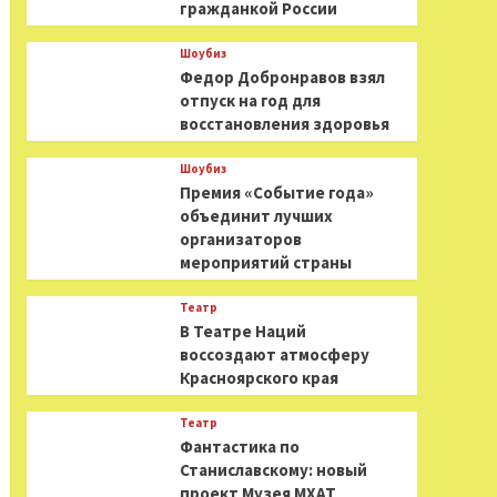
гражданкой России
Шоубиз
Федор Добронравов взял
отпуск на год для
восстановления здоровья
Шоубиз
Премия «Событие года»
объединит лучших
организаторов
мероприятий страны
Театр
В Театре Наций
воссоздают атмосферу
Красноярского края
Театр
Фантастика по
Станиславскому: новый
проект Музея МХАТ