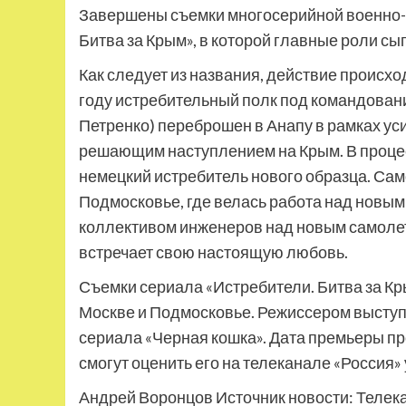
Завершены съемки многосерийной военно-
Битва за Крым», в которой главные роли сы
Как следует из названия, действие происхо
году истребительный полк под командован
Петренко) переброшен в Анапу в рамках у
решающим наступлением на Крым. В процес
немецкий истребитель нового образца. Сам
Подмосковье, где велась работа над новым
коллективом инженеров над новым самолето
встречает свою настоящую любовь.
Съемки сериала «Истребители. Битва за Кр
Москве и Подмосковье. Режиссером выступ
сериала «Черная кошка». Дата премьеры про
смогут оценить его на телеканале «Россия» 
Андрей Воронцов Источник новости: Телек