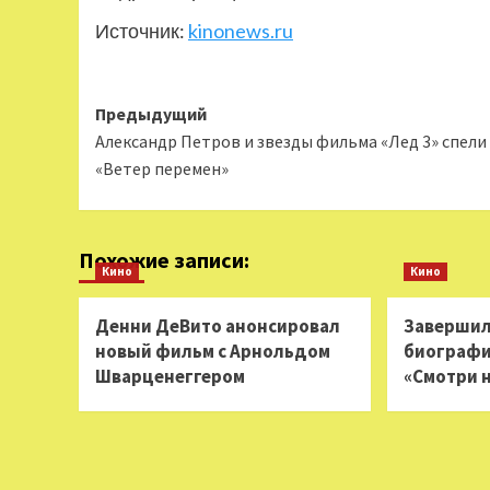
Источник:
kinonews.ru
Навигация
Предыдущий
Александр Петров и звезды фильма «Лед 3» спели
записи
«Ветер перемен»
Похожие записи:
Кино
Кино
Денни ДеВито анонсировал
Завершил
новый фильм с Арнольдом
биограф
Шварценеггером
«Смотри 