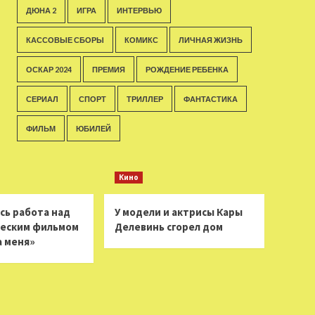
ДЮНА 2
ИГРА
ИНТЕРВЬЮ
КАССОВЫЕ СБОРЫ
КОМИКС
ЛИЧНАЯ ЖИЗНЬ
ОСКАР 2024
ПРЕМИЯ
РОЖДЕНИЕ РЕБЕНКА
СЕРИАЛ
СПОРТ
ТРИЛЛЕР
ФАНТАСТИКА
ФИЛЬМ
ЮБИЛЕЙ
Кино
сь работа над
У модели и актрисы Кары
еским фильмом
Делевинь сгорел дом
а меня»