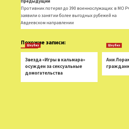
Навигация
Предыдущий
Противник потерял до 390 военнослужащих: в МО Р
записи
заявили о занятии более выгодных рубежей на
Авдеевском направлении
Похожие записи:
Шоубиз
Шоубиз
Звезда «Игры в кальмара»
Ани Лорак
осужден за сексуальные
гражданк
домогательства