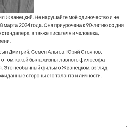
л Жванецкий. Не нарушайте моё одиночество и не
8 марта 2024 года. Она приурочена к 90-летию со дня
 стендапера, а также писателя и человека,
мени.
сын Дмитрий, Семен Альтов, Юрий Стоянов,
 о том, какой была жизнь главного философа
я. Это необычный фильм о Жванецком, взгляд
жиданные стороны его таланта и личности.