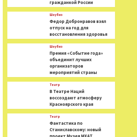
гражданкой России
Шоубиз
Федор Добронравов взял
отпуск на год для
восстановления здоровья
Шоубиз
Премия «Событие года»
объединит лучших
организаторов
мероприятий страны
Театр
В Театре Наций
воссоздают атмосферу
Красноярского края
Театр
Фантастика по
Станиславскому: новый
проект Музея МХАТ