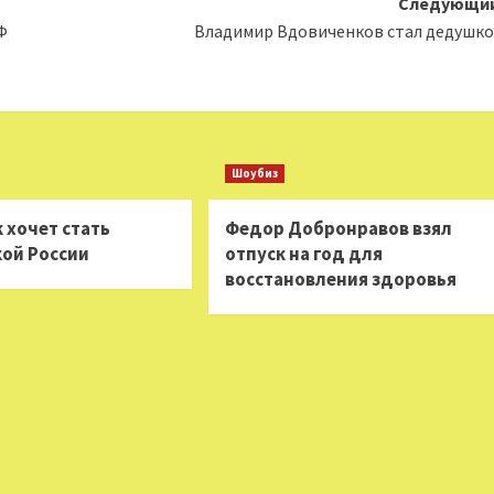
Следующий
Ф
Владимир Вдовиченков стал дедушк
Шоубиз
 хочет стать
Федор Добронравов взял
ой России
отпуск на год для
восстановления здоровья