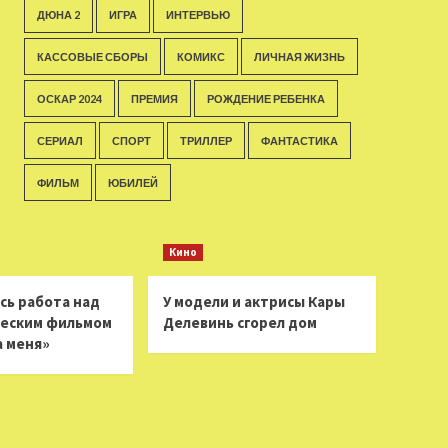
ДЮНА 2
ИГРА
ИНТЕРВЬЮ
КАССОВЫЕ СБОРЫ
КОМИКС
ЛИЧНАЯ ЖИЗНЬ
ОСКАР 2024
ПРЕМИЯ
РОЖДЕНИЕ РЕБЕНКА
СЕРИАЛ
СПОРТ
ТРИЛЛЕР
ФАНТАСТИКА
ФИЛЬМ
ЮБИЛЕЙ
Кино
сь работа над
У модели и актрисы Кары
еским фильмом
Делевинь сгорел дом
а меня»