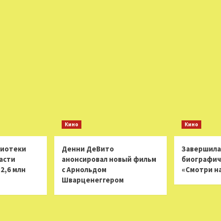
Кино
Кино
лиотеки
Денни ДеВито
Завершила
асти
анонсировал новый фильм
биографич
2,6 млн
с Арнольдом
«Смотри н
Шварценеггером