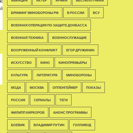
:
АВИАЦИЯ
АКТЁР
АРМИЯ
БЕСПИЛОТНИКИ
ой
БРИФИНГ МИНОБОРОНЫ РФ
В РОССИИ
ВСУ
ВОЕННАЯ ОПЕРАЦИЯ ПО ЗАЩИТЕ ДОНБАССА
ВОЕННАЯ ТЕХНИКА
ВОЕННОСЛУЖАЩИЕ
ВООРУЖЕННЫЙ КОНФЛИКТ
ЕГОР ДРУЖИНИН
ИСКУССТВО
КИНО
КИНОПРЕМЬЕРЫ
КУЛЬТУРА
ЛИТЕРАТУРА
МИНОБОРОНЫ
МОДА
МОСКВА
ОППЕНГЕЙМЕР
ПОКАЗЫ
РОССИЯ
СЕРИАЛЫ
ТЕГИ
ФИЛИПП КИРКОРОВ
АНОНС ПРОГРАММЫ
БОЕВИК
ВЛАДИМИР ПУТИН
ГОЛЛИВУД