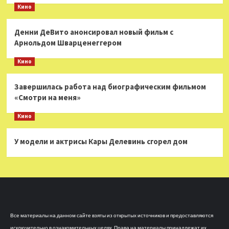
Кино
Денни ДеВито анонсировал новый фильм с
Арнольдом Шварценеггером
Кино
Завершилась работа над биографическим фильмом
«Смотри на меня»
Кино
У модели и актрисы Кары Делевинь сгорел дом
Все материалы на данном сайте взяты из открытых источников и предоставляются
исключительно в ознакомительных целях. Права на материалы принадлежат их