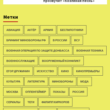
прозвучит «Козлиная песнь»
Метки
АВИАЦИЯ
АКТЁР
АРМИЯ
БЕСПИЛОТНИКИ
БРИФИНГ МИНОБОРОНЫ РФ
В РОССИИ
ВСУ
ВОЕННАЯ ОПЕРАЦИЯ ПО ЗАЩИТЕ ДОНБАССА
ВОЕННАЯ ТЕХНИКА
ВОЕННОСЛУЖАЩИЕ
ВООРУЖЕННЫЙ КОНФЛИКТ
ЕГОР ДРУЖИНИН
ИСКУССТВО
КИНО
КИНОПРЕМЬЕРЫ
КУЛЬТУРА
ЛИТЕРАТУРА
МИНОБОРОНЫ
МОДА
МОСКВА
ОППЕНГЕЙМЕР
ПОКАЗЫ
РОССИЯ
СЕРИАЛЫ
ТЕГИ
ФИЛИПП КИРКОРОВ