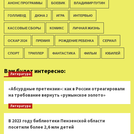
АНОНС ПРОГРАММЫ
БОЕВИК
ВЛАДИМИР ПУТИН
ГОЛЛИВУД
ДЮНА 2
ИГРА
ИНТЕРВЬЮ
КАССОВЫЕ СБОРЫ
КОМИКС
ЛИЧНАЯ ЖИЗНЬ
ОСКАР 2024
ПРЕМИЯ
РОЖДЕНИЕ РЕБЕНКА
СЕРИАЛ
СПОРТ
ТРИЛЛЕР
ФАНТАСТИКА
ФИЛЬМ
ЮБИЛЕЙ
Вам будет интересно:
Литература
«Абсурдные претензии»: как в России отреагировали
на требование вернуть «румынское золото»
Литература
В 2023 году библиотеки Пензенской области
посетили более 2,6 млн детей