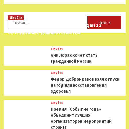
Шоубиз
Найти:
Звезда «Игры в кальмара» осужден за
сексуальные домогательства
Шоубиз
Ани Лорак хочет стать
гражданкой России
Шоубиз
Федор Добронравов взял отпуск
на год для восстановления
здоровья
Шоубиз
Премия «Событие года»
объединит лучших
организаторов мероприятий
страны