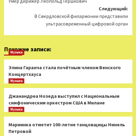
Умер дирижер Леопольд Гершкович
записи
Следующий:
В Свердловской филармонии представили
ультрасовременный цифровой орган
Похожие записи:
Музыка
Элина Гаранча стала почётным членом Венского
Концертхауса
Музыка
Джанандреа Нозеда выступил с Национальным
симфоническим оркестром США в Милане
Музыка
Мариинка отметит 100-летие танцовщицы Нинель
Петровой