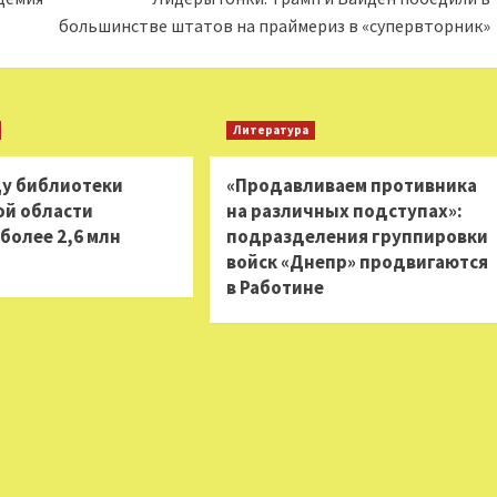
большинстве штатов на праймериз в «супервторник»
Литература
ду библиотеки
«Продавливаем противника
ой области
на различных подступах»:
более 2,6 млн
подразделения группировки
войск «Днепр» продвигаются
в Работине