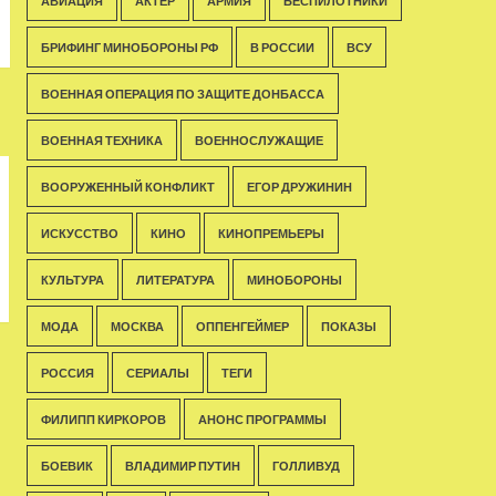
АВИАЦИЯ
АКТЁР
АРМИЯ
БЕСПИЛОТНИКИ
БРИФИНГ МИНОБОРОНЫ РФ
В РОССИИ
ВСУ
ВОЕННАЯ ОПЕРАЦИЯ ПО ЗАЩИТЕ ДОНБАССА
ВОЕННАЯ ТЕХНИКА
ВОЕННОСЛУЖАЩИЕ
ВООРУЖЕННЫЙ КОНФЛИКТ
ЕГОР ДРУЖИНИН
ИСКУССТВО
КИНО
КИНОПРЕМЬЕРЫ
КУЛЬТУРА
ЛИТЕРАТУРА
МИНОБОРОНЫ
МОДА
МОСКВА
ОППЕНГЕЙМЕР
ПОКАЗЫ
РОССИЯ
СЕРИАЛЫ
ТЕГИ
ФИЛИПП КИРКОРОВ
АНОНС ПРОГРАММЫ
БОЕВИК
ВЛАДИМИР ПУТИН
ГОЛЛИВУД