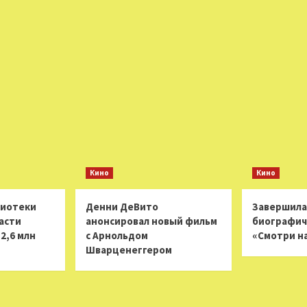
Кино
Кино
лиотеки
Денни ДеВито
Завершила
асти
анонсировал новый фильм
биографич
2,6 млн
с Арнольдом
«Смотри н
Шварценеггером