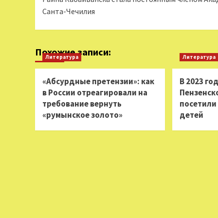
записи
Санта-Чечилия
Похожие записи:
Литература
Литература
«Абсурдные претензии»: как
В 2023 го
в России отреагировали на
Пензенск
требование вернуть
посетили 
«румынское золото»
детей