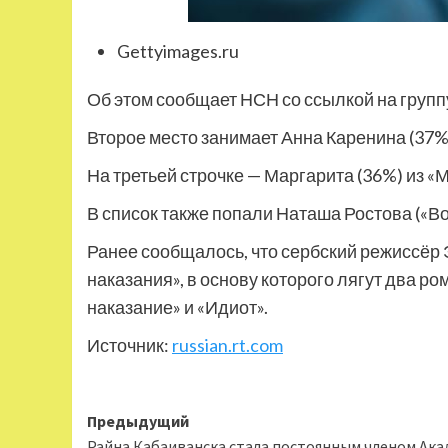
Gettyimages.ru
Об этом сообщает НСН со ссылкой на групп
Второе место занимает Анна Каренина (37%
На третьей строчке — Маргарита (36%) из 
В список также попали Наташа Ростова («Во
Ранее сообщалось, что сербский режиссёр
наказания», в основу которого лягут два р
наказание» и «Идиот».
Источник:
russian.rt.com
Навигация
Предыдущий
Райна Кабаиванска стала постоянным членом Ака