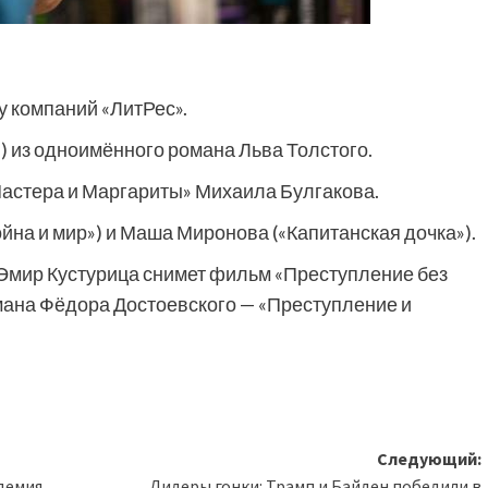
у компаний «ЛитРес».
) из одноимённого романа Льва Толстого.
«Мастера и Маргариты» Михаила Булгакова.
йна и мир») и Маша Миронова («Капитанская дочка»).
 Эмир Кустурица снимет фильм «Преступление без
омана Фёдора Достоевского — «Преступление и
Следующий:
демия
Лидеры гонки: Трамп и Байден победили в