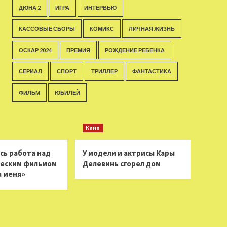
ДЮНА 2
ИГРА
ИНТЕРВЬЮ
КАССОВЫЕ СБОРЫ
КОМИКС
ЛИЧНАЯ ЖИЗНЬ
ОСКАР 2024
ПРЕМИЯ
РОЖДЕНИЕ РЕБЕНКА
СЕРИАЛ
СПОРТ
ТРИЛЛЕР
ФАНТАСТИКА
ФИЛЬМ
ЮБИЛЕЙ
Кино
сь работа над
У модели и актрисы Кары
еским фильмом
Делевинь сгорел дом
а меня»