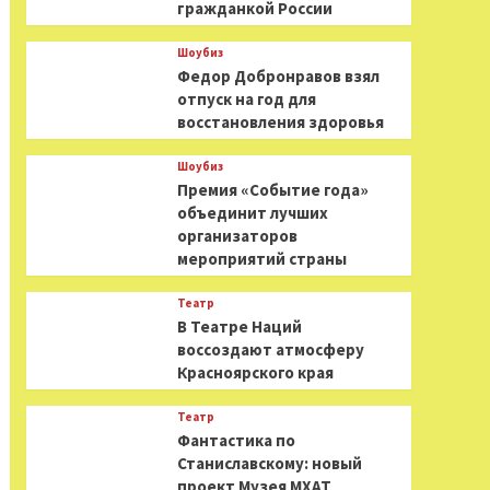
гражданкой России
Шоубиз
Федор Добронравов взял
отпуск на год для
восстановления здоровья
Шоубиз
Премия «Событие года»
объединит лучших
организаторов
мероприятий страны
Театр
В Театре Наций
воссоздают атмосферу
Красноярского края
Театр
Фантастика по
Станиславскому: новый
проект Музея МХАТ