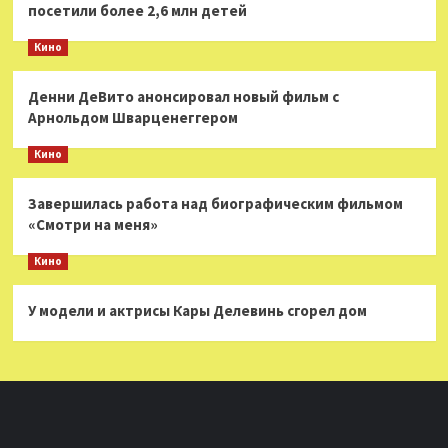
посетили более 2,6 млн детей
Кино
Денни ДеВито анонсировал новый фильм с
Арнольдом Шварценеггером
Кино
Завершилась работа над биографическим фильмом
«Смотри на меня»
Кино
У модели и актрисы Кары Делевинь сгорел дом