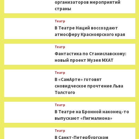
организаторов мероприятий
страны
Театр
В Театре Наций воссоздают
атмосферу Красноярского края
Театр
Фантастика по Станиславскому:
новый проект Музея МХАТ
Театр
В «СамАрте» готовят
сновидческое прочтение Льва
Толстого
Театр
В Театре на Бронной наконец-то
выпускают «Пигмалиона»
Театр
В Санкт-Петербургском