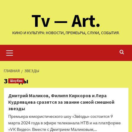
Перейти
Tv — Art.
к
содержимому
КИНО И КУЛЬТУРА: НОВОСТИ, ПРЕМЕЬРЫ, СЛУХИ, СОБЫТИЯ.
Основное
меню
ГЛАВНАЯ
ЗВЕЗДЫ
Звезды
Шоубиз
Дмитрий Маликов, Филипп Киркоров и Лера
Кудрявцева сразятся за звание самой смешной
звезды
Премьера юмористического шоу «Звёзды» состоится 9
марта 2024 года в эфире телеканала НТВ и на платформе
«VK Видео». Вместе с Дмитрием Маликовым,...