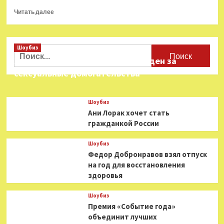
Прочитать
Читать далее
больше
о
Дмитрий
Шоубиз
Маликов,
Найти:
Филипп
Звезда «Игры в кальмара» осужден за
Киркоров
сексуальные домогательства
и
Лера
Кудрявцева
Шоубиз
сразятся
Ани Лорак хочет стать
за
гражданкой России
звание
самой
смешной
Шоубиз
звезды
Федор Добронравов взял отпуск
на год для восстановления
здоровья
Шоубиз
Премия «Событие года»
объединит лучших