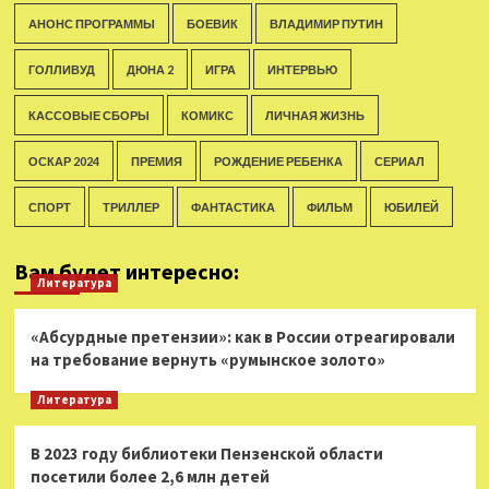
АНОНС ПРОГРАММЫ
БОЕВИК
ВЛАДИМИР ПУТИН
ГОЛЛИВУД
ДЮНА 2
ИГРА
ИНТЕРВЬЮ
КАССОВЫЕ СБОРЫ
КОМИКС
ЛИЧНАЯ ЖИЗНЬ
ОСКАР 2024
ПРЕМИЯ
РОЖДЕНИЕ РЕБЕНКА
СЕРИАЛ
СПОРТ
ТРИЛЛЕР
ФАНТАСТИКА
ФИЛЬМ
ЮБИЛЕЙ
Вам будет интересно:
Литература
«Абсурдные претензии»: как в России отреагировали
на требование вернуть «румынское золото»
Литература
В 2023 году библиотеки Пензенской области
посетили более 2,6 млн детей