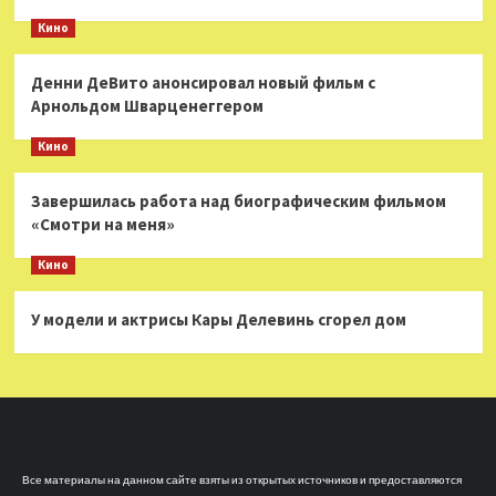
Кино
Денни ДеВито анонсировал новый фильм с
Арнольдом Шварценеггером
Кино
Завершилась работа над биографическим фильмом
«Смотри на меня»
Кино
У модели и актрисы Кары Делевинь сгорел дом
Все материалы на данном сайте взяты из открытых источников и предоставляются