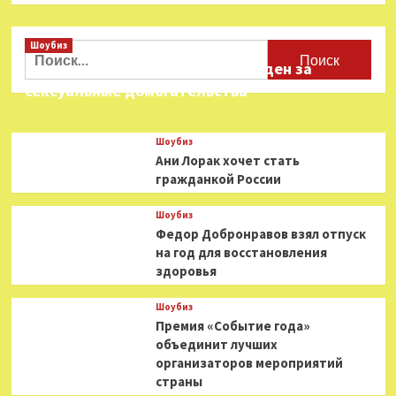
о
«Я
Шоубиз
невероятно
Найти:
опасен,
Звезда «Игры в кальмара» осужден за
тем
сексуальные домогательства
и
горжусь»
Шоубиз
Ани Лорак хочет стать
гражданкой России
Шоубиз
Федор Добронравов взял отпуск
на год для восстановления
здоровья
Шоубиз
Премия «Событие года»
объединит лучших
организаторов мероприятий
страны