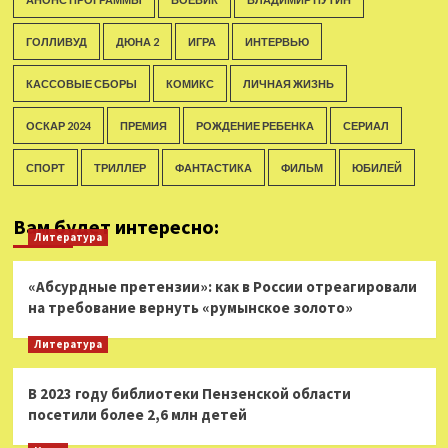
ГОЛЛИВУД
ДЮНА 2
ИГРА
ИНТЕРВЬЮ
КАССОВЫЕ СБОРЫ
КОМИКС
ЛИЧНАЯ ЖИЗНЬ
ОСКАР 2024
ПРЕМИЯ
РОЖДЕНИЕ РЕБЕНКА
СЕРИАЛ
СПОРТ
ТРИЛЛЕР
ФАНТАСТИКА
ФИЛЬМ
ЮБИЛЕЙ
Вам будет интересно:
Литература
«Абсурдные претензии»: как в России отреагировали
на требование вернуть «румынское золото»
Литература
В 2023 году библиотеки Пензенской области
посетили более 2,6 млн детей