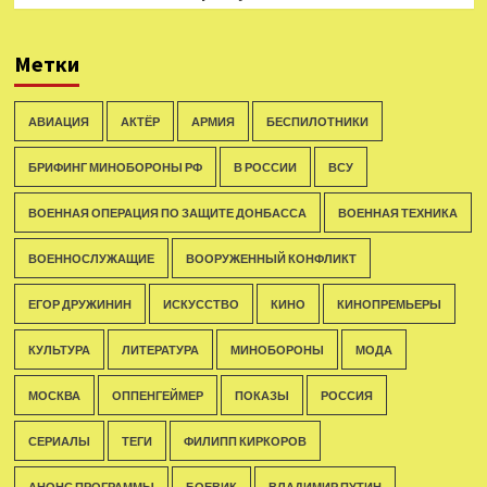
Метки
АВИАЦИЯ
АКТЁР
АРМИЯ
БЕСПИЛОТНИКИ
БРИФИНГ МИНОБОРОНЫ РФ
В РОССИИ
ВСУ
ВОЕННАЯ ОПЕРАЦИЯ ПО ЗАЩИТЕ ДОНБАССА
ВОЕННАЯ ТЕХНИКА
ВОЕННОСЛУЖАЩИЕ
ВООРУЖЕННЫЙ КОНФЛИКТ
ЕГОР ДРУЖИНИН
ИСКУССТВО
КИНО
КИНОПРЕМЬЕРЫ
КУЛЬТУРА
ЛИТЕРАТУРА
МИНОБОРОНЫ
МОДА
МОСКВА
ОППЕНГЕЙМЕР
ПОКАЗЫ
РОССИЯ
СЕРИАЛЫ
ТЕГИ
ФИЛИПП КИРКОРОВ
АНОНС ПРОГРАММЫ
БОЕВИК
ВЛАДИМИР ПУТИН