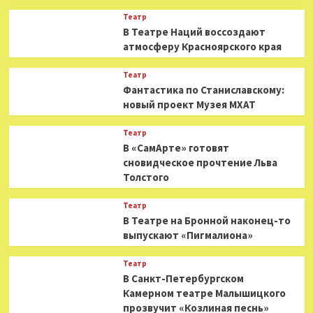
Театр
В Театре Наций воссоздают
атмосферу Красноярского края
Театр
Фантастика по Станиславскому:
новый проект Музея МХАТ
Театр
В «СамАрте» готовят
сновидческое прочтение Льва
Толстого
Театр
В Театре на Бронной наконец-то
выпускают «Пигмалиона»
Театр
В Санкт-Петербургском
Камерном театре Малышицкого
прозвучит «Козлиная песнь»