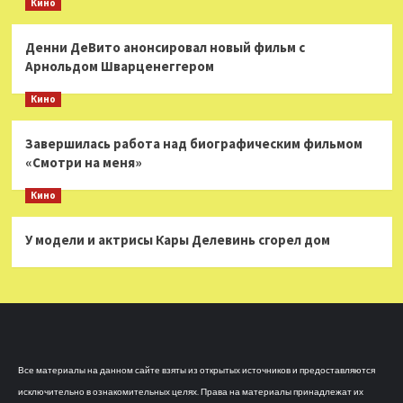
Кино
Денни ДеВито анонсировал новый фильм с
Арнольдом Шварценеггером
Кино
Завершилась работа над биографическим фильмом
«Смотри на меня»
Кино
У модели и актрисы Кары Делевинь сгорел дом
Все материалы на данном сайте взяты из открытых источников и предоставляются
исключительно в ознакомительных целях. Права на материалы принадлежат их