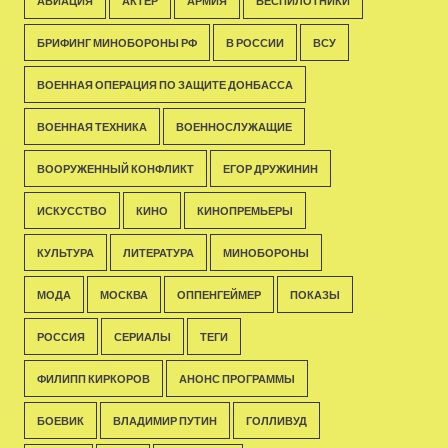
АВИАЦИЯ
АКТЁР
АРМИЯ
БЕСПИЛОТНИКИ
БРИФИНГ МИНОБОРОНЫ РФ
В РОССИИ
ВСУ
ВОЕННАЯ ОПЕРАЦИЯ ПО ЗАЩИТЕ ДОНБАССА
ВОЕННАЯ ТЕХНИКА
ВОЕННОСЛУЖАЩИЕ
ВООРУЖЕННЫЙ КОНФЛИКТ
ЕГОР ДРУЖИНИН
ИСКУССТВО
КИНО
КИНОПРЕМЬЕРЫ
КУЛЬТУРА
ЛИТЕРАТУРА
МИНОБОРОНЫ
МОДА
МОСКВА
ОППЕНГЕЙМЕР
ПОКАЗЫ
РОССИЯ
СЕРИАЛЫ
ТЕГИ
ФИЛИПП КИРКОРОВ
АНОНС ПРОГРАММЫ
БОЕВИК
ВЛАДИМИР ПУТИН
ГОЛЛИВУД