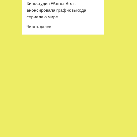
Киностудия Warner Bros.
анонсировала график выхода
сериала о мире...
Прочитать
Читать далее
больше
о
Анонсирован
график
выхода
сериала
«Гарри
Поттер»