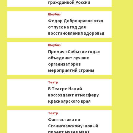
гражданкой России
Шоубиз
Федор Добронравов взял
отпуск на год для
восстановления здоровья
Шоубиз
Премия «Событие года»
объединит лучших
организаторов
мероприятий страны
Театр
В Театре Наций
воссоздают атмосферу
Красноярского края
Театр
Фантастика по
Станиславскому: новый
проект Музея МХАТ