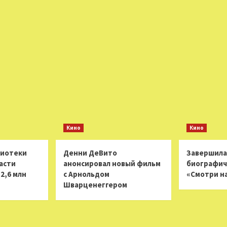
Кино
Кино
лиотеки
Денни ДеВито
Завершила
асти
анонсировал новый фильм
биографич
2,6 млн
с Арнольдом
«Смотри н
Шварценеггером