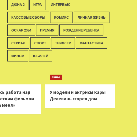
ДЮНА 2
ИГРА
ИНТЕРВЬЮ
КАССОВЫЕ СБОРЫ
КОМИКС
ЛИЧНАЯ ЖИЗНЬ
ОСКАР 2024
ПРЕМИЯ
РОЖДЕНИЕ РЕБЕНКА
СЕРИАЛ
СПОРТ
ТРИЛЛЕР
ФАНТАСТИКА
ФИЛЬМ
ЮБИЛЕЙ
Кино
сь работа над
У модели и актрисы Кары
еским фильмом
Делевинь сгорел дом
а меня»