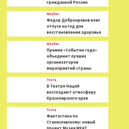
гражданкой России
Шоубиз
Федор Добронравов взял
отпуск на год для
восстановления здоровья
Шоубиз
Премия «Событие года»
объединит лучших
организаторов
мероприятий страны
Театр
В Театре Наций
воссоздают атмосферу
Красноярского края
Театр
Фантастика по
Станиславскому: новый
проект Музея МХАТ