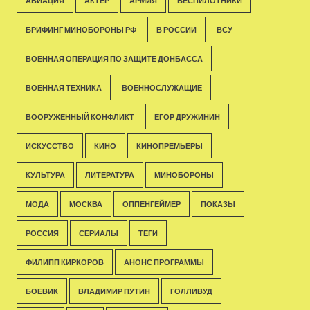
АВИАЦИЯ
АКТЁР
АРМИЯ
БЕСПИЛОТНИКИ
БРИФИНГ МИНОБОРОНЫ РФ
В РОССИИ
ВСУ
ВОЕННАЯ ОПЕРАЦИЯ ПО ЗАЩИТЕ ДОНБАССА
ВОЕННАЯ ТЕХНИКА
ВОЕННОСЛУЖАЩИЕ
ВООРУЖЕННЫЙ КОНФЛИКТ
ЕГОР ДРУЖИНИН
ИСКУССТВО
КИНО
КИНОПРЕМЬЕРЫ
КУЛЬТУРА
ЛИТЕРАТУРА
МИНОБОРОНЫ
МОДА
МОСКВА
ОППЕНГЕЙМЕР
ПОКАЗЫ
РОССИЯ
СЕРИАЛЫ
ТЕГИ
ФИЛИПП КИРКОРОВ
АНОНС ПРОГРАММЫ
БОЕВИК
ВЛАДИМИР ПУТИН
ГОЛЛИВУД