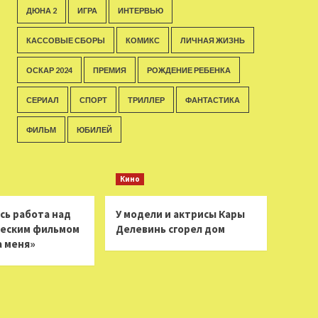
ДЮНА 2
ИГРА
ИНТЕРВЬЮ
КАССОВЫЕ СБОРЫ
КОМИКС
ЛИЧНАЯ ЖИЗНЬ
ОСКАР 2024
ПРЕМИЯ
РОЖДЕНИЕ РЕБЕНКА
СЕРИАЛ
СПОРТ
ТРИЛЛЕР
ФАНТАСТИКА
ФИЛЬМ
ЮБИЛЕЙ
Кино
сь работа над
У модели и актрисы Кары
еским фильмом
Делевинь сгорел дом
а меня»