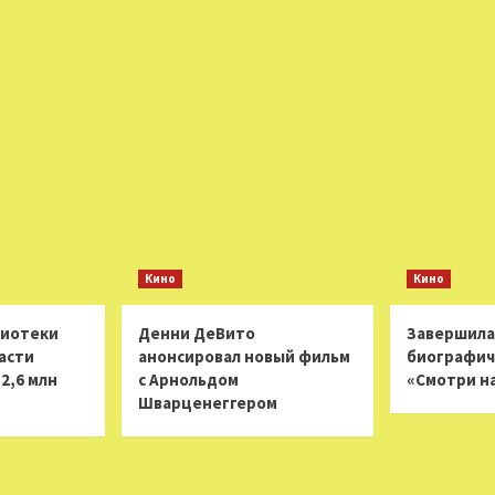
Кино
Кино
лиотеки
Денни ДеВито
Завершила
асти
анонсировал новый фильм
биографич
2,6 млн
с Арнольдом
«Смотри н
Шварценеггером