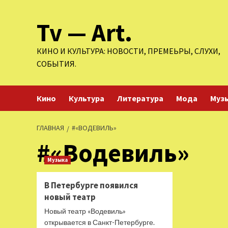
Перейти
Tv — Art.
к
содержимому
КИНО И КУЛЬТУРА: НОВОСТИ, ПРЕМЕЬРЫ, СЛУХИ,
СОБЫТИЯ.
Кино
Культура
Литература
Мода
Муз
ГЛАВНАЯ
#«ВОДЕВИЛЬ»
#«Водевиль»
Музыка
В Петербурге появился
новый театр
Новый театр «Водевиль»
открывается в Санкт-Петербурге.