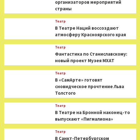
организаторов мероприятий
страны
Театр
В Театре Наций воссоздают
атмосферу Красноярского края
Театр
Фантастика по Станиславскому:
новый проект Музея МХАТ
Театр
В «СамАрте» готовят
сновидческое прочтение Льва
Толстого
Театр
В Театре на Бронной наконец-то
выпускают «Пигмалиона»
Театр
В Санкт-Петербургском