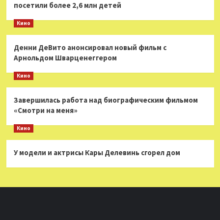
посетили более 2,6 млн детей
Кино
Денни ДеВито анонсировал новый фильм с
Арнольдом Шварценеггером
Кино
Завершилась работа над биографическим фильмом
«Смотри на меня»
Кино
У модели и актрисы Кары Делевинь сгорел дом