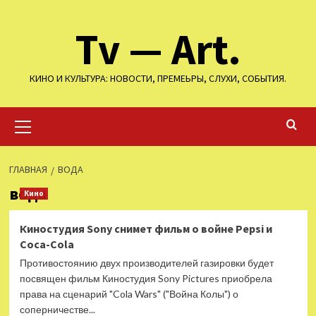
Перейти
Tv — Art.
к
содержимому
КИНО И КУЛЬТУРА: НОВОСТИ, ПРЕМЕЬРЫ, СЛУХИ, СОБЫТИЯ.
Основное
меню
ГЛАВНАЯ
ВОДА
вода
Кино
Киностудия Sony снимет фильм о войне Pepsi и
Coca-Cola
Противостоянию двух производителей газировки будет
посвящен фильм Киностудия Sony Pictures приобрела
права на сценарий "Cola Wars" ("Война Колы") о
соперничестве...