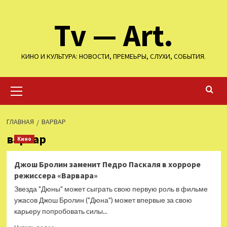
Перейти
Tv — Art.
к
содержимому
КИНО И КУЛЬТУРА: НОВОСТИ, ПРЕМЕЬРЫ, СЛУХИ, СОБЫТИЯ.
Основное
меню
ГЛАВНАЯ
ВАРВАР
варвар
Кино
Джош Бролин заменит Педро Паскаля в хорроре
режиссера «Варвара»
Звезда "Дюны" может сыграть свою первую роль в фильме
ужасов Джош Бролин ("Дюна") может впервые за свою
карьеру попробовать силы...
Прочитать