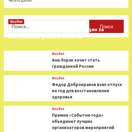
Читать далее
больше
о
Джош
Шоубиз
Бролин
Найти:
заменит
Звезда «Игры в кальмара» осужден за
Педро
сексуальные домогательства
Паскаля
в
хорроре
Шоубиз
режиссера
Ани Лорак хочет стать
«Варвара»
гражданкой России
Шоубиз
Федор Добронравов взял отпуск
на год для восстановления
здоровья
Шоубиз
Премия «Событие года»
объединит лучших
организаторов мероприятий