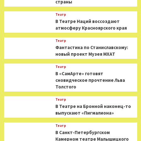
страны
Театр
В Театре Наций воссоздают
атмосферу Красноярского края
Театр
Фантастика по Станиславскому:
новый проект Музея МХАТ
Театр
В «СамАрте» готовят
сновидческое прочтение Льва
Толстого
Театр
В Театре на Бронной наконец-то
выпускают «Пигмалиона»
Театр
В Санкт-Петербургском
Камерном театре Малышицкого