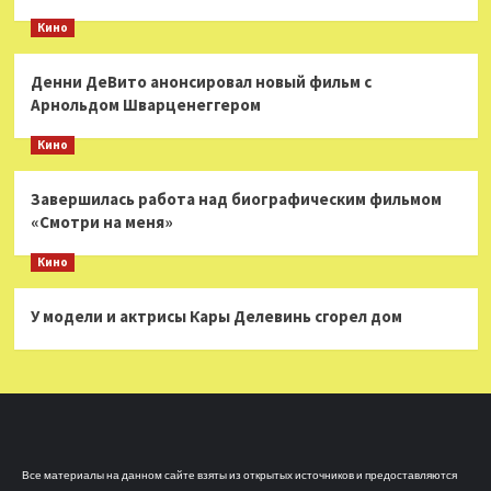
Кино
Денни ДеВито анонсировал новый фильм с
Арнольдом Шварценеггером
Кино
Завершилась работа над биографическим фильмом
«Смотри на меня»
Кино
У модели и актрисы Кары Делевинь сгорел дом
Все материалы на данном сайте взяты из открытых источников и предоставляются