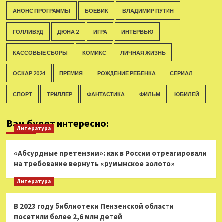
АНОНС ПРОГРАММЫ
БОЕВИК
ВЛАДИМИР ПУТИН
ГОЛЛИВУД
ДЮНА 2
ИГРА
ИНТЕРВЬЮ
КАССОВЫЕ СБОРЫ
КОМИКС
ЛИЧНАЯ ЖИЗНЬ
ОСКАР 2024
ПРЕМИЯ
РОЖДЕНИЕ РЕБЕНКА
СЕРИАЛ
СПОРТ
ТРИЛЛЕР
ФАНТАСТИКА
ФИЛЬМ
ЮБИЛЕЙ
Вам будет интересно:
Литература
«Абсурдные претензии»: как в России отреагировали
на требование вернуть «румынское золото»
Литература
В 2023 году библиотеки Пензенской области
посетили более 2,6 млн детей