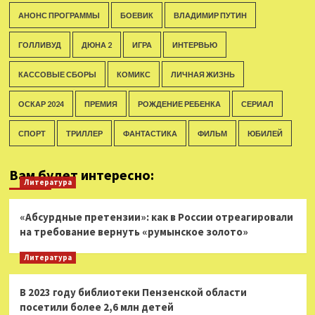
АНОНС ПРОГРАММЫ
БОЕВИК
ВЛАДИМИР ПУТИН
ГОЛЛИВУД
ДЮНА 2
ИГРА
ИНТЕРВЬЮ
КАССОВЫЕ СБОРЫ
КОМИКС
ЛИЧНАЯ ЖИЗНЬ
ОСКАР 2024
ПРЕМИЯ
РОЖДЕНИЕ РЕБЕНКА
СЕРИАЛ
СПОРТ
ТРИЛЛЕР
ФАНТАСТИКА
ФИЛЬМ
ЮБИЛЕЙ
Вам будет интересно:
Литература
«Абсурдные претензии»: как в России отреагировали
на требование вернуть «румынское золото»
Литература
В 2023 году библиотеки Пензенской области
посетили более 2,6 млн детей