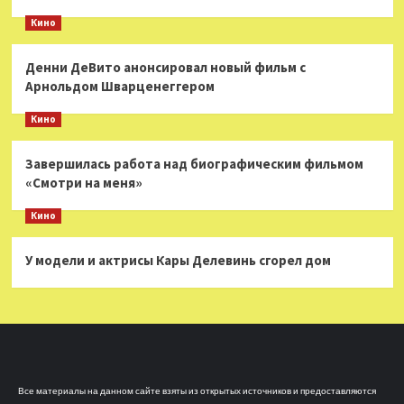
Кино
Денни ДеВито анонсировал новый фильм с
Арнольдом Шварценеггером
Кино
Завершилась работа над биографическим фильмом
«Смотри на меня»
Кино
У модели и актрисы Кары Делевинь сгорел дом
Все материалы на данном сайте взяты из открытых источников и предоставляются