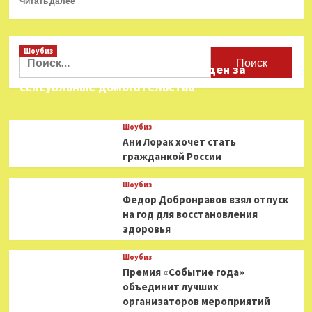
Читать далее
больше
о
«Турандот»
Шоубиз
в
Найти:
Челябинском
Звезда «Игры в кальмара» осужден за
оперном
сексуальные домогательства
Шоубиз
Ани Лорак хочет стать
гражданкой России
Шоубиз
Федор Добронравов взял отпуск
на год для восстановления
здоровья
Шоубиз
Премия «Событие года»
объединит лучших
организаторов мероприятий