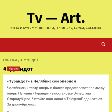
Перейти
Tv — Art.
к
содержимому
КИНО И КУЛЬТУРА: НОВОСТИ, ПРЕМЕЬРЫ, СЛУХИ, СОБЫТИЯ.
Основное
меню
ГЛАВНАЯ
#ТУРАНДОТ
#Турандот
Музыка
«Турандот» в Челябинском оперном
Челябинский театр оперы и балета представляет премьеру
оперы Пуччини «Турандот» в постановке Вячеслава
Стародубцева. Читайте наш канал в TelegramПодписаться
За дирижёрским...
Прочитать