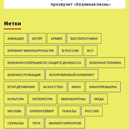
прозвучит «Козлиная песнь»
Метки
АВИАЦИЯ
АКТЁР
АРМИЯ
БЕСПИЛОТНИКИ
БРИФИНГ МИНОБОРОНЫ РФ
В РОССИИ
ВСУ
ВОЕННАЯ ОПЕРАЦИЯ ПО ЗАЩИТЕ ДОНБАССА
ВОЕННАЯ ТЕХНИКА
ВОЕННОСЛУЖАЩИЕ
ВООРУЖЕННЫЙ КОНФЛИКТ
ЕГОР ДРУЖИНИН
ИСКУССТВО
КИНО
КИНОПРЕМЬЕРЫ
КУЛЬТУРА
ЛИТЕРАТУРА
МИНОБОРОНЫ
МОДА
МОСКВА
ОППЕНГЕЙМЕР
ПОКАЗЫ
РОССИЯ
СЕРИАЛЫ
ТЕГИ
ФИЛИПП КИРКОРОВ