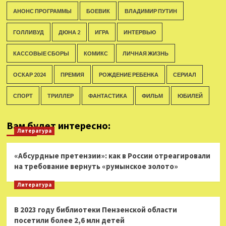
АНОНС ПРОГРАММЫ
БОЕВИК
ВЛАДИМИР ПУТИН
ГОЛЛИВУД
ДЮНА 2
ИГРА
ИНТЕРВЬЮ
КАССОВЫЕ СБОРЫ
КОМИКС
ЛИЧНАЯ ЖИЗНЬ
ОСКАР 2024
ПРЕМИЯ
РОЖДЕНИЕ РЕБЕНКА
СЕРИАЛ
СПОРТ
ТРИЛЛЕР
ФАНТАСТИКА
ФИЛЬМ
ЮБИЛЕЙ
Вам будет интересно:
Литература
«Абсурдные претензии»: как в России отреагировали
на требование вернуть «румынское золото»
Литература
В 2023 году библиотеки Пензенской области
посетили более 2,6 млн детей