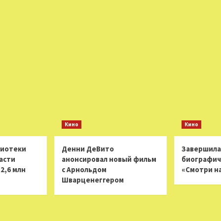
Кино
Кино
лиотеки
Денни ДеВито
Завершила
асти
анонсировал новый фильм
биографич
2,6 млн
с Арнольдом
«Смотри н
Шварценеггером