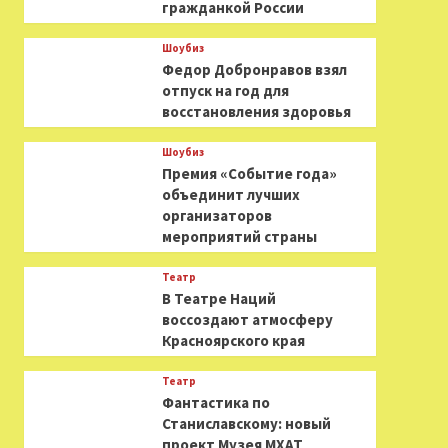
гражданкой России
Шоубиз
Федор Добронравов взял
отпуск на год для
восстановления здоровья
Шоубиз
Премия «Событие года»
объединит лучших
организаторов
мероприятий страны
Театр
В Театре Наций
воссоздают атмосферу
Красноярского края
Театр
Фантастика по
Станиславскому: новый
проект Музея МХАТ