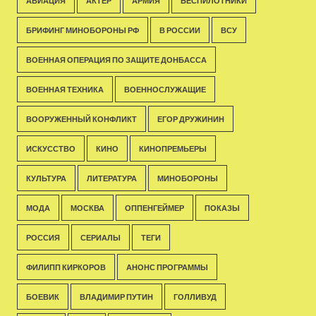
АВИАЦИЯ
АКТЁР
АРМИЯ
БЕСПИЛОТНИКИ
БРИФИНГ МИНОБОРОНЫ РФ
В РОССИИ
ВСУ
ВОЕННАЯ ОПЕРАЦИЯ ПО ЗАЩИТЕ ДОНБАССА
ВОЕННАЯ ТЕХНИКА
ВОЕННОСЛУЖАЩИЕ
ВООРУЖЕННЫЙ КОНФЛИКТ
ЕГОР ДРУЖИНИН
ИСКУССТВО
КИНО
КИНОПРЕМЬЕРЫ
КУЛЬТУРА
ЛИТЕРАТУРА
МИНОБОРОНЫ
МОДА
МОСКВА
ОППЕНГЕЙМЕР
ПОКАЗЫ
РОССИЯ
СЕРИАЛЫ
ТЕГИ
ФИЛИПП КИРКОРОВ
АНОНС ПРОГРАММЫ
БОЕВИК
ВЛАДИМИР ПУТИН
ГОЛЛИВУД