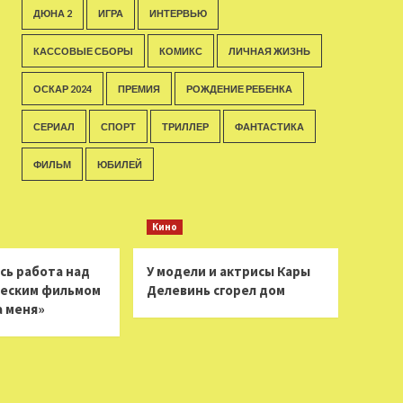
ДЮНА 2
ИГРА
ИНТЕРВЬЮ
КАССОВЫЕ СБОРЫ
КОМИКС
ЛИЧНАЯ ЖИЗНЬ
ОСКАР 2024
ПРЕМИЯ
РОЖДЕНИЕ РЕБЕНКА
СЕРИАЛ
СПОРТ
ТРИЛЛЕР
ФАНТАСТИКА
ФИЛЬМ
ЮБИЛЕЙ
Кино
сь работа над
У модели и актрисы Кары
еским фильмом
Делевинь сгорел дом
а меня»