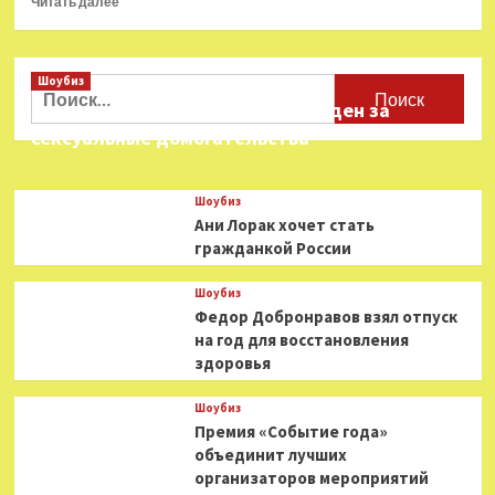
Читать далее
больше
о
Сериал
Шоубиз
«Зло»
Найти:
завершится
Звезда «Игры в кальмара» осужден за
четвертым
сексуальные домогательства
сезоном
Шоубиз
Ани Лорак хочет стать
гражданкой России
Шоубиз
Федор Добронравов взял отпуск
на год для восстановления
здоровья
Шоубиз
Премия «Событие года»
объединит лучших
организаторов мероприятий