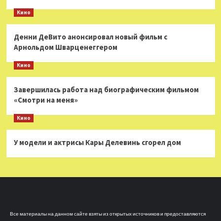
Кино
Денни ДеВито анонсировал новый фильм с
Арнольдом Шварценеггером
Кино
Завершилась работа над биографическим фильмом
«Смотри на меня»
Кино
У модели и актрисы Кары Делевинь сгорел дом
Все материалы на данном сайте взяты из открытых источников и предоставляются