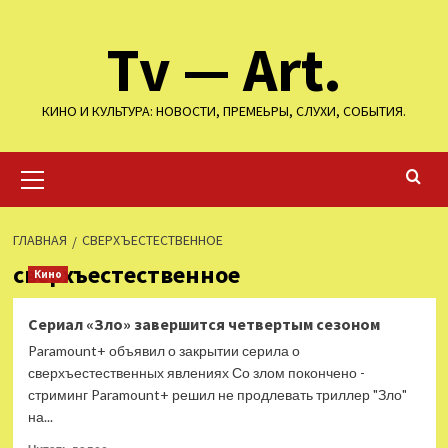
Перейти
Tv — Art.
к
содержимому
КИНО И КУЛЬТУРА: НОВОСТИ, ПРЕМЕЬРЫ, СЛУХИ, СОБЫТИЯ.
Основное
меню
ГЛАВНАЯ
СВЕРХЪЕСТЕСТВЕННОЕ
сверхъестественное
Кино
Сериал «Зло» завершится четвертым сезоном
Paramount+ объявил о закрытии серила о
сверхъестественных явлениях Со злом покончено -
стриминг Paramount+ решил не продлевать триллер "Зло"
на...
Прочитать