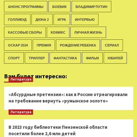
АНОНС ПРОГРАММЫ
БОЕВИК
ВЛАДИМИР ПУТИН
ГОЛЛИВУД
ДЮНА 2
ИГРА
ИНТЕРВЬЮ
КАССОВЫЕ СБОРЫ
КОМИКС
ЛИЧНАЯ ЖИЗНЬ
ОСКАР 2024
ПРЕМИЯ
РОЖДЕНИЕ РЕБЕНКА
СЕРИАЛ
СПОРТ
ТРИЛЛЕР
ФАНТАСТИКА
ФИЛЬМ
ЮБИЛЕЙ
Вам будет интересно:
Литература
«Абсурдные претензии»: как в России отреагировали
на требование вернуть «румынское золото»
Литература
В 2023 году библиотеки Пензенской области
посетили более 2,6 млн детей