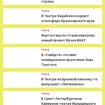
страны
Театр
В Театре Наций воссоздают
атмосферу Красноярского края
Театр
Фантастика по Станиславскому:
новый проект Музея МХАТ
Театр
В «СамАрте» готовят
сновидческое прочтение Льва
Толстого
Театр
В Театре на Бронной наконец-то
выпускают «Пигмалиона»
Театр
В Санкт-Петербургском
Камерном театре Малышицкого