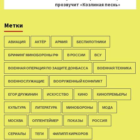
прозвучит «Козлиная песнь»
Метки
АВИАЦИЯ
АКТЁР
АРМИЯ
БЕСПИЛОТНИКИ
БРИФИНГ МИНОБОРОНЫ РФ
В РОССИИ
ВСУ
ВОЕННАЯ ОПЕРАЦИЯ ПО ЗАЩИТЕ ДОНБАССА
ВОЕННАЯ ТЕХНИКА
ВОЕННОСЛУЖАЩИЕ
ВООРУЖЕННЫЙ КОНФЛИКТ
ЕГОР ДРУЖИНИН
ИСКУССТВО
КИНО
КИНОПРЕМЬЕРЫ
КУЛЬТУРА
ЛИТЕРАТУРА
МИНОБОРОНЫ
МОДА
МОСКВА
ОППЕНГЕЙМЕР
ПОКАЗЫ
РОССИЯ
СЕРИАЛЫ
ТЕГИ
ФИЛИПП КИРКОРОВ