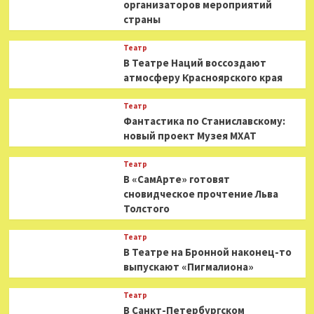
организаторов мероприятий
страны
Театр
В Театре Наций воссоздают
атмосферу Красноярского края
Театр
Фантастика по Станиславскому:
новый проект Музея МХАТ
Театр
В «СамАрте» готовят
сновидческое прочтение Льва
Толстого
Театр
В Театре на Бронной наконец-то
выпускают «Пигмалиона»
Театр
В Санкт-Петербургском