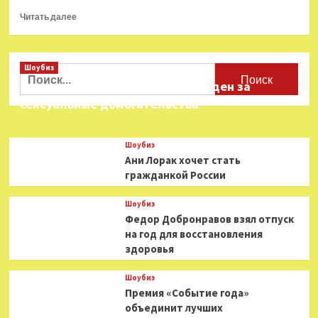
Прочитать
Читать далее
больше
о
Джон
Шоубиз
Траволта
Найти:
отметил
Звезда «Игры в кальмара» осужден за
70-
сексуальные домогательства
летие
в
компании
Шоубиз
с
Ани Лорак хочет стать
собакой
гражданкой России
Шоубиз
Федор Добронравов взял отпуск
на год для восстановления
здоровья
Шоубиз
Премия «Событие года»
объединит лучших