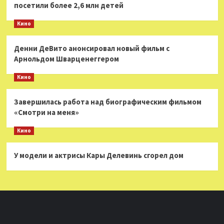
посетили более 2,6 млн детей
Кино
Денни ДеВито анонсировал новый фильм с
Арнольдом Шварценеггером
Кино
Завершилась работа над биографическим фильмом
«Смотри на меня»
Кино
У модели и актрисы Кары Делевинь сгорел дом