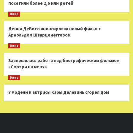
посетили более 2,6 млн детей
Кино
Денни ДеВито анонсировал новый фильм с
Арнольдом Шварценеггером
Кино
Завершилась работа над биографическим фильмом
«Смотри на меня»
Кино
У модели и актрисы Кары Делевинь сгорел дом