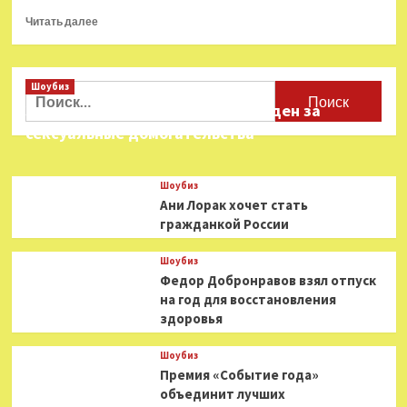
Прочитать
Читать далее
больше
о
Сборы
Шоубиз
«Бременских
Найти:
музыкантов»
Звезда «Игры в кальмара» осужден за
достигли
сексуальные домогательства
трех
миллиардов
Шоубиз
Ани Лорак хочет стать
гражданкой России
Шоубиз
Федор Добронравов взял отпуск
на год для восстановления
здоровья
Шоубиз
Премия «Событие года»
объединит лучших