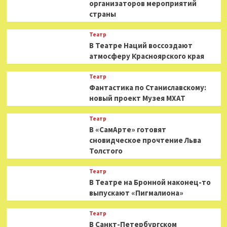
организаторов мероприятий
страны
Театр
В Театре Наций воссоздают
атмосферу Красноярского края
Театр
Фантастика по Станиславскому:
новый проект Музея МХАТ
Театр
В «СамАрте» готовят
сновидческое прочтение Льва
Толстого
Театр
В Театре на Бронной наконец-то
выпускают «Пигмалиона»
Театр
В Санкт-Петербургском