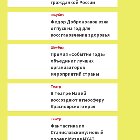
гражданкой России
Шоубиз
Федор Добронравов взял
отпуск на год для
восстановления здоровья
Шоубиз
Премия «Событие года»
объединит лучших
организаторов
мероприятий страны
Театр
В Театре Наций
воссоздают атмосферу
Красноярского края
Театр
Фантастика по
Станиславскому: новый
проект Музея МХАТ