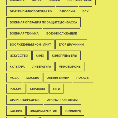
АВИАЦИЯ
АКТЁР
АРМИЯ
БЕСПИЛОТНИКИ
БРИФИНГ МИНОБОРОНЫ РФ
В РОССИИ
ВСУ
ВОЕННАЯ ОПЕРАЦИЯ ПО ЗАЩИТЕ ДОНБАССА
ВОЕННАЯ ТЕХНИКА
ВОЕННОСЛУЖАЩИЕ
ВООРУЖЕННЫЙ КОНФЛИКТ
ЕГОР ДРУЖИНИН
ИСКУССТВО
КИНО
КИНОПРЕМЬЕРЫ
КУЛЬТУРА
ЛИТЕРАТУРА
МИНОБОРОНЫ
МОДА
МОСКВА
ОППЕНГЕЙМЕР
ПОКАЗЫ
РОССИЯ
СЕРИАЛЫ
ТЕГИ
ФИЛИПП КИРКОРОВ
АНОНС ПРОГРАММЫ
БОЕВИК
ВЛАДИМИР ПУТИН
ГОЛЛИВУД