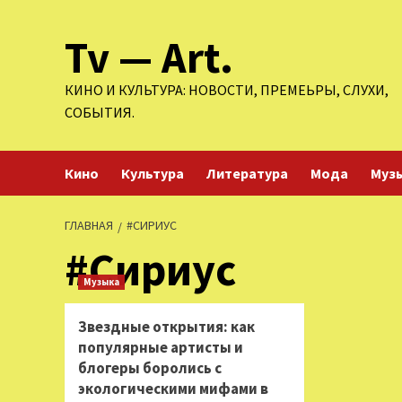
Перейти
Tv — Art.
к
содержимому
КИНО И КУЛЬТУРА: НОВОСТИ, ПРЕМЕЬРЫ, СЛУХИ,
СОБЫТИЯ.
Кино
Культура
Литература
Мода
Муз
ГЛАВНАЯ
#СИРИУС
#Сириус
Музыка
Звездные открытия: как
популярные артисты и
блогеры боролись с
экологическими мифами в