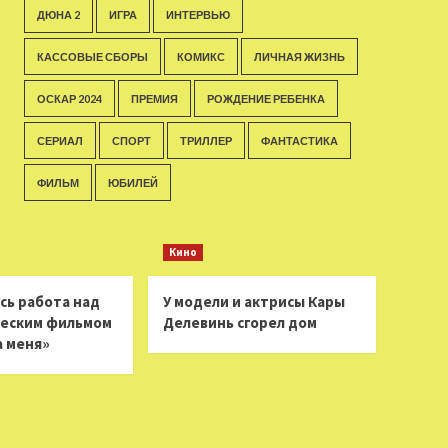
ДЮНА 2
ИГРА
ИНТЕРВЬЮ
КАССОВЫЕ СБОРЫ
КОМИКС
ЛИЧНАЯ ЖИЗНЬ
ОСКАР 2024
ПРЕМИЯ
РОЖДЕНИЕ РЕБЕНКА
СЕРИАЛ
СПОРТ
ТРИЛЛЕР
ФАНТАСТИКА
ФИЛЬМ
ЮБИЛЕЙ
Кино
сь работа над
У модели и актрисы Кары
еским фильмом
Делевинь сгорел дом
а меня»