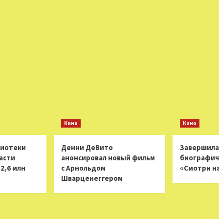
Кино
Кино
лиотеки
Денни ДеВито
Завершила
асти
анонсировал новый фильм
биографич
2,6 млн
с Арнольдом
«Смотри н
Шварценеггером