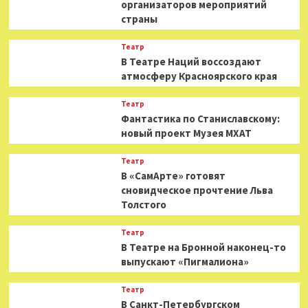
организаторов мероприятий
страны
Театр
В Театре Наций воссоздают
атмосферу Красноярского края
Театр
Фантастика по Станиславскому:
новый проект Музея МХАТ
Театр
В «СамАрте» готовят
сновидческое прочтение Льва
Толстого
Театр
В Театре на Бронной наконец-то
выпускают «Пигмалиона»
Театр
В Санкт-Петербургском