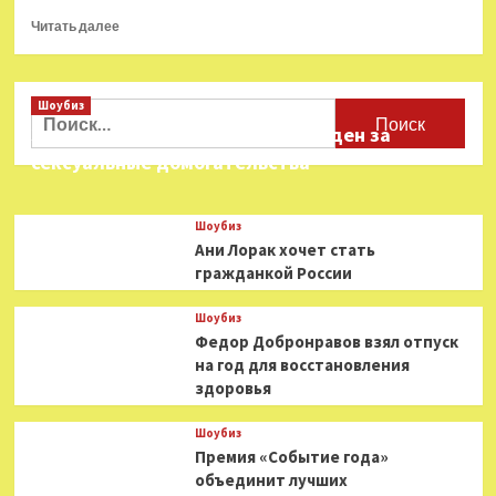
Прочитать
Читать далее
больше
о
Майкл
Шоубиз
Фассбендер
Найти:
сыграет
Звезда «Игры в кальмара» осужден за
в
сексуальные домогательства
триллере
Джорджа
Клуни
Шоубиз
Ани Лорак хочет стать
гражданкой России
Шоубиз
Федор Добронравов взял отпуск
на год для восстановления
здоровья
Шоубиз
Премия «Событие года»
объединит лучших