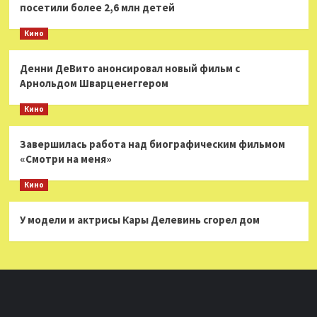
посетили более 2,6 млн детей
Кино
Денни ДеВито анонсировал новый фильм с
Арнольдом Шварценеггером
Кино
Завершилась работа над биографическим фильмом
«Смотри на меня»
Кино
У модели и актрисы Кары Делевинь сгорел дом