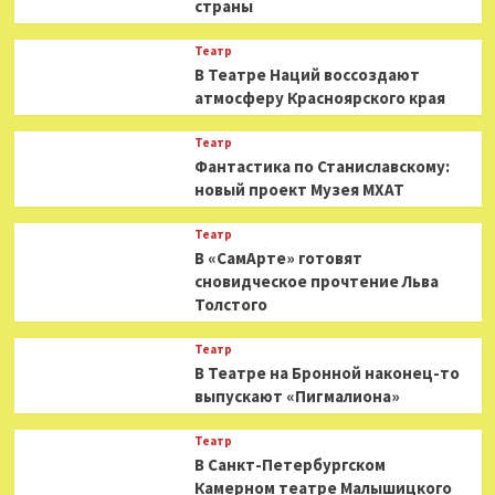
страны
Театр
В Театре Наций воссоздают
атмосферу Красноярского края
Театр
Фантастика по Станиславскому:
новый проект Музея МХАТ
Театр
В «СамАрте» готовят
сновидческое прочтение Льва
Толстого
Театр
В Театре на Бронной наконец-то
выпускают «Пигмалиона»
Театр
В Санкт-Петербургском
Камерном театре Малышицкого