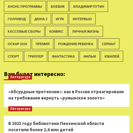
АНОНС ПРОГРАММЫ
БОЕВИК
ВЛАДИМИР ПУТИН
ГОЛЛИВУД
ДЮНА 2
ИГРА
ИНТЕРВЬЮ
КАССОВЫЕ СБОРЫ
КОМИКС
ЛИЧНАЯ ЖИЗНЬ
ОСКАР 2024
ПРЕМИЯ
РОЖДЕНИЕ РЕБЕНКА
СЕРИАЛ
СПОРТ
ТРИЛЛЕР
ФАНТАСТИКА
ФИЛЬМ
ЮБИЛЕЙ
Вам будет интересно:
Литература
«Абсурдные претензии»: как в России отреагировали
на требование вернуть «румынское золото»
Литература
В 2023 году библиотеки Пензенской области
посетили более 2,6 млн детей