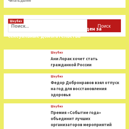
Читать далее
больше
о
Сергей
Шоубиз
Рогожин
Найти:
призвал
Звезда «Игры в кальмара» осужден за
изгнать
сексуальные домогательства
Сергея
Шнурова
из
Шоубиз
Санкт-
Ани Лорак хочет стать
Петербурга
гражданкой России
Шоубиз
Федор Добронравов взял отпуск
на год для восстановления
здоровья
Шоубиз
Премия «Событие года»
объединит лучших
организаторов мероприятий