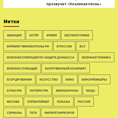
прозвучит «Козлиная песнь»
Метки
АВИАЦИЯ
АКТЁР
АРМИЯ
БЕСПИЛОТНИКИ
БРИФИНГ МИНОБОРОНЫ РФ
В РОССИИ
ВСУ
ВОЕННАЯ ОПЕРАЦИЯ ПО ЗАЩИТЕ ДОНБАССА
ВОЕННАЯ ТЕХНИКА
ВОЕННОСЛУЖАЩИЕ
ВООРУЖЕННЫЙ КОНФЛИКТ
ЕГОР ДРУЖИНИН
ИСКУССТВО
КИНО
КИНОПРЕМЬЕРЫ
КУЛЬТУРА
ЛИТЕРАТУРА
МИНОБОРОНЫ
МОДА
МОСКВА
ОППЕНГЕЙМЕР
ПОКАЗЫ
РОССИЯ
СЕРИАЛЫ
ТЕГИ
ФИЛИПП КИРКОРОВ