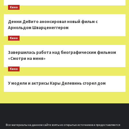
Кино
Денни ДеВито анонсировал новый фильм с
Арнольдом Шварценеггером
Кино
Завершилась работа над биографическим фильмом
«Смотри на меня»
Кино
У модели и актрисы Кары Делевинь сгорел дом
Все материалы на данном сайте взяты из открытых источников и предоставляются