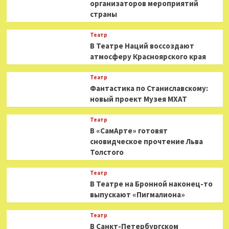
организаторов мероприятий
страны
Театр
В Театре Наций воссоздают
атмосферу Красноярского края
Театр
Фантастика по Станиславскому:
новый проект Музея МХАТ
Театр
В «СамАрте» готовят
сновидческое прочтение Льва
Толстого
Театр
В Театре на Бронной наконец-то
выпускают «Пигмалиона»
Театр
В Санкт-Петербургском