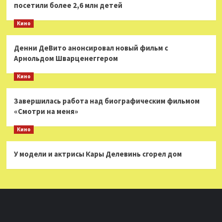
посетили более 2,6 млн детей
Кино
Денни ДеВито анонсировал новый фильм с
Арнольдом Шварценеггером
Кино
Завершилась работа над биографическим фильмом
«Смотри на меня»
Кино
У модели и актрисы Кары Делевинь сгорел дом