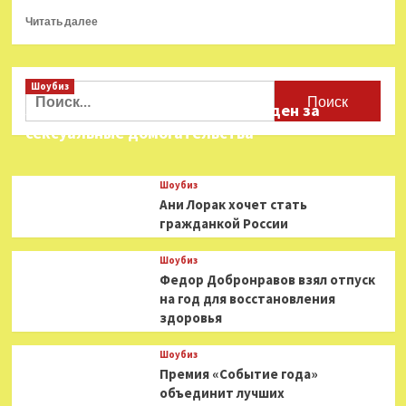
Прочитать
Читать далее
больше
о
Сергей
Шоубиз
Давыдченко
Найти:
выступит
Звезда «Игры в кальмара» осужден за
в
сексуальные домогательства
Петербургской
филармонии
на
Шоубиз
открытии
Ани Лорак хочет стать
фестиваля
гражданкой России
Шоубиз
Федор Добронравов взял отпуск
на год для восстановления
здоровья
Шоубиз
Премия «Событие года»
объединит лучших