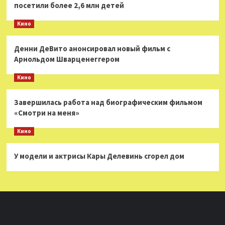
посетили более 2,6 млн детей
Кино
Денни ДеВито анонсировал новый фильм с
Арнольдом Шварценеггером
Кино
Завершилась работа над биографическим фильмом
«Смотри на меня»
Кино
У модели и актрисы Кары Делевинь сгорел дом