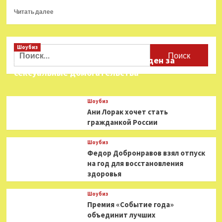
Прочитать
Читать далее
больше
о
Убийцы
Шоубиз
Джема
Найти:
Мастера
Звезда «Игры в кальмара» осужден за
Джея
сексуальные домогательства
из
Run
D.M.C.
Шоубиз
отправятся
Ани Лорак хочет стать
в
гражданкой России
тюрьму
через
20
Шоубиз
лет
Федор Добронравов взял отпуск
после
на год для восстановления
преступления
здоровья
Шоубиз
Премия «Событие года»
объединит лучших