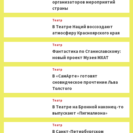
организаторов мероприятий
страны
Театр
В Театре Наций воссоздают
атмосферу Красноярского края
Театр
Фантастика по Станиславскому:
новый проект Музея МХАТ
Театр
В «СамАрте» готовят
сновидческое прочтение Льва
Толстого
Театр
В Театре на Бронной наконец-то
выпускают «Пигмалиона»
Театр
В Санкт-Петербургском