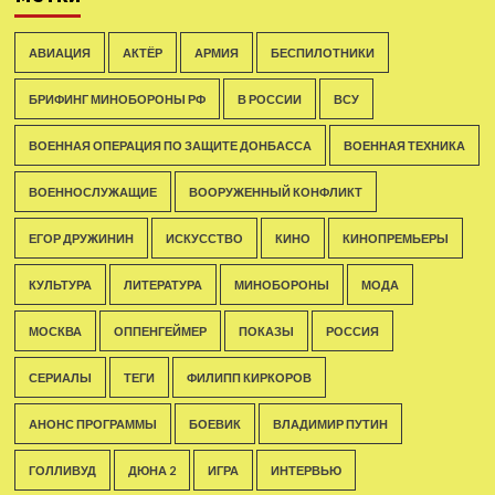
АВИАЦИЯ
АКТЁР
АРМИЯ
БЕСПИЛОТНИКИ
БРИФИНГ МИНОБОРОНЫ РФ
В РОССИИ
ВСУ
ВОЕННАЯ ОПЕРАЦИЯ ПО ЗАЩИТЕ ДОНБАССА
ВОЕННАЯ ТЕХНИКА
ВОЕННОСЛУЖАЩИЕ
ВООРУЖЕННЫЙ КОНФЛИКТ
ЕГОР ДРУЖИНИН
ИСКУССТВО
КИНО
КИНОПРЕМЬЕРЫ
КУЛЬТУРА
ЛИТЕРАТУРА
МИНОБОРОНЫ
МОДА
МОСКВА
ОППЕНГЕЙМЕР
ПОКАЗЫ
РОССИЯ
СЕРИАЛЫ
ТЕГИ
ФИЛИПП КИРКОРОВ
АНОНС ПРОГРАММЫ
БОЕВИК
ВЛАДИМИР ПУТИН
ГОЛЛИВУД
ДЮНА 2
ИГРА
ИНТЕРВЬЮ