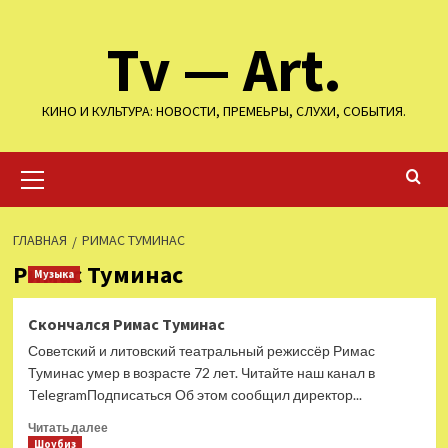
Перейти
Tv — Art.
к
содержимому
КИНО И КУЛЬТУРА: НОВОСТИ, ПРЕМЕЬРЫ, СЛУХИ, СОБЫТИЯ.
Основное
меню
ГЛАВНАЯ
РИМАС ТУМИНАС
Римас Туминас
Музыка
Скончался Римас Туминас
Советский и литовский театральный режиссёр Римас
Туминас умер в возрасте 72 лет. Читайте наш канал в
TelegramПодписаться Об этом сообщил директор...
Прочитать
Читать далее
больше
Шоубиз