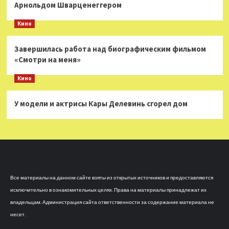
Арнольдом Шварценеггером
Кино
Завершилась работа над биографическим фильмом
«Смотри на меня»
Кино
У модели и актрисы Кары Делевинь сгорел дом
Все материалы на данном сайте взяты из открытых источников и предоставляются
исключительно в ознакомительных целях. Права на материалы принадлежат их
владельцам. Администрация сайта ответственности за содержание материала не
несет.