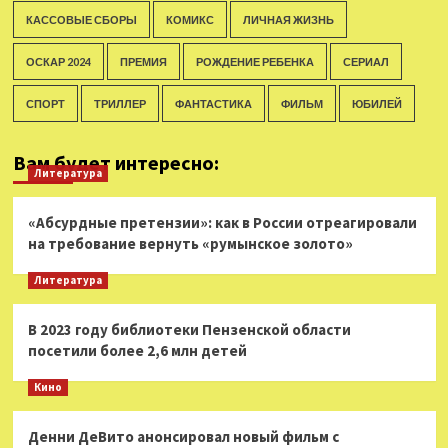
КАССОВЫЕ СБОРЫ
КОМИКС
ЛИЧНАЯ ЖИЗНЬ
ОСКАР 2024
ПРЕМИЯ
РОЖДЕНИЕ РЕБЕНКА
СЕРИАЛ
СПОРТ
ТРИЛЛЕР
ФАНТАСТИКА
ФИЛЬМ
ЮБИЛЕЙ
Вам будет интересно:
Литература
«Абсурдные претензии»: как в России отреагировали
на требование вернуть «румынское золото»
Литература
В 2023 году библиотеки Пензенской области
посетили более 2,6 млн детей
Кино
Денни ДеВито анонсировал новый фильм с