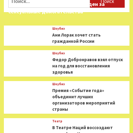
Орнелле
Звезда «Игры в кальмара» осужден за
Мути
сексуальные домогательства
технику
русского
поцелуя
Шоубиз
Ани Лорак хочет стать
гражданкой России
Шоубиз
Федор Добронравов взял отпуск
на год для восстановления
здоровья
Шоубиз
Премия «Событие года»
объединит лучших
организаторов мероприятий
страны
Театр
В Театре Наций воссоздают