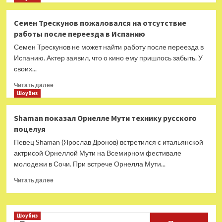
о
Скончался
Семен Трескунов пожаловался на отсутствие
Римас
работы после переезда в Испанию
Туминас
Семен Трескунов не может найти работу после переезда в
Испанию. Актер заявил, что о кино ему пришлось забыть. У
своих...
Прочитать
Читать далее
больше
Шоубиз
о
Семен
Shaman показал Орнелле Мути технику русского
Трескунов
поцелуя
пожаловался
на
Певец Shaman (Ярослав Дронов) встретился с итальянской
отсутствие
актрисой Орнеллой Мути на Всемирном фестивале
работы
молодежи в Сочи. При встрече Орнелла Мути...
после
переезда
Прочитать
Читать далее
в
больше
Испанию
о
Shaman
Шоубиз
показал
Найти: