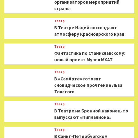
организаторов мероприятий
страны
Театр
В Театре Наций воссоздают
атмосферу Красноярского края
Театр
Фантастика по Станиславскому:
новый проект Музея МХАТ
Театр
В «СамАрте» готовят
сновидческое прочтение Льва
Толстого
Театр
В Театре на Бронной наконец-то
выпускают «Пигмалиона»
Театр
В Санкт-Петербургском