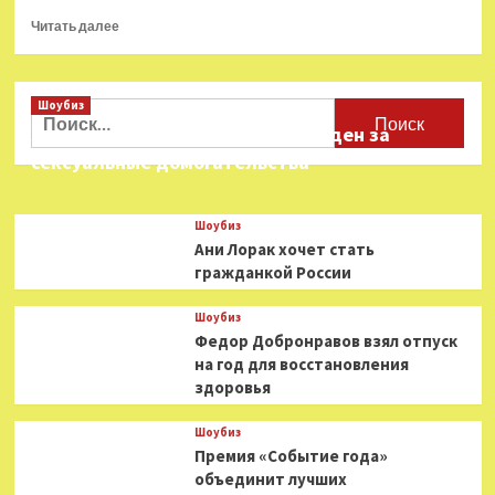
Прочитать
Читать далее
больше
о
Лидеры
Шоубиз
гонки:
Найти:
Трамп
Звезда «Игры в кальмара» осужден за
и
сексуальные домогательства
Байден
победили
в
Шоубиз
большинстве
Ани Лорак хочет стать
штатов
гражданкой России
на
праймериз
в
Шоубиз
«супервторник»
Федор Добронравов взял отпуск
на год для восстановления
здоровья
Шоубиз
Премия «Событие года»
объединит лучших