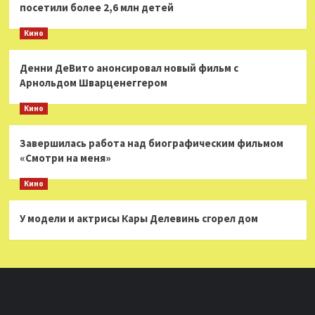
посетили более 2,6 млн детей
Кино
Денни ДеВито анонсировал новый фильм с
Арнольдом Шварценеггером
Кино
Завершилась работа над биографическим фильмом
«Смотри на меня»
Кино
У модели и актрисы Кары Делевинь сгорел дом