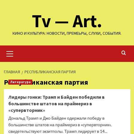
Перейти
Tv — Art.
к
содержимому
КИНО И КУЛЬТУРА: НОВОСТИ, ПРЕМЕЬРЫ, СЛУХИ, СОБЫТИЯ.
Основное
меню
ГЛАВНАЯ
РЕСПУБЛИКАНСКАЯ ПАРТИЯ
Республиканская партия
Литература
Лидеры гонки: Трамп и Байден победили в
большинстве штатов на праймериз в
«супервторник»
Дональд Трамп и Джо Байден одержали победу в
большинстве штатов на праймериз в «супервторник»,
свидетельствуют экзитполы. Трамп лидирует в 14...