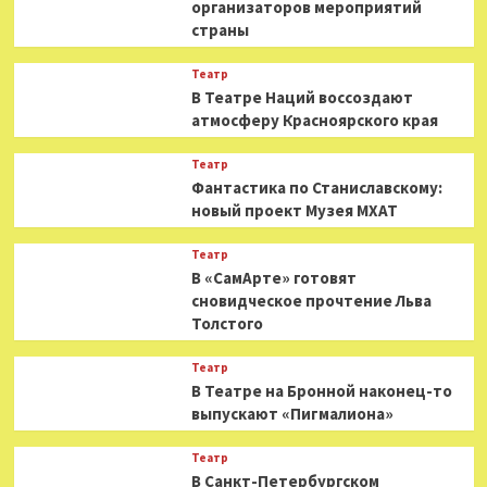
организаторов мероприятий
страны
Театр
В Театре Наций воссоздают
атмосферу Красноярского края
Театр
Фантастика по Станиславскому:
новый проект Музея МХАТ
Театр
В «СамАрте» готовят
сновидческое прочтение Льва
Толстого
Театр
В Театре на Бронной наконец-то
выпускают «Пигмалиона»
Театр
В Санкт-Петербургском