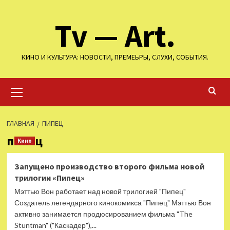
Перейти
Tv — Art.
к
содержимому
КИНО И КУЛЬТУРА: НОВОСТИ, ПРЕМЕЬРЫ, СЛУХИ, СОБЫТИЯ.
Основное
меню
ГЛАВНАЯ
ПИПЕЦ
пипец
Кино
Запущено производство второго фильма новой
трилогии «Пипец»
Мэттью Вон работает над новой трилогией "Пипец"
Создатель легендарного кинокомикса "Пипец" Мэттью Вон
активно занимается продюсированием фильма "The
Stuntman" ("Каскадер"),...