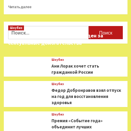
Прочитать
Читать далее
больше
о
Запущено
Шоубиз
производство
Найти:
второго
Звезда «Игры в кальмара» осужден за
фильма
сексуальные домогательства
новой
трилогии
«Пипец»
Шоубиз
Ани Лорак хочет стать
гражданкой России
Шоубиз
Федор Добронравов взял отпуск
на год для восстановления
здоровья
Шоубиз
Премия «Событие года»
объединит лучших