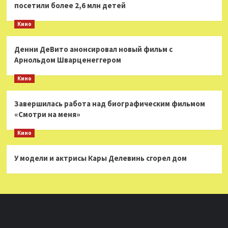
посетили более 2,6 млн детей
Кино
Денни ДеВито анонсировал новый фильм с
Арнольдом Шварценеггером
Кино
Завершилась работа над биографическим фильмом
«Смотри на меня»
Кино
У модели и актрисы Кары Делевинь сгорел дом