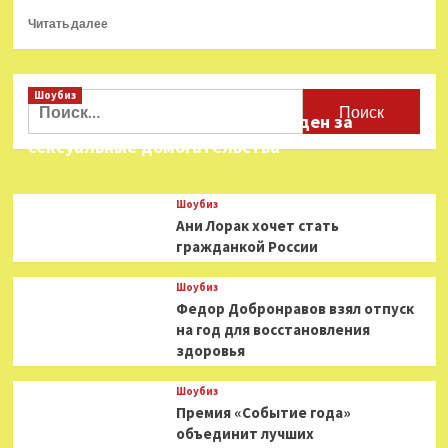
Прочитать
Читать далее
больше
о
«Владимирская
Шоубиз
оперная
Найти:
академия»:
Звезда «Игры в кальмара» осужден за
приём
сексуальные домогательства
заявок
до
15
Шоубиз
марта
Ани Лорак хочет стать
гражданкой России
Шоубиз
Федор Добронравов взял отпуск
на год для восстановления
здоровья
Шоубиз
Премия «Событие года»
объединит лучших