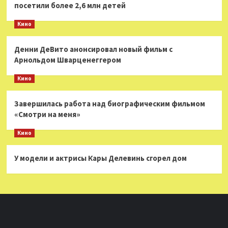
посетили более 2,6 млн детей
Кино
Денни ДеВито анонсировал новый фильм с
Арнольдом Шварценеггером
Кино
Завершилась работа над биографическим фильмом
«Смотри на меня»
Кино
У модели и актрисы Кары Делевинь сгорел дом