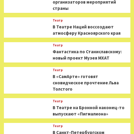
организаторов мероприятий
страны
Театр
В Театре Наций воссоздают
атмосферу Красноярского края
Театр
Фантастика по Станиславскому:
новый проект Музея МХАТ
Театр
В «СамАрте» готовят
сновидческое прочтение Льва
Толстого
Театр
В Театре на Бронной наконец-то
выпускают «Пигмалиона»
Театр
В Санкт-Петербургском