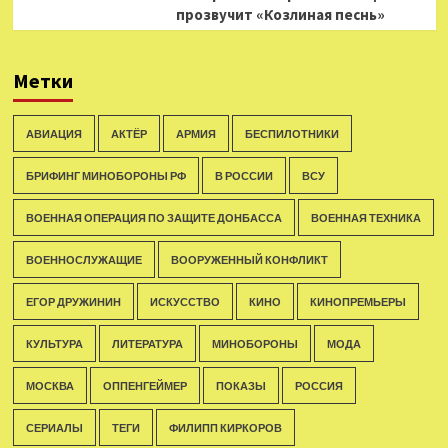
прозвучит «Козлиная песнь»
Метки
АВИАЦИЯ
АКТЁР
АРМИЯ
БЕСПИЛОТНИКИ
БРИФИНГ МИНОБОРОНЫ РФ
В РОССИИ
ВСУ
ВОЕННАЯ ОПЕРАЦИЯ ПО ЗАЩИТЕ ДОНБАССА
ВОЕННАЯ ТЕХНИКА
ВОЕННОСЛУЖАЩИЕ
ВООРУЖЕННЫЙ КОНФЛИКТ
ЕГОР ДРУЖИНИН
ИСКУССТВО
КИНО
КИНОПРЕМЬЕРЫ
КУЛЬТУРА
ЛИТЕРАТУРА
МИНОБОРОНЫ
МОДА
МОСКВА
ОППЕНГЕЙМЕР
ПОКАЗЫ
РОССИЯ
СЕРИАЛЫ
ТЕГИ
ФИЛИПП КИРКОРОВ