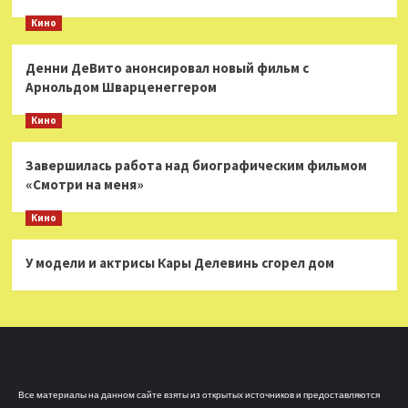
Кино
Денни ДеВито анонсировал новый фильм с
Арнольдом Шварценеггером
Кино
Завершилась работа над биографическим фильмом
«Смотри на меня»
Кино
У модели и актрисы Кары Делевинь сгорел дом
Все материалы на данном сайте взяты из открытых источников и предоставляются