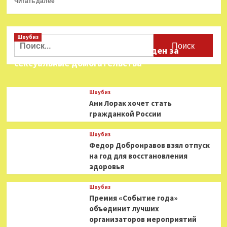
Читать далее
больше
о
Сегодня
Шоубиз
45
Найти:
лет
Звезда «Игры в кальмара» осужден за
Павлу
сексуальные домогательства
Воле
Шоубиз
Ани Лорак хочет стать
гражданкой России
Шоубиз
Федор Добронравов взял отпуск
на год для восстановления
здоровья
Шоубиз
Премия «Событие года»
объединит лучших
организаторов мероприятий