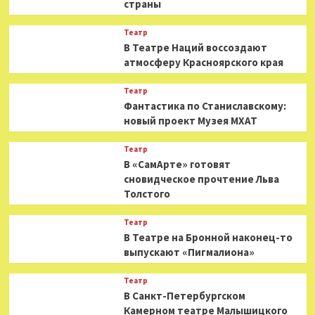
страны
Театр
В Театре Наций воссоздают
атмосферу Красноярского края
Театр
Фантастика по Станиславскому:
новый проект Музея МХАТ
Театр
В «СамАрте» готовят
сновидческое прочтение Льва
Толстого
Театр
В Театре на Бронной наконец-то
выпускают «Пигмалиона»
Театр
В Санкт-Петербургском
Камерном театре Малышицкого