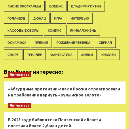
АНОНС ПРОГРАММЫ
БОЕВИК
ВЛАДИМИР ПУТИН
ГОЛЛИВУД
ДЮНА 2
ИГРА
ИНТЕРВЬЮ
КАССОВЫЕ СБОРЫ
КОМИКС
ЛИЧНАЯ ЖИЗНЬ
ОСКАР 2024
ПРЕМИЯ
РОЖДЕНИЕ РЕБЕНКА
СЕРИАЛ
СПОРТ
ТРИЛЛЕР
ФАНТАСТИКА
ФИЛЬМ
ЮБИЛЕЙ
Вам будет интересно:
Литература
«Абсурдные претензии»: как в России отреагировали
на требование вернуть «румынское золото»
Литература
В 2023 году библиотеки Пензенской области
посетили более 2,6 млн детей