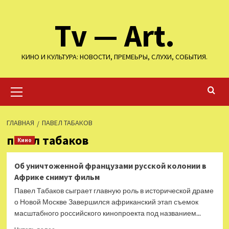
Перейти
Tv — Art.
к
содержимому
КИНО И КУЛЬТУРА: НОВОСТИ, ПРЕМЕЬРЫ, СЛУХИ, СОБЫТИЯ.
Основное
меню
ГЛАВНАЯ
ПАВЕЛ ТАБАКОВ
павел табаков
Кино
Об уничтоженной французами русской колонии в
Африке снимут фильм
Павел Табаков сыграет главную роль в исторической драме
о Новой Москве Завершился африканский этап съемок
масштабного российского кинопроекта под названием...
Прочитать