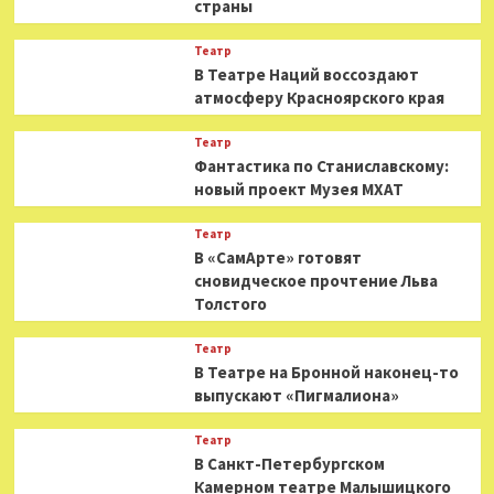
страны
Театр
В Театре Наций воссоздают
атмосферу Красноярского края
Театр
Фантастика по Станиславскому:
новый проект Музея МХАТ
Театр
В «СамАрте» готовят
сновидческое прочтение Льва
Толстого
Театр
В Театре на Бронной наконец-то
выпускают «Пигмалиона»
Театр
В Санкт-Петербургском
Камерном театре Малышицкого