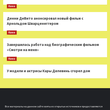
Кино
Денни ДеВито анонсировал новый фильм с
Арнольдом Шварценеггером
Кино
Завершилась работа над биографическим фильмом
«Смотри на меня»
Кино
У модели и актрисы Кары Делевинь сгорел дом
Все материалы на данном сайте взяты из открытых источников и предоставляются