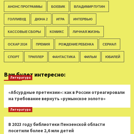
АНОНС ПРОГРАММЫ
БОЕВИК
ВЛАДИМИР ПУТИН
ГОЛЛИВУД
ДЮНА 2
ИГРА
ИНТЕРВЬЮ
КАССОВЫЕ СБОРЫ
КОМИКС
ЛИЧНАЯ ЖИЗНЬ
ОСКАР 2024
ПРЕМИЯ
РОЖДЕНИЕ РЕБЕНКА
СЕРИАЛ
СПОРТ
ТРИЛЛЕР
ФАНТАСТИКА
ФИЛЬМ
ЮБИЛЕЙ
Вам будет интересно:
Литература
«Абсурдные претензии»: как в России отреагировали
на требование вернуть «румынское золото»
Литература
В 2023 году библиотеки Пензенской области
посетили более 2,6 млн детей