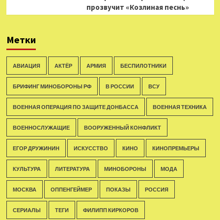
прозвучит «Козлиная песнь»
Метки
АВИАЦИЯ
АКТЁР
АРМИЯ
БЕСПИЛОТНИКИ
БРИФИНГ МИНОБОРОНЫ РФ
В РОССИИ
ВСУ
ВОЕННАЯ ОПЕРАЦИЯ ПО ЗАЩИТЕ ДОНБАССА
ВОЕННАЯ ТЕХНИКА
ВОЕННОСЛУЖАЩИЕ
ВООРУЖЕННЫЙ КОНФЛИКТ
ЕГОР ДРУЖИНИН
ИСКУССТВО
КИНО
КИНОПРЕМЬЕРЫ
КУЛЬТУРА
ЛИТЕРАТУРА
МИНОБОРОНЫ
МОДА
МОСКВА
ОППЕНГЕЙМЕР
ПОКАЗЫ
РОССИЯ
СЕРИАЛЫ
ТЕГИ
ФИЛИПП КИРКОРОВ