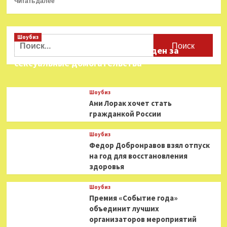
Читать далее
больше
о
Об
Шоубиз
уничтоженной
Найти:
французами
Звезда «Игры в кальмара» осужден за
русской
сексуальные домогательства
колонии
в
Африке
Шоубиз
снимут
Ани Лорак хочет стать
фильм
гражданкой России
Шоубиз
Федор Добронравов взял отпуск
на год для восстановления
здоровья
Шоубиз
Премия «Событие года»
объединит лучших
организаторов мероприятий