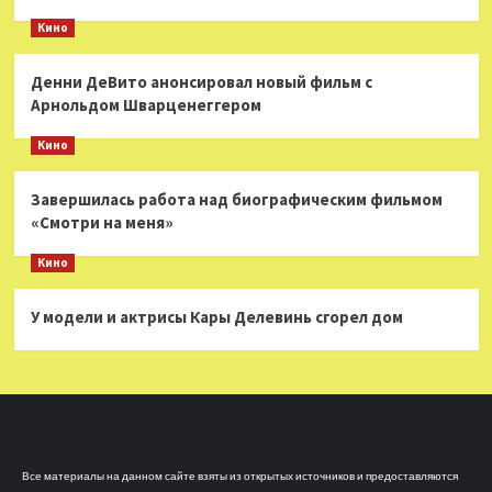
Кино
Денни ДеВито анонсировал новый фильм с
Арнольдом Шварценеггером
Кино
Завершилась работа над биографическим фильмом
«Смотри на меня»
Кино
У модели и актрисы Кары Делевинь сгорел дом
Все материалы на данном сайте взяты из открытых источников и предоставляются