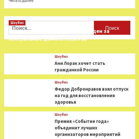
Читать далее
больше
о
Клава
Шоубиз
Кока
Найти:
поселилась
Звезда «Игры в кальмара» осужден за
с
сексуальные домогательства
возлюбленным
во
Франции
Шоубиз
Ани Лорак хочет стать
гражданкой России
Шоубиз
Федор Добронравов взял отпуск
на год для восстановления
здоровья
Шоубиз
Премия «Событие года»
объединит лучших
организаторов мероприятий