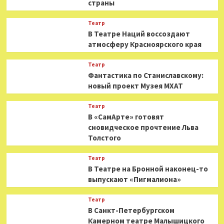
страны
Театр
В Театре Наций воссоздают
атмосферу Красноярского края
Театр
Фантастика по Станиславскому:
новый проект Музея МХАТ
Театр
В «СамАрте» готовят
сновидческое прочтение Льва
Толстого
Театр
В Театре на Бронной наконец-то
выпускают «Пигмалиона»
Театр
В Санкт-Петербургском
Камерном театре Малышицкого