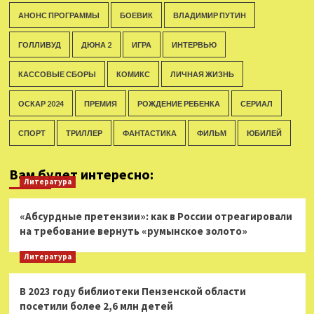
АНОНС ПРОГРАММЫ
БОЕВИК
ВЛАДИМИР ПУТИН
ГОЛЛИВУД
ДЮНА 2
ИГРА
ИНТЕРВЬЮ
КАССОВЫЕ СБОРЫ
КОМИКС
ЛИЧНАЯ ЖИЗНЬ
ОСКАР 2024
ПРЕМИЯ
РОЖДЕНИЕ РЕБЕНКА
СЕРИАЛ
СПОРТ
ТРИЛЛЕР
ФАНТАСТИКА
ФИЛЬМ
ЮБИЛЕЙ
Вам будет интересно:
Литература
«Абсурдные претензии»: как в России отреагировали
на требование вернуть «румынское золото»
Литература
В 2023 году библиотеки Пензенской области
посетили более 2,6 млн детей