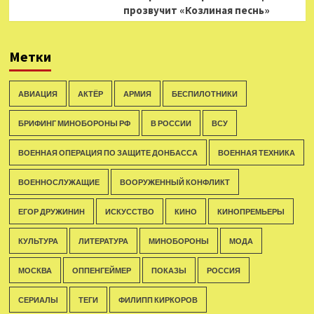
прозвучит «Козлиная песнь»
Метки
АВИАЦИЯ
АКТЁР
АРМИЯ
БЕСПИЛОТНИКИ
БРИФИНГ МИНОБОРОНЫ РФ
В РОССИИ
ВСУ
ВОЕННАЯ ОПЕРАЦИЯ ПО ЗАЩИТЕ ДОНБАССА
ВОЕННАЯ ТЕХНИКА
ВОЕННОСЛУЖАЩИЕ
ВООРУЖЕННЫЙ КОНФЛИКТ
ЕГОР ДРУЖИНИН
ИСКУССТВО
КИНО
КИНОПРЕМЬЕРЫ
КУЛЬТУРА
ЛИТЕРАТУРА
МИНОБОРОНЫ
МОДА
МОСКВА
ОППЕНГЕЙМЕР
ПОКАЗЫ
РОССИЯ
СЕРИАЛЫ
ТЕГИ
ФИЛИПП КИРКОРОВ