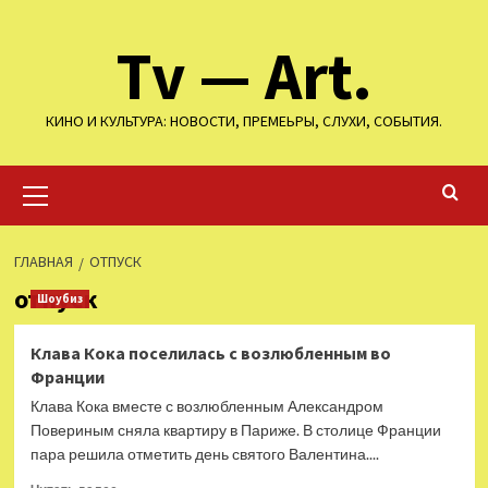
Перейти
Tv — Art.
к
содержимому
КИНО И КУЛЬТУРА: НОВОСТИ, ПРЕМЕЬРЫ, СЛУХИ, СОБЫТИЯ.
Основное
меню
ГЛАВНАЯ
ОТПУСК
отпуск
Шоубиз
Клава Кока поселилась с возлюбленным во
Франции
Клава Кока вместе с возлюбленным Александром
Повериным сняла квартиру в Париже. В столице Франции
пара решила отметить день святого Валентина....
Прочитать