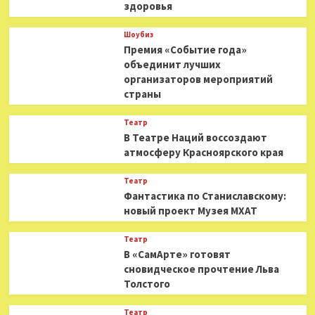
здоровья
Шоубиз
Премия «Событие года»
объединит лучших
организаторов мероприятий
страны
Театр
В Театре Наций воссоздают
атмосферу Красноярского края
Театр
Фантастика по Станиславскому:
новый проект Музея МХАТ
Театр
В «СамАрте» готовят
сновидческое прочтение Льва
Толстого
Театр