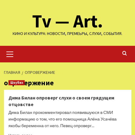
Перейти
Tv — Art.
к
содержимому
КИНО И КУЛЬТУРА: НОВОСТИ, ПРЕМЕЬРЫ, СЛУХИ, СОБЫТИЯ.
Основное
меню
ГЛАВНАЯ
ОПРОВЕРЖЕНИЕ
опровержение
Шоубиз
Дима Билан опроверг слухи о своем грядущем
отцовстве
Дима Билан прокомментировал появившуюся в СМИ
информацию о том, что его помощница Алёна Усачёва
якобы беременна от него. Певец опроверг...
Прочитать