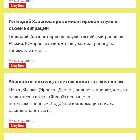
Читать далее
больше
Шоубиз
о
Дима
Геннадий Хазанов прокомментировал слухи о
Билан
своей эмиграции
опроверг
слухи
Геннадий Хазанов опроверг слухи о своей эмиграции из
о
России. Юморист заявил, что он уехал за границу на
своем
каникулы и скоро...
грядущем
отцовстве
Прочитать
Читать далее
больше
Шоубиз
о
Геннадий
Shaman не посвящал песню политзаключенным
Хазанов
Певец Shaman (Ярослав Дронов) опроверг мнение, что его
прокомментировал
слухи
новая песня и клип «Живой» посвящена
о
политзаключённым. Подобная информация начала
своей
распространяться в...
эмиграции
Прочитать
Читать далее
больше
Шоубиз
о
Shaman