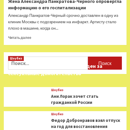
Жена Александра Панкратова-Черного опровергла
не
информацию о его госпитализации
посвящал
песню
Александр Панкратов-Черный срочно доставлен в одну из
политзаключенным
клиник Москвы с подозрением на инфаркт. Артисту стало
плохо в машине, когда он...
Прочитать
Читать далее
больше
о
Жена
Шоубиз
Александра
Найти:
Панкратова-
Звезда «Игры в кальмара» осужден за
Черного
сексуальные домогательства
опровергла
информацию
о
Шоубиз
его
Ани Лорак хочет стать
госпитализации
гражданкой России
Шоубиз
Федор Добронравов взял отпуск
на год для восстановления