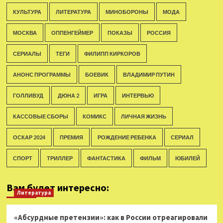
КУЛЬТУРА
ЛИТЕРАТУРА
МИНОБОРОНЫ
МОДА
МОСКВА
ОППЕНГЕЙМЕР
ПОКАЗЫ
РОССИЯ
СЕРИАЛЫ
ТЕГИ
ФИЛИПП КИРКОРОВ
АНОНС ПРОГРАММЫ
БОЕВИК
ВЛАДИМИР ПУТИН
ГОЛЛИВУД
ДЮНА 2
ИГРА
ИНТЕРВЬЮ
КАССОВЫЕ СБОРЫ
КОМИКС
ЛИЧНАЯ ЖИЗНЬ
ОСКАР 2024
ПРЕМИЯ
РОЖДЕНИЕ РЕБЕНКА
СЕРИАЛ
СПОРТ
ТРИЛЛЕР
ФАНТАСТИКА
ФИЛЬМ
ЮБИЛЕЙ
Вам будет интересно:
Литература
«Абсурдные претензии»: как в России отреагировали