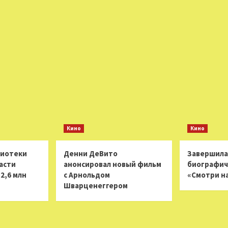
Кино
Кино
лиотеки
Денни ДеВито
Завершила
асти
анонсировал новый фильм
биографич
2,6 млн
с Арнольдом
«Смотри н
Шварценеггером