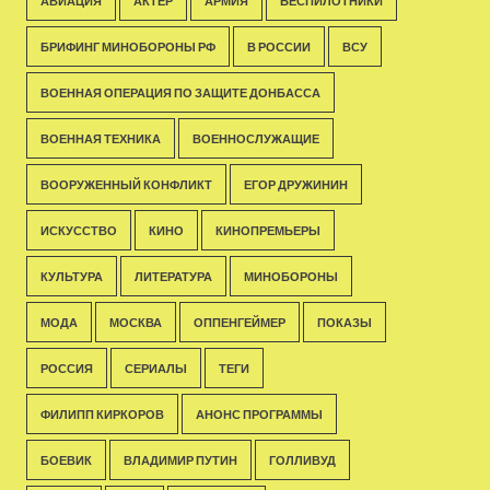
АВИАЦИЯ
АКТЁР
АРМИЯ
БЕСПИЛОТНИКИ
БРИФИНГ МИНОБОРОНЫ РФ
В РОССИИ
ВСУ
ВОЕННАЯ ОПЕРАЦИЯ ПО ЗАЩИТЕ ДОНБАССА
ВОЕННАЯ ТЕХНИКА
ВОЕННОСЛУЖАЩИЕ
ВООРУЖЕННЫЙ КОНФЛИКТ
ЕГОР ДРУЖИНИН
ИСКУССТВО
КИНО
КИНОПРЕМЬЕРЫ
КУЛЬТУРА
ЛИТЕРАТУРА
МИНОБОРОНЫ
МОДА
МОСКВА
ОППЕНГЕЙМЕР
ПОКАЗЫ
РОССИЯ
СЕРИАЛЫ
ТЕГИ
ФИЛИПП КИРКОРОВ
АНОНС ПРОГРАММЫ
БОЕВИК
ВЛАДИМИР ПУТИН
ГОЛЛИВУД