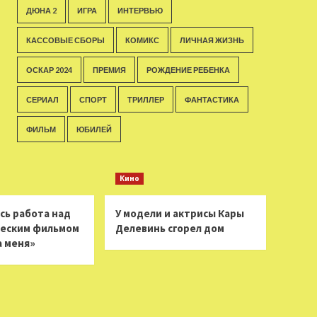
ДЮНА 2
ИГРА
ИНТЕРВЬЮ
КАССОВЫЕ СБОРЫ
КОМИКС
ЛИЧНАЯ ЖИЗНЬ
ОСКАР 2024
ПРЕМИЯ
РОЖДЕНИЕ РЕБЕНКА
СЕРИАЛ
СПОРТ
ТРИЛЛЕР
ФАНТАСТИКА
ФИЛЬМ
ЮБИЛЕЙ
Кино
сь работа над
У модели и актрисы Кары
еским фильмом
Делевинь сгорел дом
а меня»