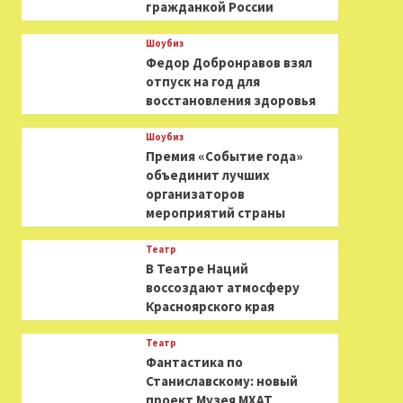
гражданкой России
Шоубиз
Федор Добронравов взял
отпуск на год для
восстановления здоровья
Шоубиз
Премия «Событие года»
объединит лучших
организаторов
мероприятий страны
Театр
В Театре Наций
воссоздают атмосферу
Красноярского края
Театр
Фантастика по
Станиславскому: новый
проект Музея МХАТ