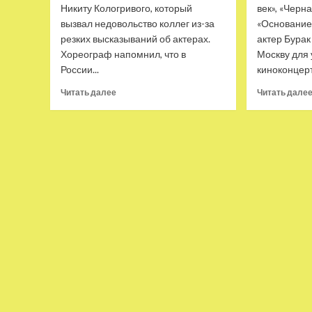
Никиту Кологривого, который
век», «Черн
вызвал недовольство коллег из-за
«Основание
резких высказываний об актерах.
актер Бурак
Хореограф напомнил, что в
Москву для 
России...
киноконцерт
Прочитать
Читать далее
Читать дале
больше
о
Николай
Цискаридзе
защитил
Никиту
Кологривого