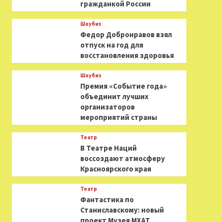
гражданкой России
Шоубиз
Федор Добронравов взял
отпуск на год для
восстановления здоровья
Шоубиз
Премия «Событие года»
объединит лучших
организаторов
мероприятий страны
Театр
В Театре Наций
воссоздают атмосферу
Красноярского края
Театр
Фантастика по
Станиславскому: новый
проект Музея МХАТ