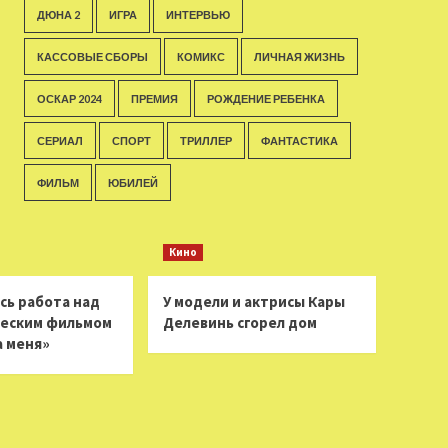
ДЮНА 2
ИГРА
ИНТЕРВЬЮ
КАССОВЫЕ СБОРЫ
КОМИКС
ЛИЧНАЯ ЖИЗНЬ
ОСКАР 2024
ПРЕМИЯ
РОЖДЕНИЕ РЕБЕНКА
СЕРИАЛ
СПОРТ
ТРИЛЛЕР
ФАНТАСТИКА
ФИЛЬМ
ЮБИЛЕЙ
Кино
сь работа над
У модели и актрисы Кары
еским фильмом
Делевинь сгорел дом
а меня»