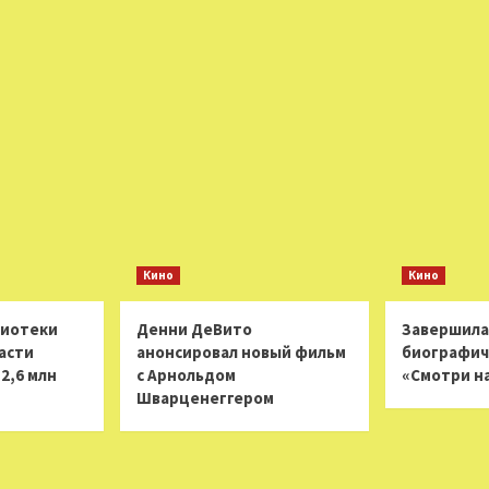
Кино
Кино
лиотеки
Денни ДеВито
Завершила
асти
анонсировал новый фильм
биографич
2,6 млн
с Арнольдом
«Смотри н
Шварценеггером