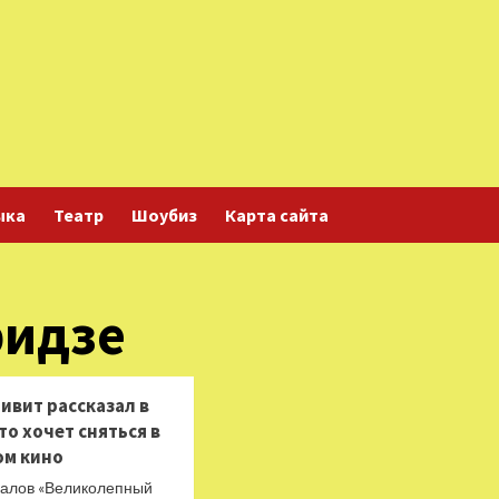
ыка
Театр
Шоубиз
Карта сайта
ридзе
ивит рассказал в
то хочет сняться в
ом кино
иалов «Великолепный