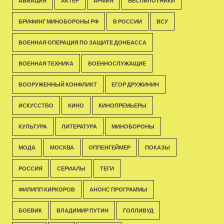
АВИАЦИЯ
АКТЁР
АРМИЯ
БЕСПИЛОТНИКИ
БРИФИНГ МИНОБОРОНЫ РФ
В РОССИИ
ВСУ
ВОЕННАЯ ОПЕРАЦИЯ ПО ЗАЩИТЕ ДОНБАССА
ВОЕННАЯ ТЕХНИКА
ВОЕННОСЛУЖАЩИЕ
ВООРУЖЕННЫЙ КОНФЛИКТ
ЕГОР ДРУЖИНИН
ИСКУССТВО
КИНО
КИНОПРЕМЬЕРЫ
КУЛЬТУРА
ЛИТЕРАТУРА
МИНОБОРОНЫ
МОДА
МОСКВА
ОППЕНГЕЙМЕР
ПОКАЗЫ
РОССИЯ
СЕРИАЛЫ
ТЕГИ
ФИЛИПП КИРКОРОВ
АНОНС ПРОГРАММЫ
БОЕВИК
ВЛАДИМИР ПУТИН
ГОЛЛИВУД