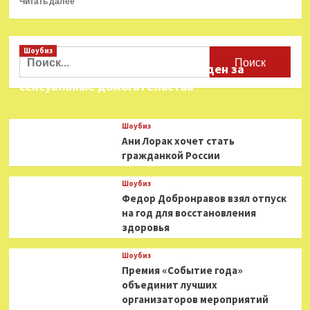
Читать далее
больше
о
Аристотель
Шоубиз
не
Найти:
видел
Звезда «Игры в кальмара» осужден за
помидоров:
сексуальные домогательства
эволюция
науки
как
Шоубиз
продукт
Ани Лорак хочет стать
глобального
гражданкой России
культурного
обмена
Шоубиз
Федор Добронравов взял отпуск
на год для восстановления
здоровья
Шоубиз
Премия «Событие года»
объединит лучших
организаторов мероприятий