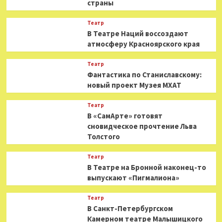
страны
Театр
В Театре Наций воссоздают
атмосферу Красноярского края
Театр
Фантастика по Станиславскому:
новый проект Музея МХАТ
Театр
В «СамАрте» готовят
сновидческое прочтение Льва
Толстого
Театр
В Театре на Бронной наконец-то
выпускают «Пигмалиона»
Театр
В Санкт-Петербургском
Камерном театре Малышицкого