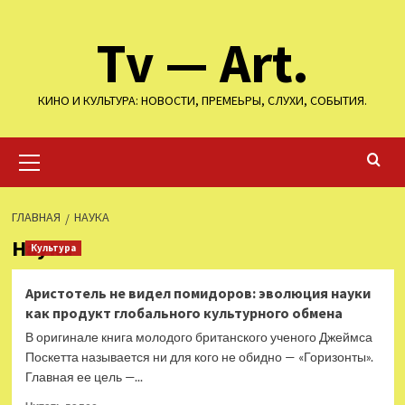
Перейти
Tv — Art.
к
содержимому
КИНО И КУЛЬТУРА: НОВОСТИ, ПРЕМЕЬРЫ, СЛУХИ, СОБЫТИЯ.
Основное
меню
ГЛАВНАЯ
НАУКА
Наука
Культура
Аристотель не видел помидоров: эволюция науки
как продукт глобального культурного обмена
В оригинале книга молодого британского ученого Джеймса
Поскетта называется ни для кого не обидно — «Горизонты».
Главная ее цель —...
Прочитать