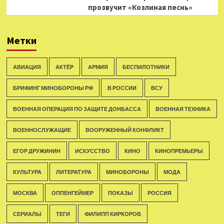
прозвучит «Козлиная песнь»
Метки
АВИАЦИЯ
АКТЁР
АРМИЯ
БЕСПИЛОТНИКИ
БРИФИНГ МИНОБОРОНЫ РФ
В РОССИИ
ВСУ
ВОЕННАЯ ОПЕРАЦИЯ ПО ЗАЩИТЕ ДОНБАССА
ВОЕННАЯ ТЕХНИКА
ВОЕННОСЛУЖАЩИЕ
ВООРУЖЕННЫЙ КОНФЛИКТ
ЕГОР ДРУЖИНИН
ИСКУССТВО
КИНО
КИНОПРЕМЬЕРЫ
КУЛЬТУРА
ЛИТЕРАТУРА
МИНОБОРОНЫ
МОДА
МОСКВА
ОППЕНГЕЙМЕР
ПОКАЗЫ
РОССИЯ
СЕРИАЛЫ
ТЕГИ
ФИЛИПП КИРКОРОВ