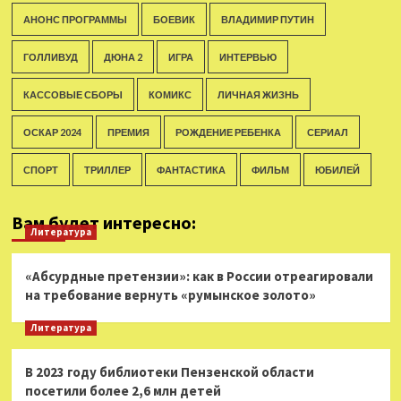
АНОНС ПРОГРАММЫ
БОЕВИК
ВЛАДИМИР ПУТИН
ГОЛЛИВУД
ДЮНА 2
ИГРА
ИНТЕРВЬЮ
КАССОВЫЕ СБОРЫ
КОМИКС
ЛИЧНАЯ ЖИЗНЬ
ОСКАР 2024
ПРЕМИЯ
РОЖДЕНИЕ РЕБЕНКА
СЕРИАЛ
СПОРТ
ТРИЛЛЕР
ФАНТАСТИКА
ФИЛЬМ
ЮБИЛЕЙ
Вам будет интересно:
Литература
«Абсурдные претензии»: как в России отреагировали
на требование вернуть «румынское золото»
Литература
В 2023 году библиотеки Пензенской области
посетили более 2,6 млн детей