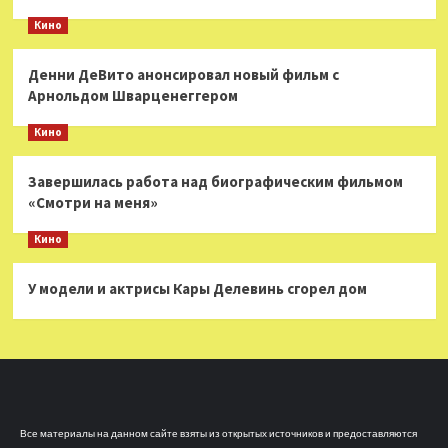
Кино
Денни ДеВито анонсировал новый фильм с
Арнольдом Шварценеггером
Кино
Завершилась работа над биографическим фильмом
«Смотри на меня»
Кино
У модели и актрисы Кары Делевинь сгорел дом
Все материалы на данном сайте взяты из открытых источников и предоставляются