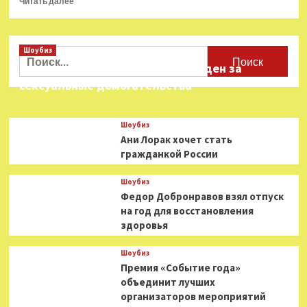
Читать далее
больше
о
«Музыкальное
Шоубиз
сердце
Найти:
театра»:
Звезда «Игры в кальмара» осужден за
открыт
сексуальные домогательства
приём
заявок
Шоубиз
Ани Лорак хочет стать
гражданкой России
Шоубиз
Федор Добронравов взял отпуск
на год для восстановления
здоровья
Шоубиз
Премия «Событие года»
объединит лучших
организаторов мероприятий