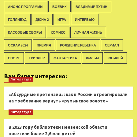
АНОНС ПРОГРАММЫ
БОЕВИК
ВЛАДИМИР ПУТИН
ГОЛЛИВУД
ДЮНА 2
ИГРА
ИНТЕРВЬЮ
КАССОВЫЕ СБОРЫ
КОМИКС
ЛИЧНАЯ ЖИЗНЬ
ОСКАР 2024
ПРЕМИЯ
РОЖДЕНИЕ РЕБЕНКА
СЕРИАЛ
СПОРТ
ТРИЛЛЕР
ФАНТАСТИКА
ФИЛЬМ
ЮБИЛЕЙ
Вам будет интересно:
Литература
«Абсурдные претензии»: как в России отреагировали
на требование вернуть «румынское золото»
Литература
В 2023 году библиотеки Пензенской области
посетили более 2,6 млн детей