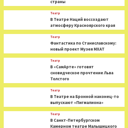
страны
Театр
В Театре Наций воссоздают
атмосферу Красноярского края
Театр
Фантастика по Станиславскому:
новый проект Музея МХАТ
Театр
В «СамАрте» готовят
сновидческое прочтение Льва
Толстого
Театр
В Театре на Бронной наконец-то
выпускают «Пигмалиона»
Театр
В Санкт-Петербургском
Камерном театре Малышицкого