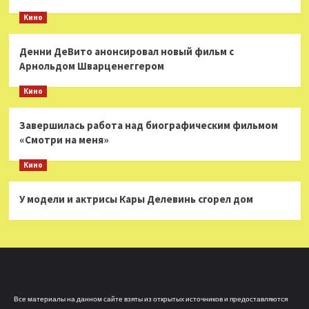
Кино
Денни ДеВито анонсировал новый фильм с
Арнольдом Шварценеггером
Кино
Завершилась работа над биографическим фильмом
«Смотри на меня»
Кино
У модели и актрисы Кары Делевинь сгорел дом
Все материалы на данном сайте взяты из открытых источников и предоставляются