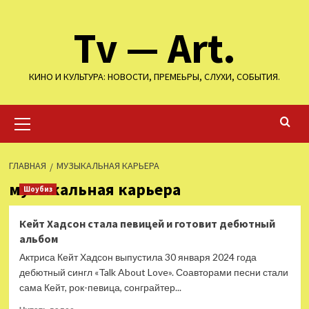
Перейти
Tv — Art.
к
содержимому
КИНО И КУЛЬТУРА: НОВОСТИ, ПРЕМЕЬРЫ, СЛУХИ, СОБЫТИЯ.
Основное
меню
ГЛАВНАЯ
МУЗЫКАЛЬНАЯ КАРЬЕРА
музыкальная карьера
Шоубиз
Кейт Хадсон стала певицей и готовит дебютный
альбом
Актриса Кейт Хадсон выпустила 30 января 2024 года
дебютный сингл «Talk About Love». Соавторами песни стали
сама Кейт, рок-певица, сонграйтер...
Прочитать