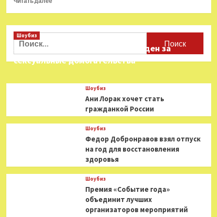
Читать далее
больше
о
Кейт
Шоубиз
Хадсон
Найти:
стала
Звезда «Игры в кальмара» осужден за
певицей
сексуальные домогательства
и
готовит
дебютный
Шоубиз
альбом
Ани Лорак хочет стать
гражданкой России
Шоубиз
Федор Добронравов взял отпуск
на год для восстановления
здоровья
Шоубиз
Премия «Событие года»
объединит лучших
организаторов мероприятий