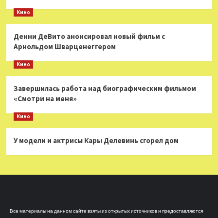
Кино
Денни ДеВито анонсировал новый фильм с
Арнольдом Шварценеггером
Кино
Завершилась работа над биографическим фильмом
«Смотри на меня»
Кино
У модели и актрисы Кары Делевинь сгорел дом
Все материалы на данном сайте взяты из открытых источников и предоставляются