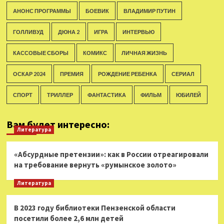
АНОНС ПРОГРАММЫ
БОЕВИК
ВЛАДИМИР ПУТИН
ГОЛЛИВУД
ДЮНА 2
ИГРА
ИНТЕРВЬЮ
КАССОВЫЕ СБОРЫ
КОМИКС
ЛИЧНАЯ ЖИЗНЬ
ОСКАР 2024
ПРЕМИЯ
РОЖДЕНИЕ РЕБЕНКА
СЕРИАЛ
СПОРТ
ТРИЛЛЕР
ФАНТАСТИКА
ФИЛЬМ
ЮБИЛЕЙ
Вам будет интересно:
Литература
«Абсурдные претензии»: как в России отреагировали
на требование вернуть «румынское золото»
Литература
В 2023 году библиотеки Пензенской области
посетили более 2,6 млн детей