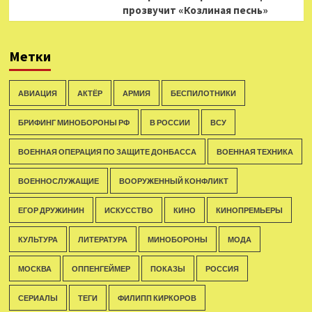
прозвучит «Козлиная песнь»
Метки
АВИАЦИЯ
АКТЁР
АРМИЯ
БЕСПИЛОТНИКИ
БРИФИНГ МИНОБОРОНЫ РФ
В РОССИИ
ВСУ
ВОЕННАЯ ОПЕРАЦИЯ ПО ЗАЩИТЕ ДОНБАССА
ВОЕННАЯ ТЕХНИКА
ВОЕННОСЛУЖАЩИЕ
ВООРУЖЕННЫЙ КОНФЛИКТ
ЕГОР ДРУЖИНИН
ИСКУССТВО
КИНО
КИНОПРЕМЬЕРЫ
КУЛЬТУРА
ЛИТЕРАТУРА
МИНОБОРОНЫ
МОДА
МОСКВА
ОППЕНГЕЙМЕР
ПОКАЗЫ
РОССИЯ
СЕРИАЛЫ
ТЕГИ
ФИЛИПП КИРКОРОВ