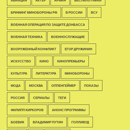
АВИАЦИЯ
АКТЁР
АРМИЯ
БЕСПИЛОТНИКИ
БРИФИНГ МИНОБОРОНЫ РФ
В РОССИИ
ВСУ
ВОЕННАЯ ОПЕРАЦИЯ ПО ЗАЩИТЕ ДОНБАССА
ВОЕННАЯ ТЕХНИКА
ВОЕННОСЛУЖАЩИЕ
ВООРУЖЕННЫЙ КОНФЛИКТ
ЕГОР ДРУЖИНИН
ИСКУССТВО
КИНО
КИНОПРЕМЬЕРЫ
КУЛЬТУРА
ЛИТЕРАТУРА
МИНОБОРОНЫ
МОДА
МОСКВА
ОППЕНГЕЙМЕР
ПОКАЗЫ
РОССИЯ
СЕРИАЛЫ
ТЕГИ
ФИЛИПП КИРКОРОВ
АНОНС ПРОГРАММЫ
БОЕВИК
ВЛАДИМИР ПУТИН
ГОЛЛИВУД