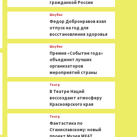
гражданкой России
Шоубиз
Федор Добронравов взял
отпуск на год для
восстановления здоровья
Шоубиз
Премия «Событие года»
объединит лучших
организаторов
мероприятий страны
Театр
В Театре Наций
воссоздают атмосферу
Красноярского края
Театр
Фантастика по
Станиславскому: новый
проект Музея МХАТ