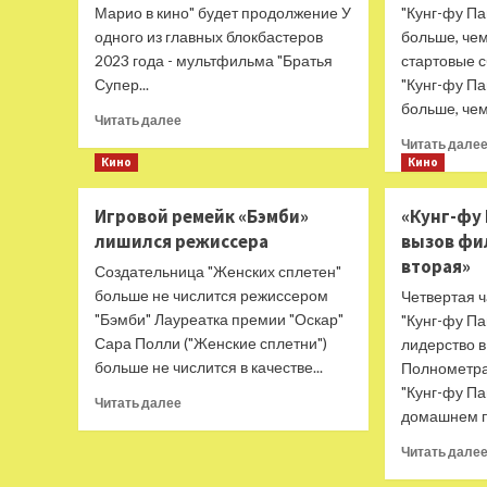
Марио в кино" будет продолжение У
"Кунг-фу Па
одного из главных блокбастеров
больше, че
2023 года - мультфильма "Братья
стартовые 
Супер...
"Кунг-фу Па
больше, чем.
Прочитать
Читать далее
больше
Читать дале
о
Кино
Кино
Названа
дата
Игровой ремейк «Бэмби»
«Кунг-фу 
выхода
лишился режиссера
вызов фи
сиквела
«Братья
вторая»
Создательница "Женских сплетен"
Супер
больше не числится режиссером
Четвертая 
Марио
"Бэмби" Лауреатка премии "Оскар"
"Кунг-фу Па
в
Сара Полли ("Женские сплетни")
лидерство в
кино»
больше не числится в качестве...
Полнометр
"Кунг-фу Па
Прочитать
Читать далее
домашнем пр
больше
о
Читать дале
Игровой
ремейк