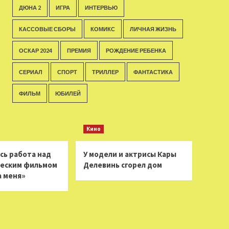
ДЮНА 2
ИГРА
ИНТЕРВЬЮ
КАССОВЫЕ СБОРЫ
КОМИКС
ЛИЧНАЯ ЖИЗНЬ
ОСКАР 2024
ПРЕМИЯ
РОЖДЕНИЕ РЕБЕНКА
СЕРИАЛ
СПОРТ
ТРИЛЛЕР
ФАНТАСТИКА
ФИЛЬМ
ЮБИЛЕЙ
Кино
сь работа над
У модели и актрисы Кары
еским фильмом
Делевинь сгорел дом
а меня»