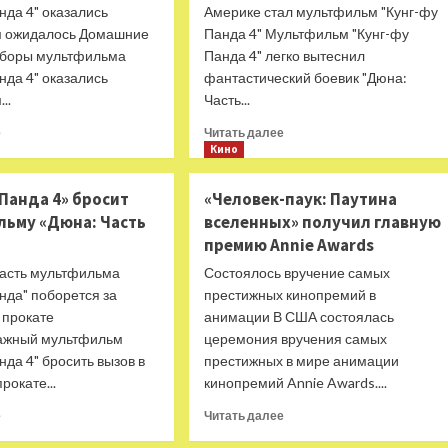
нда 4" оказались
Америке стал мультфильм "Кунг-фу
м ожидалось Домашние
Панда 4" Мультфильм "Кунг-фу
сборы мультфильма
Панда 4" легко вытеснил
нда 4" оказались
фантастический боевик "Дюна:
..
Часть...
Прочитать
Прочитать
е
Читать далее
больше
больше
Кино
о
о
«Кунг-
«Кунг-
Панда 4» бросит
«Человек-паук: Паутина
фу
фу
льму «Дюна: Часть
вселенных» получил главную
Панда
Панда
премию Annie Awards
4»
4»
стартовал
лишил
часть мультфильма
Состоялось вручение самых
лучше
«Дюну:
нда" поборется за
престижных кинопремий в
прогнозов
Часть
 прокате
анимации В США состоялась
и
вторую»
ажный мультфильм
церемония вручения самых
оттеснил
лидерства
«Дюну
нда 4" бросить вызов в
престижных в мире анимации
2»
окате...
кинопремий Annie Awards....
Прочитать
Прочитать
е
Читать далее
больше
больше