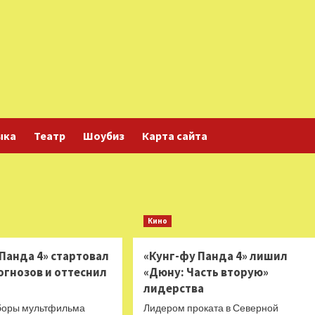
ыка
Театр
Шоубиз
Карта сайта
Кино
Панда 4» стартовал
«Кунг-фу Панда 4» лишил
огнозов и оттеснил
«Дюну: Часть вторую»
лидерства
боры мультфильма
Лидером проката в Северной