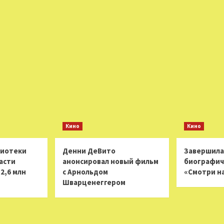
Кино
Кино
лиотеки
Денни ДеВито
Завершила
асти
анонсировал новый фильм
биографич
2,6 млн
с Арнольдом
«Смотри н
Шварценеггером