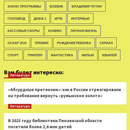
АНОНС ПРОГРАММЫ
БОЕВИК
ВЛАДИМИР ПУТИН
ГОЛЛИВУД
ДЮНА 2
ИГРА
ИНТЕРВЬЮ
КАССОВЫЕ СБОРЫ
КОМИКС
ЛИЧНАЯ ЖИЗНЬ
ОСКАР 2024
ПРЕМИЯ
РОЖДЕНИЕ РЕБЕНКА
СЕРИАЛ
СПОРТ
ТРИЛЛЕР
ФАНТАСТИКА
ФИЛЬМ
ЮБИЛЕЙ
Вам будет интересно:
Литература
«Абсурдные претензии»: как в России отреагировали
на требование вернуть «румынское золото»
Литература
В 2023 году библиотеки Пензенской области
посетили более 2,6 млн детей