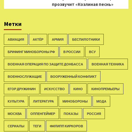
прозвучит «Козлиная песнь»
Метки
АВИАЦИЯ
АКТЁР
АРМИЯ
БЕСПИЛОТНИКИ
БРИФИНГ МИНОБОРОНЫ РФ
В РОССИИ
ВСУ
ВОЕННАЯ ОПЕРАЦИЯ ПО ЗАЩИТЕ ДОНБАССА
ВОЕННАЯ ТЕХНИКА
ВОЕННОСЛУЖАЩИЕ
ВООРУЖЕННЫЙ КОНФЛИКТ
ЕГОР ДРУЖИНИН
ИСКУССТВО
КИНО
КИНОПРЕМЬЕРЫ
КУЛЬТУРА
ЛИТЕРАТУРА
МИНОБОРОНЫ
МОДА
МОСКВА
ОППЕНГЕЙМЕР
ПОКАЗЫ
РОССИЯ
СЕРИАЛЫ
ТЕГИ
ФИЛИПП КИРКОРОВ