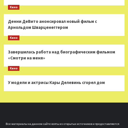
Кино
Денни ДеВито анонсировал новый фильм с
Арнольдом Шварценеггером
Кино
Завершилась работа над биографическим фильмом
«Смотри на меня»
Кино
У модели и актрисы Кары Делевинь сгорел дом
Все материалы на данном сайте взяты из открытых источников и предоставляются