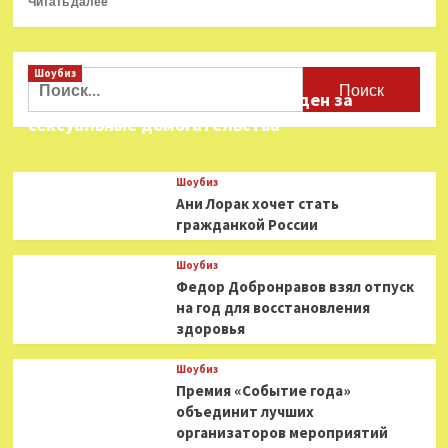
Читать далее
больше
о
Безрукова
Шоубиз
обманули
Найти:
мошенники
Звезда «Игры в кальмара» осужден за
под
сексуальные домогательства
видом
Хабенского
Шоубиз
Ани Лорак хочет стать
гражданкой России
Шоубиз
Федор Добронравов взял отпуск
на год для восстановления
здоровья
Шоубиз
Премия «Событие года»
объединит лучших
организаторов мероприятий