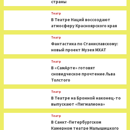
страны
Театр
В Театре Наций воссоздают
атмосферу Красноярского края
Театр
Фантастика по Станиславскому:
новый проект Музея МХАТ
Театр
В «СамАрте» готовят
сновидческое прочтение Льва
Толстого
Театр
В Театре на Бронной наконец-то
выпускают «Пигмалиона»
Театр
В Санкт-Петербургском
Камерном театре Малышицкого