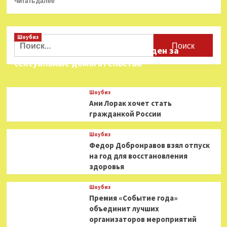
Читать далее
больше
о
Константин
Шоубиз
Кинчев
Найти:
и
Звезда «Игры в кальмара» осужден за
Михаил
сексуальные домогательства
Горшенёв
поругались
из-
Шоубиз
за
Ани Лорак хочет стать
пририсованных
гражданкой России
усов
Шоубиз
Федор Добронравов взял отпуск
на год для восстановления
здоровья
Шоубиз
Премия «Событие года»
объединит лучших
организаторов мероприятий