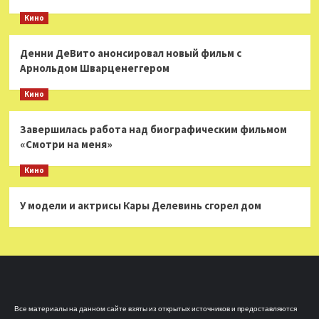
Кино
Денни ДеВито анонсировал новый фильм с
Арнольдом Шварценеггером
Кино
Завершилась работа над биографическим фильмом
«Смотри на меня»
Кино
У модели и актрисы Кары Делевинь сгорел дом
Все материалы на данном сайте взяты из открытых источников и предоставляются