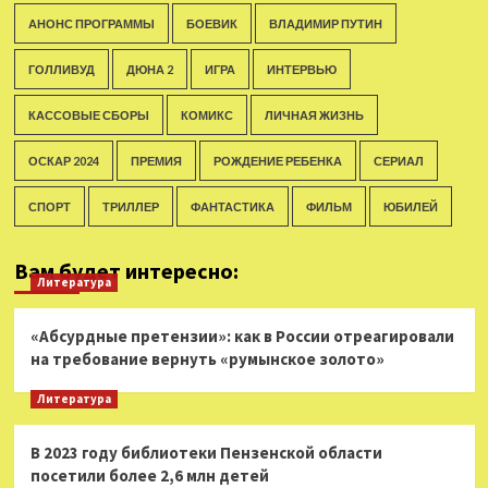
АНОНС ПРОГРАММЫ
БОЕВИК
ВЛАДИМИР ПУТИН
ГОЛЛИВУД
ДЮНА 2
ИГРА
ИНТЕРВЬЮ
КАССОВЫЕ СБОРЫ
КОМИКС
ЛИЧНАЯ ЖИЗНЬ
ОСКАР 2024
ПРЕМИЯ
РОЖДЕНИЕ РЕБЕНКА
СЕРИАЛ
СПОРТ
ТРИЛЛЕР
ФАНТАСТИКА
ФИЛЬМ
ЮБИЛЕЙ
Вам будет интересно:
Литература
«Абсурдные претензии»: как в России отреагировали
на требование вернуть «румынское золото»
Литература
В 2023 году библиотеки Пензенской области
посетили более 2,6 млн детей