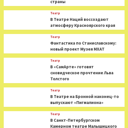
страны
Театр
В Театре Наций воссоздают
атмосферу Красноярского края
Театр
Фантастика по Станиславскому:
новый проект Музея МХАТ
Театр
В «СамАрте» готовят
сновидческое прочтение Льва
Толстого
Театр
В Театре на Бронной наконец-то
выпускают «Пигмалиона»
Театр
В Санкт-Петербургском
Камерном театре Малышицкого