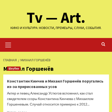
Перейти
Tv — Art.
к
содержимому
КИНО И КУЛЬТУРА: НОВОСТИ, ПРЕМЕЬРЫ, СЛУХИ, СОБЫТИЯ.
Основное
меню
ГЛАВНАЯ
МИХАИЛ ГОРШЕНЁВ
Михаил Горшенёв
Шоубиз
Константин Кинчев и Михаил Горшенёв поругались
из-за пририсованных усов
Актер и певец Александр Устюгов вспомнил, как стал
свидетелем ссоры Константина Кинчева с Михаилом
Горшеневым. Случай относится примерно к 2012...
Прочитать