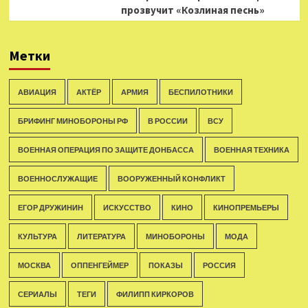
прозвучит «Козлиная песнь»
Метки
АВИАЦИЯ
АКТЁР
АРМИЯ
БЕСПИЛОТНИКИ
БРИФИНГ МИНОБОРОНЫ РФ
В РОССИИ
ВСУ
ВОЕННАЯ ОПЕРАЦИЯ ПО ЗАЩИТЕ ДОНБАССА
ВОЕННАЯ ТЕХНИКА
ВОЕННОСЛУЖАЩИЕ
ВООРУЖЕННЫЙ КОНФЛИКТ
ЕГОР ДРУЖИНИН
ИСКУССТВО
КИНО
КИНОПРЕМЬЕРЫ
КУЛЬТУРА
ЛИТЕРАТУРА
МИНОБОРОНЫ
МОДА
МОСКВА
ОППЕНГЕЙМЕР
ПОКАЗЫ
РОССИЯ
СЕРИАЛЫ
ТЕГИ
ФИЛИПП КИРКОРОВ