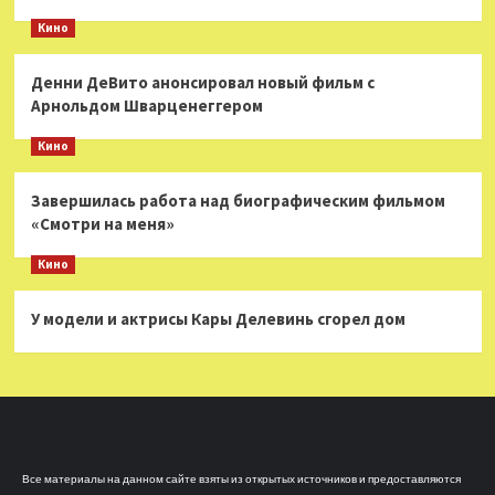
Кино
Денни ДеВито анонсировал новый фильм с
Арнольдом Шварценеггером
Кино
Завершилась работа над биографическим фильмом
«Смотри на меня»
Кино
У модели и актрисы Кары Делевинь сгорел дом
Все материалы на данном сайте взяты из открытых источников и предоставляются