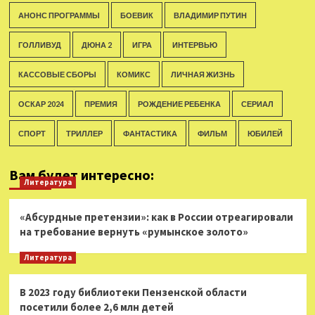
АНОНС ПРОГРАММЫ
БОЕВИК
ВЛАДИМИР ПУТИН
ГОЛЛИВУД
ДЮНА 2
ИГРА
ИНТЕРВЬЮ
КАССОВЫЕ СБОРЫ
КОМИКС
ЛИЧНАЯ ЖИЗНЬ
ОСКАР 2024
ПРЕМИЯ
РОЖДЕНИЕ РЕБЕНКА
СЕРИАЛ
СПОРТ
ТРИЛЛЕР
ФАНТАСТИКА
ФИЛЬМ
ЮБИЛЕЙ
Вам будет интересно:
Литература
«Абсурдные претензии»: как в России отреагировали
на требование вернуть «румынское золото»
Литература
В 2023 году библиотеки Пензенской области
посетили более 2,6 млн детей