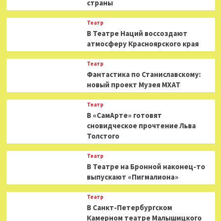
страны
Театр
В Театре Наций воссоздают
атмосферу Красноярского края
Театр
Фантастика по Станиславскому:
новый проект Музея МХАТ
Театр
В «СамАрте» готовят
сновидческое прочтение Льва
Толстого
Театр
В Театре на Бронной наконец-то
выпускают «Пигмалиона»
Театр
В Санкт-Петербургском
Камерном театре Малышицкого