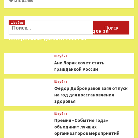
Читать далее
больше
о
Лера
Шоубиз
Кудрявцева
Найти:
высоко
Звезда «Игры в кальмара» осужден за
оценила
сексуальные домогательства
Никиту
Кологривого
Шоубиз
Ани Лорак хочет стать
гражданкой России
Шоубиз
Федор Добронравов взял отпуск
на год для восстановления
здоровья
Шоубиз
Премия «Событие года»
объединит лучших
организаторов мероприятий