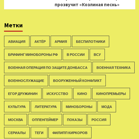
прозвучит «Козлиная песнь»
Метки
АВИАЦИЯ
АКТЁР
АРМИЯ
БЕСПИЛОТНИКИ
БРИФИНГ МИНОБОРОНЫ РФ
В РОССИИ
ВСУ
ВОЕННАЯ ОПЕРАЦИЯ ПО ЗАЩИТЕ ДОНБАССА
ВОЕННАЯ ТЕХНИКА
ВОЕННОСЛУЖАЩИЕ
ВООРУЖЕННЫЙ КОНФЛИКТ
ЕГОР ДРУЖИНИН
ИСКУССТВО
КИНО
КИНОПРЕМЬЕРЫ
КУЛЬТУРА
ЛИТЕРАТУРА
МИНОБОРОНЫ
МОДА
МОСКВА
ОППЕНГЕЙМЕР
ПОКАЗЫ
РОССИЯ
СЕРИАЛЫ
ТЕГИ
ФИЛИПП КИРКОРОВ