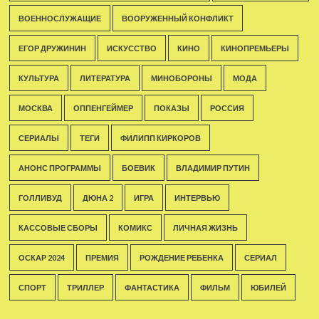
ВОЕННОСЛУЖАЩИЕ
ВООРУЖЕННЫЙ КОНФЛИКТ
ЕГОР ДРУЖИНИН
ИСКУССТВО
КИНО
КИНОПРЕМЬЕРЫ
КУЛЬТУРА
ЛИТЕРАТУРА
МИНОБОРОНЫ
МОДА
МОСКВА
ОППЕНГЕЙМЕР
ПОКАЗЫ
РОССИЯ
СЕРИАЛЫ
ТЕГИ
ФИЛИПП КИРКОРОВ
АНОНС ПРОГРАММЫ
БОЕВИК
ВЛАДИМИР ПУТИН
ГОЛЛИВУД
ДЮНА 2
ИГРА
ИНТЕРВЬЮ
КАССОВЫЕ СБОРЫ
КОМИКС
ЛИЧНАЯ ЖИЗНЬ
ОСКАР 2024
ПРЕМИЯ
РОЖДЕНИЕ РЕБЕНКА
СЕРИАЛ
СПОРТ
ТРИЛЛЕР
ФАНТАСТИКА
ФИЛЬМ
ЮБИЛЕЙ