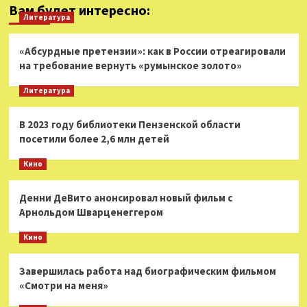
Вам будет интересно:
Литература
«Абсурдные претензии»: как в России отреагировали
на требование вернуть «румынское золото»
Литература
В 2023 году библиотеки Пензенской области
посетили более 2,6 млн детей
Кино
Денни ДеВито анонсировал новый фильм с
Арнольдом Шварценеггером
Кино
Завершилась работа над биографическим фильмом
«Смотри на меня»