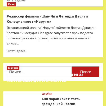
Читать далее
больше
Кино
о
Сериал
Режиссер фильма «Шан-Чи и Легенда Десяти
«Аватар:
Колец» снимет «Наруто»
Легенда
об
Экранизацией маанги "Наруто" займется Дестин Дэниэль
Аанге»
Креттон Киностудия Lionsgate запускает в производство
продлен
полнометражный игровой фильм по мотивам манги и
на
аниме...
два
сезона
Прочитать
Читать далее
больше
о
Режиссер
Шоубиз
фильма
Найти:
«Шан-
Звезда «Игры в кальмара» осужден за
Чи
сексуальные домогательства
и
Легенда
Десяти
Шоубиз
Колец»
Ани Лорак хочет стать
снимет
гражданкой России
«Наруто»