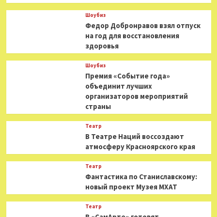
Шоубиз
Федор Добронравов взял отпуск
на год для восстановления
здоровья
Шоубиз
Премия «Событие года»
объединит лучших
организаторов мероприятий
страны
Театр
В Театре Наций воссоздают
атмосферу Красноярского края
Театр
Фантастика по Станиславскому:
новый проект Музея МХАТ
Театр
В «СамАрте» готовят