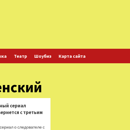
ыка
Театр
Шоубиз
Карта сайта
енский
ный сериал
ернется с третьим
сериал о следователе с