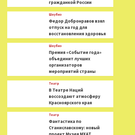
гражданкой России
Шоубиз
Федор Добронравов взял
отпуск на год для
восстановления здоровья
Шоубиз
Премия «Событие года»
объединит лучших
организаторов
мероприятий страны
Театр
В Театре Наций
воссоздают атмосферу
Красноярского края
Театр
Фантастика по
Станиславскому: новый
проект Музея МХАТ