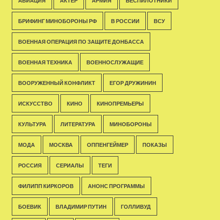
АВИАЦИЯ
АКТЁР
АРМИЯ
БЕСПИЛОТНИКИ
БРИФИНГ МИНОБОРОНЫ РФ
В РОССИИ
ВСУ
ВОЕННАЯ ОПЕРАЦИЯ ПО ЗАЩИТЕ ДОНБАССА
ВОЕННАЯ ТЕХНИКА
ВОЕННОСЛУЖАЩИЕ
ВООРУЖЕННЫЙ КОНФЛИКТ
ЕГОР ДРУЖИНИН
ИСКУССТВО
КИНО
КИНОПРЕМЬЕРЫ
КУЛЬТУРА
ЛИТЕРАТУРА
МИНОБОРОНЫ
МОДА
МОСКВА
ОППЕНГЕЙМЕР
ПОКАЗЫ
РОССИЯ
СЕРИАЛЫ
ТЕГИ
ФИЛИПП КИРКОРОВ
АНОНС ПРОГРАММЫ
БОЕВИК
ВЛАДИМИР ПУТИН
ГОЛЛИВУД