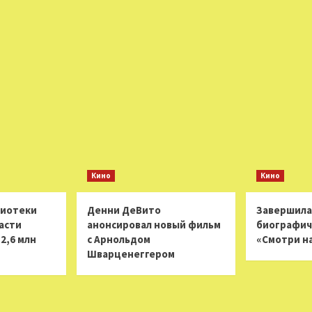
Кино
Кино
лиотеки
Денни ДеВито
Завершила
асти
анонсировал новый фильм
биографич
2,6 млн
с Арнольдом
«Смотри н
Шварценеггером