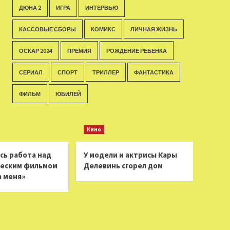
ДЮНА 2
ИГРА
ИНТЕРВЬЮ
КАССОВЫЕ СБОРЫ
КОМИКС
ЛИЧНАЯ ЖИЗНЬ
ОСКАР 2024
ПРЕМИЯ
РОЖДЕНИЕ РЕБЕНКА
СЕРИАЛ
СПОРТ
ТРИЛЛЕР
ФАНТАСТИКА
ФИЛЬМ
ЮБИЛЕЙ
Кино
сь работа над
У модели и актрисы Кары
еским фильмом
Делевинь сгорел дом
а меня»